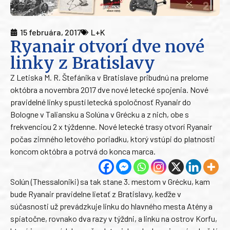
15 februára, 2017
L+K
Ryanair otvorí dve nové
linky z Bratislavy
Z Letiska M. R. Štefánika v Bratislave pribudnú na prelome
októbra a novembra 2017 dve nové letecké spojenia. Nové
pravidelné linky spustí letecká spoločnosť Ryanair do
Bologne v Taliansku a Solúna v Grécku a z nich, obe s
frekvenciou 2 x týždenne. Nové letecké trasy otvorí Ryanair
počas zimného letového poriadku, ktorý vstúpi do platnosti
koncom októbra a potrvá do konca marca.
Solún (Thessaloniki) sa tak stane 3. mestom v Grécku, kam
bude Ryanair pravidelne lietať z Bratislavy, keďže v
súčasnosti už prevádzkuje linku do hlavného mesta Atény a
spiatočne, rovnako dva razy v týždni, a linku na ostrov Korfu,