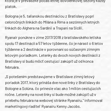
ktorá je v prevádzke počas letnej dovolenkovej sezóny každý
piatok.
Bologna je 5. talianskou destináciou z Bratislavy popri
celoročných linkách do Milána a Ríma a sezónnych letných
linkách do Alghera na Sardínii a Trapani na Sicílii.
Ryanair ponúkne v zime 2017/2018 z bratislavského letiska
spolu 17 destinácií a 57 letov týždenne, čo je nárast o 6 letov
týždenne a 2 destinácie v porovnaní so súčasným zimným
letovým poriadkom. Letenky do dvoch nových destinácií z
Bratislavy si budú môcť cestujúci zakúpiť už od konca
februára.
„S potešením predstavujeme v Bratislave zimný letový
poriadok 2017, ktorý prináša dve nové linky z Bratislavy do
Bologne a Solúna, čo prinesie viac ako 1 milión cestujúcich
ročne. Letenky na nové linky si bude možné zakúpiť už v
priebehu februára na webovej stránke Ryanairu,“ informoval
marketingový riaditeľ Ryanairu Kenny Jacobs.