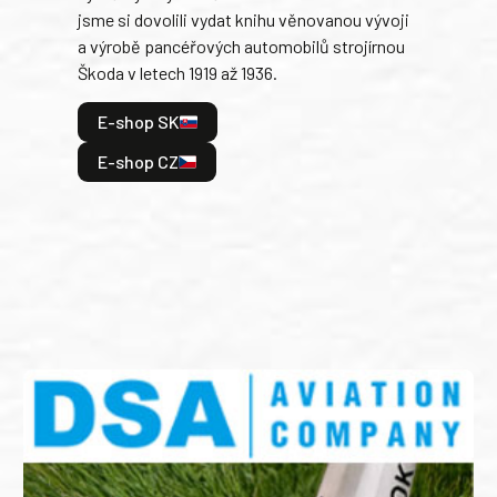
jsme si dovolili vydat knihu věnovanou vývoji
tank
a výrobě pancéřových automobilů strojírnou
v lé
Škoda v letech 1919 až 1936.
tak 
hrdi
E-shop SK
je: 
odeh
E-shop CZ
bitv
E
E