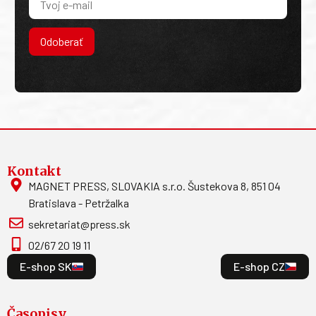
Odoberať
Kontakt
MAGNET PRESS, SLOVAKIA s.r.o. Šustekova 8, 851 04
Bratislava - Petržalka
sekretariat@press.sk
02/67 20 19 11
E-shop SK
E-shop CZ
Časopisy