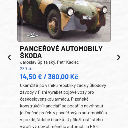
PANCEŘOVÉ AUTOMOBILY
ŠKODA
TA
Jaroslav Špitálský, Petr Kadlec
Ben
280 str.
352 s
14,50 € / 380,00 Kč
22
Okamžitě po vzniku republiky začaly Škodovy
Tank
závody v Plzni vyrábět bojové vozy pro
býva
československou armádu. Plzeňské
Rusk
konstrukční kanceláři se podařilo navrhnout
armá
jedinečné projekty pancéřových automobilů a
stře
v pozdější době i tanků. U příležitosti stého
při 
výročí výroby obrněného automobilu PA-II
blíz