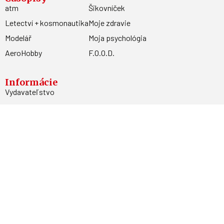
atm
Šikovníček
Letectví + kosmonautika
Moje zdravie
Modelář
Moja psychológia
AeroHobby
F.O.O.D.
Informácie
Vydavateľstvo
Predplatné
Archív
Inzercia
GDPR
Kontakty