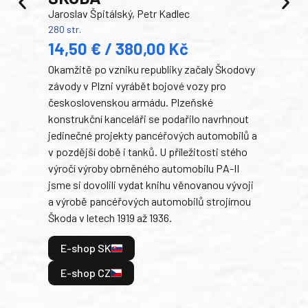
Jaroslav Špitálský, Petr Kadlec
Ben
280 str.
352 s
14,50 € / 380,00 Kč
22
Okamžitě po vzniku republiky začaly Škodovy
Tank
závody v Plzni vyrábět bojové vozy pro
býva
československou armádu. Plzeňské
Rusk
konstrukční kanceláři se podařilo navrhnout
armá
jedinečné projekty pancéřových automobilů a
stře
v pozdější době i tanků. U příležitosti stého
při 
výročí výroby obrněného automobilu PA-II
blíz
jsme si dovolili vydat knihu věnovanou vývoji
tank
a výrobě pancéřových automobilů strojírnou
v lé
Škoda v letech 1919 až 1936.
tak 
hrdi
E-shop SK
je: 
odeh
E-shop CZ
bitv