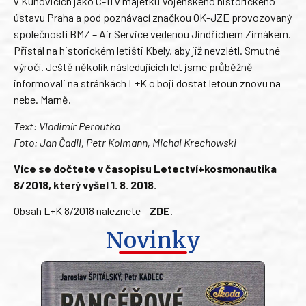
v Kunovicích jako C-11 v majetku Vojenského historického
ústavu Praha a pod poznávací značkou OK-JZE provozovaný
společností BMZ – Air Service vedenou Jindřichem Zimákem.
Přistál na historickém letišti Kbely, aby již nevzlétl. Smutné
výročí. Ještě několik následujících let jsme průběžně
informovali na stránkách L+K o boji dostat letoun znovu na
nebe. Marně.
Text: Vladimír Peroutka
Foto: Jan Čadil, Petr Kolmann, Michal Krechowski
Více se dočtete v časopisu Letectví+kosmonautika
8/2018, který vyšel 1. 8. 2018.
Obsah L+K 8/2018 naleznete –
ZDE
.
Novinky