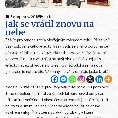
8 augusta, 2018
L+K
Jak se vrátil znovu na
nebe
Září je pro mnohé zcela obyčejným měsícem roku. Příznivci
československého letectví však vědí, že v jeho polovině se
dříve slavil oficiální svátek, Den letectva. Jak běží čas, mění
se typy letounů a vrtulníků na naší obloze, lidé spojení s
letectvím bez ohledu na profesi rovněž odcházejí a nová
generace je nahrazuje. Všechny ale vždy spojuje láska k létání.
Neděle 16. září 2007 je pro úzký okruh lidí malou vzpomínkou.
Toho odpoledne přistál ve Kbelích letoun, jenž dlouhý čas
připomínal veřejnosti slávu československých pilotů, kteří
bojovali a umírali za naši vlast na všech bojištích druhé
světové války. Šlo o cvičný Jak-11 vyrobený v licenci