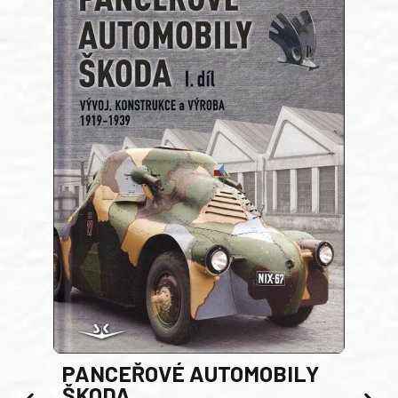
PANCEŘOVÉ AUTOMOBILY
ŠKODA
TA