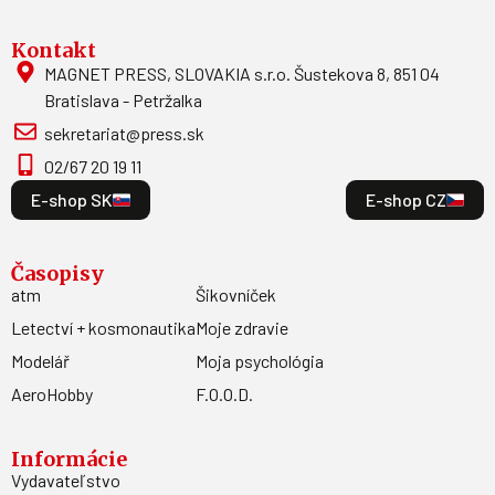
Kontakt
MAGNET PRESS, SLOVAKIA s.r.o. Šustekova 8, 851 04
Bratislava - Petržalka
sekretariat@press.sk
02/67 20 19 11
E-shop SK
E-shop CZ
Časopisy
atm
Šikovníček
Letectví + kosmonautika
Moje zdravie
Modelář
Moja psychológia
AeroHobby
F.O.O.D.
Informácie
Vydavateľstvo