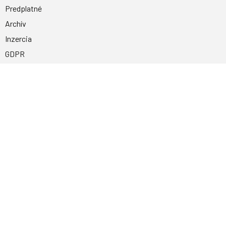
Predplatné
Archív
Inzercia
GDPR
Kontakty
Facebook
Magnetpress.online
© 2023 Všetky práva vyhradené. Dizajn a
programovanie: