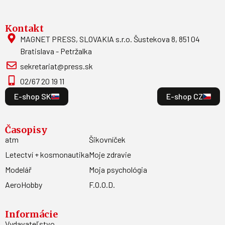
Kontakt
MAGNET PRESS, SLOVAKIA s.r.o. Šustekova 8, 851 04
Bratislava - Petržalka
sekretariat@press.sk
02/67 20 19 11
E-shop SK
E-shop CZ
Časopisy
atm
Šikovníček
Letectví + kosmonautika
Moje zdravie
Modelář
Moja psychológia
AeroHobby
F.O.O.D.
Informácie
Vydavateľstvo