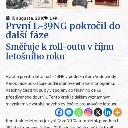
15 augusta, 2018
L+K
První L-39NG pokročil do
další fáze
Směřuje k roll-outu v říjnu
letošního roku
Výroba prvního letounu L-39NG v podniku Aero Vodochody
Aerospace pokračuje podle stanoveného harmonogramu.
Všechny části trupu byly spojeny do finálního celku
přezdívaného doutník. Tento krok je dalším významným
mezníkem ve výrobě nového cvičného proudového letounu.
Konstrukce letounu je nyní již ze 70 % kompletní, první kus L-
39NG s trupovým číslem 7001 tak úspěšně směřuje k roll-