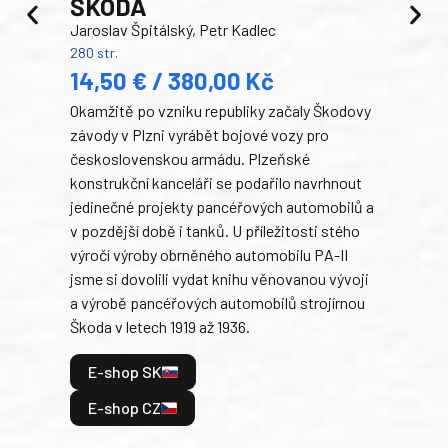
ŠKODA
TA
Jaroslav Špitálský, Petr Kadlec
Ben
280 str.
352 s
14,50 € / 380,00 Kč
22
Okamžitě po vzniku republiky začaly Škodovy
Tank
závody v Plzni vyrábět bojové vozy pro
býva
československou armádu. Plzeňské
Rusk
konstrukční kanceláři se podařilo navrhnout
armá
jedinečné projekty pancéřových automobilů a
stře
v pozdější době i tanků. U příležitosti stého
při 
výročí výroby obrněného automobilu PA-II
blíz
jsme si dovolili vydat knihu věnovanou vývoji
tank
a výrobě pancéřových automobilů strojírnou
v lé
Škoda v letech 1919 až 1936.
tak 
hrdi
E-shop SK
je: 
odeh
E-shop CZ
bitv