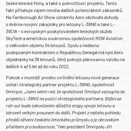
české letecké firmy, a také o pokročilosti projektu. Tento
fakt přitahuje zájem mnoha dalších potenciálních zákazníků.
Na Farnborough Air Show oznámilo Aero obchodní dohody
s dvěma novými zákazníky pro letouny L-39NG a také L-
39CW – s evropským poskytovatelem leteckých služeb
SkyTech a americkou soukromou společností RSW Aviation
o celkovém objemu 34 letounů. Spolu s nedávno
podepsaným kontraktem s Republikou Senegal má nyní Aero
objednávky na 38 letounů, čímž pokryje plánovanou výrobu na
dalších 4 až 5 let až do roku 2022.
Pokrok v montáži prvního cvičného letounu nové generace
uvítal i strategický partner projektu L-39NG, společnost
Omnipol.
„Jsem velmi rád, že společnost Omnipol vstoupila do
projektu L-39NG na pozici strategického partnera. Blížící se
roll-out bude zakončením důležité etapy vývoje letounu a
zároveň velkým posunem do další. Projekt z našeho pohledu
přináší oživení českého leteckého průmyslu a je obrovským
příslibem pro budoucnost,“
řekl prezident Omnipolu Jiří