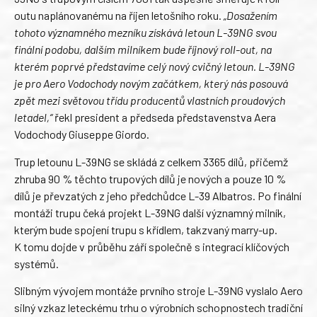
outu naplánovanému na říjen letošního roku.
„Dosažením
tohoto významného mezníku získává letoun L-39NG svou
finální podobu, dalším milníkem bude říjnový roll-out, na
kterém poprvé představíme celý nový cvičný letoun. L-39NG
je pro Aero Vodochody novým začátkem, který nás posouvá
zpět mezi světovou třídu producentů vlastních proudových
letadel,“
řekl president a předseda představenstva Aera
Vodochody Giuseppe Giordo.
Trup letounu L-39NG se skládá z celkem 3365 dílů, přičemž
zhruba 90 % těchto trupových dílů je nových a pouze 10 %
dílů je převzatých z jeho předchůdce L-39 Albatros. Po finální
montáži trupu čeká projekt L-39NG další významný milník,
kterým bude spojení trupu s křídlem, takzvaný marry-up.
K tomu dojde v průběhu září společně s integrací klíčových
systémů.
Slibným vývojem montáže prvního stroje L-39NG vyslalo Aero
silný vzkaz leteckému trhu o výrobních schopnostech tradiční