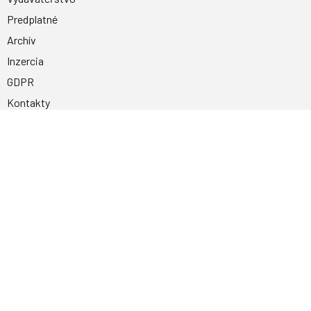
Predplatné
Archív
Inzercia
GDPR
Kontakty
Facebook
Magnetpress.online
© 2023 Všetky práva vyhradené. Dizajn a
programovanie: