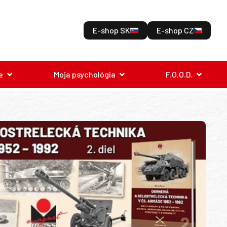
E-shop SK
E-shop CZ
e
Moja psychológia
F.O.O.D.