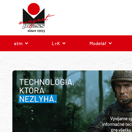
atm
L+K
Modelář