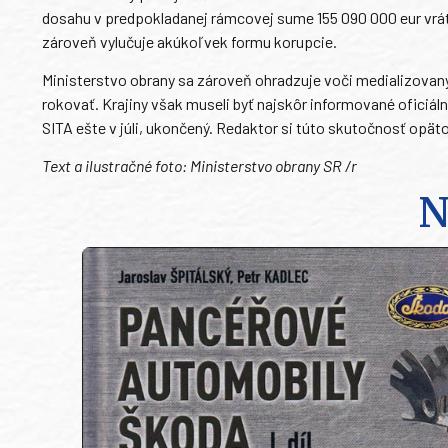
dosahu v predpokladanej rámcovej sume 155 090 000 eur vrát
zároveň vylučuje akúkoľvek formu korupcie.
Ministerstvo obrany sa zároveň ohradzuje voči medializovaným
rokovať. Krajiny však museli byť najskôr informované oficiá
SITA ešte v júli, ukončený. Redaktor si túto skutočnosť opäto
Text a ilustračné foto: Ministerstvo obrany SR /r
N