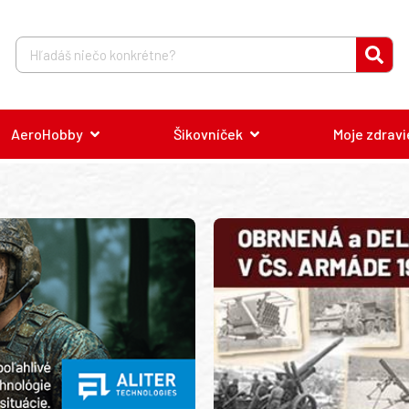
AeroHobby
Šikovníček
Moje zdravi