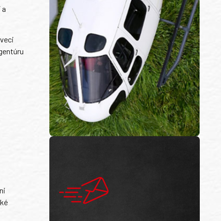
 a
 veci
agentúru
ni
ské