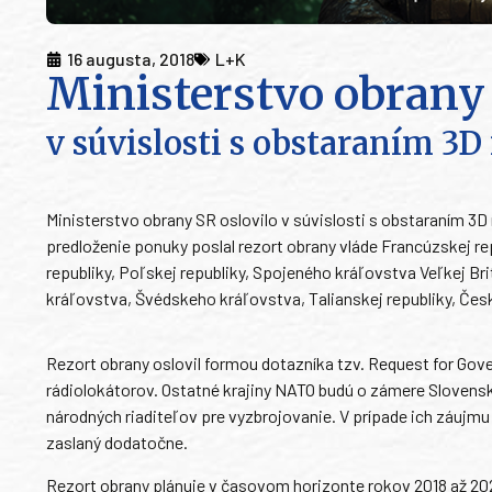
16 augusta, 2018
L+K
Ministerstvo obrany 
v súvislosti s obstaraním 3D
Ministerstvo obrany SR oslovilo v súvislosti s obstaraním 3D 
predloženie ponuky poslal rezort obrany vláde Francúzskej r
republiky, Poľskej republiky, Spojeného kráľovstva Veľkej B
kráľovstva, Švédskeho kráľovstva, Talianskej republiky, Česke
Rezort obrany oslovil formou dotazníka tzv. Request for Go
rádiolokátorov. Ostatné krajiny NATO budú o zámere Slovensk
národných riaditeľov pre vyzbrojovanie. V prípade ich záujmu
zaslaný dodatočne.
Rezort obrany plánuje v časovom horizonte rokov 2018 až 202