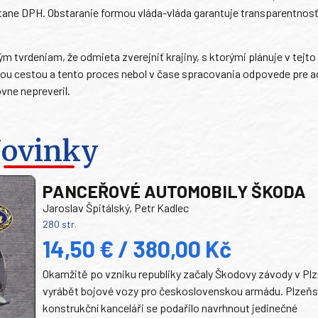
ane DPH. Obstaranie formou vláda-vláda garantuje transparentnosť
 tvrdeniam, že odmieta zverejniť krajiny, s ktorými plánuje v tejto
lnou cestou a tento proces nebol v čase spracovania odpovede pre 
vne nepreveril.
ovinky
PANCEŘOVÉ AUTOMOBILY ŠKODA
Jaroslav Špitálský, Petr Kadlec
280 str.
14,50 € / 380,00 Kč
Okamžitě po vzniku republiky začaly Škodovy závody v Plz
vyrábět bojové vozy pro československou armádu. Plzeň
konstrukční kanceláři se podařilo navrhnout jedinečné