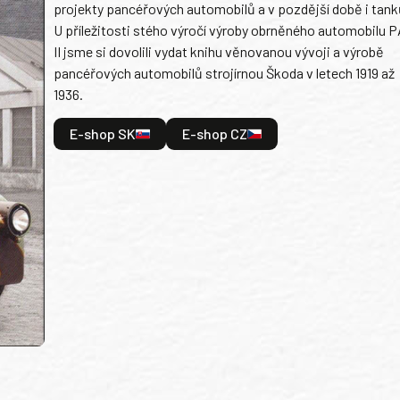
projekty pancéřových automobilů a v pozdější době i tank
U příležitosti stého výročí výroby obrněného automobilu P
II jsme si dovolili vydat knihu věnovanou vývoji a výrobě
pancéřových automobilů strojírnou Škoda v letech 1919 až
1936.
E-shop SK
E-shop CZ