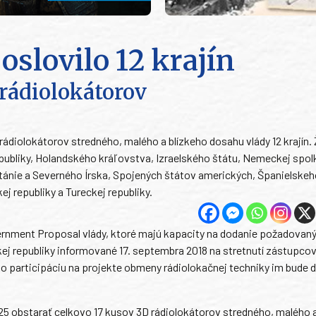
oslovilo 12 krajín
 rádiolokátorov
rádiolokátorov stredného, malého a blízkeho dosahu vlády 12 krajín.
epubliky, Holandského kráľovstva, Izraelského štátu, Nemeckej spol
ritánie a Severného Írska, Spojených štátov amerických, Španielske
j republiky a Tureckej republiky.
vernment Proposal vlády, ktoré majú kapacity na dodanie požadovan
ej republiky informované 17. septembra 2018 na stretnutí zástupco
 o participáciu na projekte obmeny rádiolokačnej techniky im bude 
5 obstarať celkovo 17 kusov 3D rádiolokátorov stredného, malého a