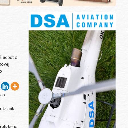
 Žiadosť o
kovej
ho
ých
v
dotazník
 blízkeho