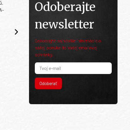
Odoberajte
ů.
A-
newsletter
Odoberajte najnovšie informácie o
našej ponuke do Vašej emailovej
schránky.
Odoberať