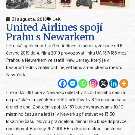
31 augusta, 2018
L+K
United Airlines spojí
Prahu s Newarkem
Letecká společnost United Airlines oznámila, že bude od 6.
června 2019 do 4. října 2019 provozovat linku UA 187/188 mezi
Prahou a Newarkem ve státě New Jersey, který je v
bezprostřední vzdálenosti největšímu americkému městu
New York.
Linka UA 188 bude z Newarku odlétat v 18.05 tamního času a
na pražském ruzyňském letišti přistávat v 8.25 našeho času
druhého dne. Zpáteční spoj UA 187 bude vypravován v 10.10
místního času a na letišti v Newarku přistávat ve 13.30
lokálního času. Novou pravidelnou denní linku bude dopravce
obsluhovat Boeingy 767-300ER s ekonomickou i business