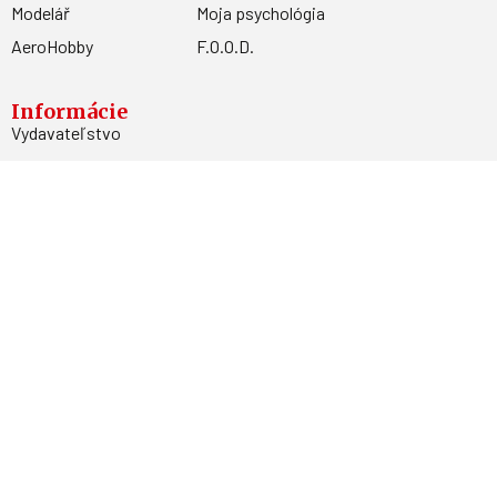
Modelář
Moja psychológia
AeroHobby
F.O.O.D.
Informácie
Vydavateľstvo
Predplatné
Archív
Inzercia
GDPR
Kontakty
Facebook