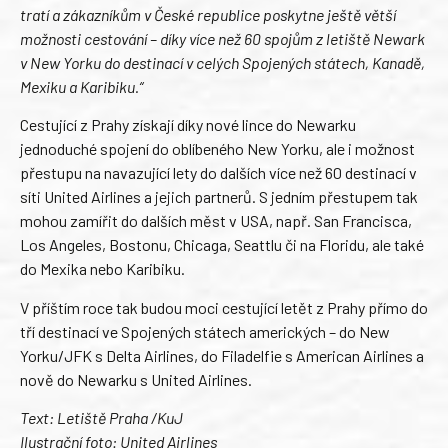
tratí a zákazníkům v České republice poskytne ještě větší
možnosti cestování – díky více než 60 spojům z letiště Newark
v New Yorku do destinací v celých Spojených státech, Kanadě,
Mexiku a Karibiku.“
Cestující z Prahy získají díky nové lince do Newarku
jednoduché spojení do oblíbeného New Yorku, ale i možnost
přestupu na navazující lety do dalších více než 60 destinací v
síti United Airlines a jejich partnerů. S jedním přestupem tak
mohou zamířit do dalších měst v USA, např. San Francisca,
Los Angeles, Bostonu, Chicaga, Seattlu či na Floridu, ale také
do Mexika nebo Karibiku.
V příštím roce tak budou moci cestující letět z Prahy přímo do
tří destinací ve Spojených státech amerických – do New
Yorku/JFK s Delta Airlines, do Filadelfie s American Airlines a
nově do Newarku s United Airlines.
Text: Letiště Praha /KuJ
Ilustrační foto: United Airlines