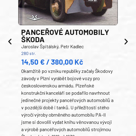
PANCEŘOVÉ AUTOMOBILY
ŠKODA
TA
Jaroslav Špitálský, Petr Kadlec
Ben
280 str.
352 s
14,50 € / 380,00 Kč
22
Okamžitě po vzniku republiky začaly Škodovy
Tank
závody v Plzni vyrábět bojové vozy pro
býva
československou armádu. Plzeňské
Rusk
konstrukční kanceláři se podařilo navrhnout
armá
jedinečné projekty pancéřových automobilů a
stře
v pozdější době i tanků. U příležitosti stého
při 
výročí výroby obrněného automobilu PA-II
blíz
jsme si dovolili vydat knihu věnovanou vývoji
tank
a výrobě pancéřových automobilů strojírnou
v lé