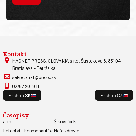
Kontakt
MAGNET PRESS, SLOVAKIA s.r.o. Šustekova 8, 851 04
Bratislava - Petržalka
sekretariat@press.sk
02/67 20 19 11
E-shop SK
E-shop CZ
Časopisy
atm
Šikovníček
Letectví + kosmonautika
Moje zdravie