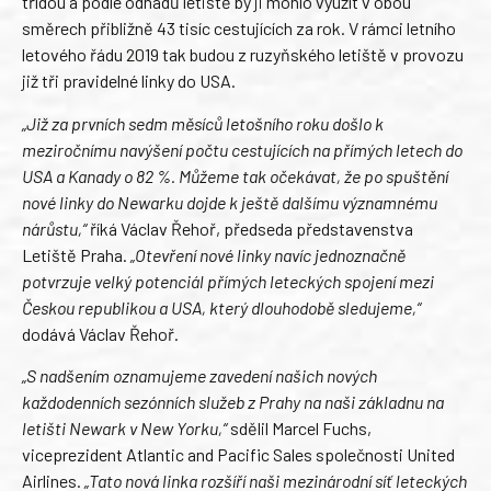
třídou a podle odhadů letiště by ji mohlo využít v obou
směrech přibližně 43 tisíc cestujících za rok. V rámci letního
letového řádu 2019 tak budou z ruzyňského letiště v provozu
již tři pravidelné linky do USA.
„Již za prvních sedm měsíců letošního roku došlo k
meziročnímu navýšení počtu cestujících na přímých letech do
USA a Kanady o 82 %. Můžeme tak očekávat, že po spuštění
nové linky do Newarku dojde k ještě dalšímu významnému
nárůstu,“
říká Václav Řehoř, předseda představenstva
Letiště Praha.
„Otevření nové linky navíc jednoznačně
potvrzuje velký potenciál přímých leteckých spojení mezi
Českou republikou a USA, který dlouhodobě sledujeme,“
dodává Václav Řehoř.
„S nadšením oznamujeme zavedení našich nových
každodenních sezónních služeb z Prahy na naši základnu na
letišti Newark v New Yorku,“
sdělil Marcel Fuchs,
viceprezident Atlantic and Pacific Sales společnosti United
Airlines.
„Tato nová linka rozšíří naši mezinárodní síť leteckých