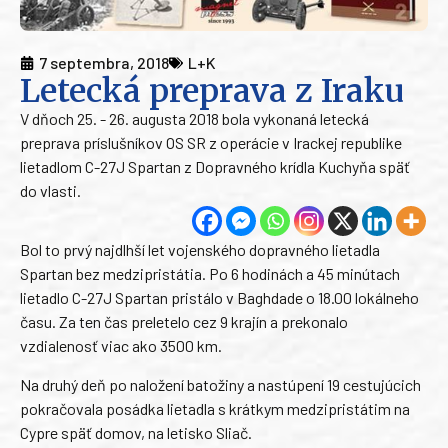
7 septembra, 2018
L+K
Letecká preprava z Iraku
V dňoch 25. - 26. augusta 2018 bola vykonaná letecká
preprava príslušníkov OS SR z operácie v Irackej republike
lietadlom C-27J Spartan z Dopravného krídla Kuchyňa späť
do vlasti.
Bol to prvý najdlhší let vojenského dopravného lietadla
Spartan bez medzipristátia. Po 6 hodinách a 45 minútach
lietadlo C-27J Spartan pristálo v Baghdade o 18.00 lokálneho
času. Za ten čas preletelo cez 9 krajín a prekonalo
vzdialenosť viac ako 3500 km.
Na druhý deň po naložení batožiny a nastúpení 19 cestujúcich
pokračovala posádka lietadla s krátkym medzipristátim na
Cypre späť domov, na letisko Sliač.