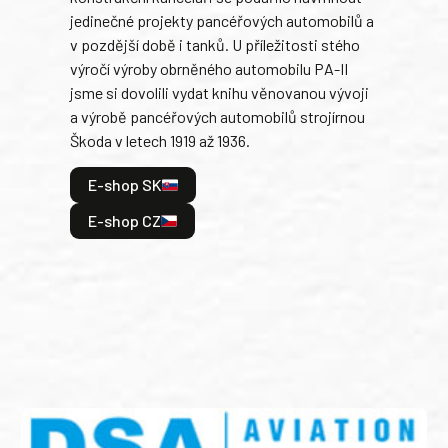
jedinečné projekty pancéřových automobilů a
stře
v pozdější době i tanků. U příležitosti stého
při 
výročí výroby obrněného automobilu PA-II
blíz
jsme si dovolili vydat knihu věnovanou vývoji
tank
a výrobě pancéřových automobilů strojírnou
v lé
Škoda v letech 1919 až 1936.
tak 
hrdi
E-shop SK
je: 
odeh
E-shop CZ
bitv
E
E