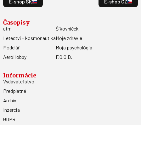
E-shop SK
E-shop CZ
Časopisy
atm
Šikovníček
Letectví + kosmonautika
Moje zdravie
Modelář
Moja psychológia
AeroHobby
F.O.O.D.
Informácie
Vydavateľstvo
Predplatné
Archív
Inzercia
GDPR
Kontakty