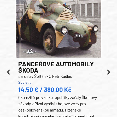
PANCEŘOVÉ AUTOMOBILY
ŠKODA
TA
Jaroslav Špitálský, Petr Kadlec
Ben
280 str.
352 s
14,50 € / 380,00 Kč
22
Okamžitě po vzniku republiky začaly Škodovy
Tank
závody v Plzni vyrábět bojové vozy pro
býva
československou armádu. Plzeňské
Rusk
konstrukční kanceláři se podařilo navrhnout
armá