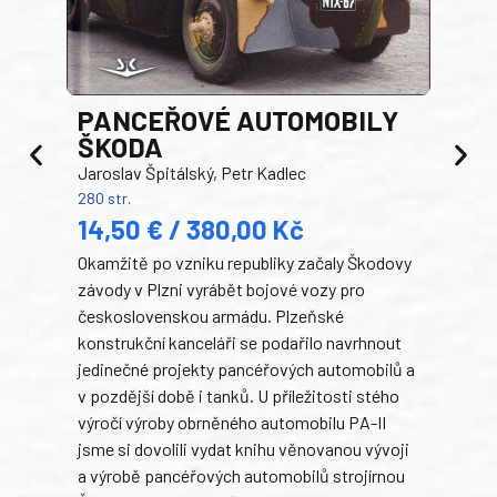
PANCEŘOVÉ AUTOMOBILY
ŠKODA
TA
Jaroslav Špitálský, Petr Kadlec
Ben
280 str.
352 s
14,50 € / 380,00 Kč
22
Okamžitě po vzniku republiky začaly Škodovy
Tank
závody v Plzni vyrábět bojové vozy pro
býva
československou armádu. Plzeňské
Rusk
konstrukční kanceláři se podařilo navrhnout
armá
jedinečné projekty pancéřových automobilů a
stře
v pozdější době i tanků. U příležitosti stého
při 
výročí výroby obrněného automobilu PA-II
blíz
jsme si dovolili vydat knihu věnovanou vývoji
tank
a výrobě pancéřových automobilů strojírnou
v lé