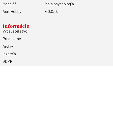
Modelář
Moja psychológia
AeroHobby
F.O.O.D.
Informácie
Vydavateľstvo
Predplatné
Archív
Inzercia
GDPR
Kontakty
Facebook