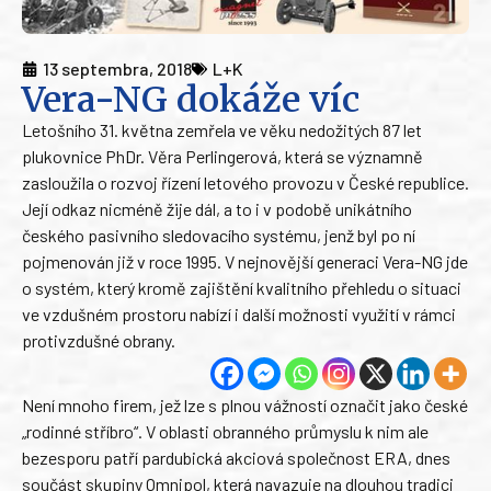
13 septembra, 2018
L+K
Vera-NG dokáže víc
Letošního 31. května zemřela ve věku nedožitých 87 let
plukovnice PhDr. Věra Perlingerová, která se významně
zasloužila o rozvoj řízení letového provozu v České republice.
Její odkaz nicméně žije dál, a to i v podobě unikátního
českého pasivního sledovacího systému, jenž byl po ní
pojmenován již v roce 1995. V nejnovější generaci Vera-NG jde
o systém, který kromě zajištění kvalitního přehledu o situaci
ve vzdušném prostoru nabízí i další možnosti využití v rámci
protivzdušné obrany.
Není mnoho firem, jež lze s plnou vážností označit jako české
„rodinné stříbro“. V oblasti obranného průmyslu k nim ale
bezesporu patří pardubická akciová společnost ERA, dnes
součást skupiny Omnipol, která navazuje na dlouhou tradici