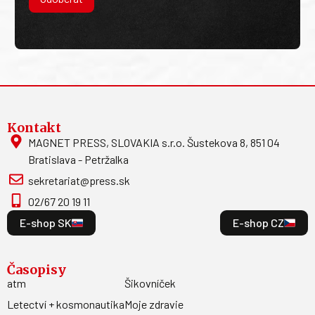
Kontakt
MAGNET PRESS, SLOVAKIA s.r.o. Šustekova 8, 851 04
Bratislava - Petržalka
sekretariat@press.sk
02/67 20 19 11
E-shop SK
E-shop CZ
Časopisy
atm
Šikovníček
Letectví + kosmonautika
Moje zdravie