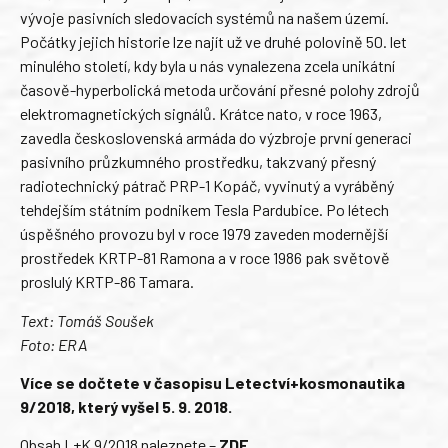
vývoje pasivních sledovacích systémů na našem území.
Počátky jejich historie lze najít už ve druhé polovině 50. let
minulého století, kdy byla u nás vynalezena zcela unikátní
časově-hyperbolická metoda určování přesné polohy zdrojů
elektromagnetických signálů. Krátce nato, v roce 1963,
zavedla československá armáda do výzbroje první generaci
pasivního průzkumného prostředku, takzvaný přesný
radiotechnický pátrač PRP-1 Kopáč, vyvinutý a vyráběný
tehdejším státním podnikem Tesla Pardubice. Po létech
úspěšného provozu byl v roce 1979 zaveden modernější
prostředek KRTP-81 Ramona a v roce 1986 pak světově
proslulý KRTP-86 Tamara.
Text: Tomáš Soušek
Foto: ERA
Více se dočtete v časopisu Letectví+kosmonautika
9/2018, který vyšel 5. 9. 2018.
Obsah L+K 9/2018 naleznete –
ZDE
.