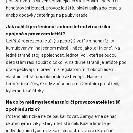
poskytovatelů služeb souvisejících s letectvím – servis či
hangárování letadel, provoz letiště, plnění paliva do letadla
anebo dodávky cateringu na paluby letadel.
Jak nahlíží profesionál z oboru letectví na rizika
spojená s provozem letišť?
Letiště reprezentuje „čilý a pestrý život“ s mnoha riziky
kumulovanými na jednom místě – něco jako „all in one“. Na
jedné straně stojí společnost, jednotlivci, kteří se budou
s letištěm rádi soudit o cokoliv, na druhé straně je letiště pod
stále pečlivějším právním a regulatorním drobnohledem,
vlastníci letišť jsou obchodně aktivnější. Máme tu
teroristické činy, škody způsobené na životním prostředí,
kybernetické útoky.
Na co by měli myslet vlastníci či provozovatelé letišť
z pohledu rizik?
Potenciální rizika nelze paušalizovat. Zamysleme se nad
skutečnými riziky, kterým letiště čelí. Každé letiště je
individuálním typem rizika s činnostmi, které skutečně