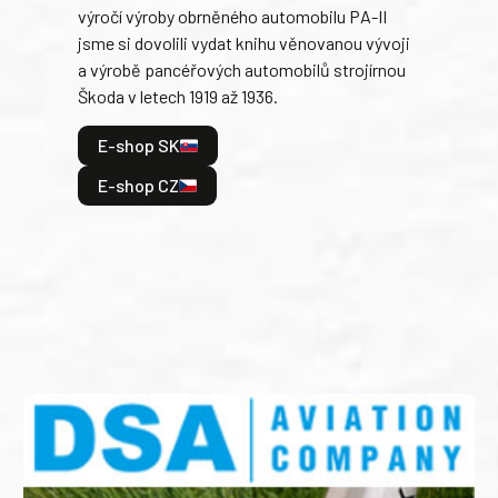
výročí výroby obrněného automobilu PA-II
blíz
jsme si dovolili vydat knihu věnovanou vývoji
tank
a výrobě pancéřových automobilů strojírnou
v lé
Škoda v letech 1919 až 1936.
tak 
hrdi
E-shop SK
je: 
odeh
E-shop CZ
bitv
E
E