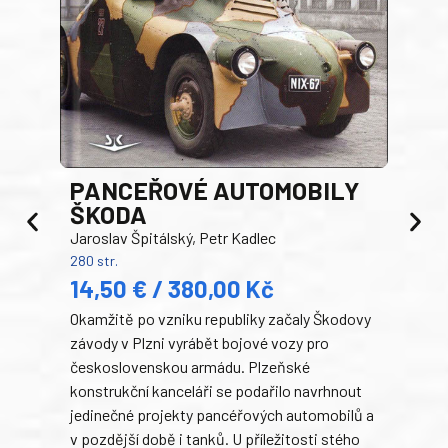
PANCEŘOVÉ AUTOMOBILY
ŠKODA
TA
Jaroslav Špitálský, Petr Kadlec
Ben
280 str.
352 s
14,50 € / 380,00 Kč
22
Okamžitě po vzniku republiky začaly Škodovy
Tank
závody v Plzni vyrábět bojové vozy pro
býva
československou armádu. Plzeňské
Rusk
konstrukční kanceláři se podařilo navrhnout
armá
jedinečné projekty pancéřových automobilů a
stře
v pozdější době i tanků. U příležitosti stého
při 