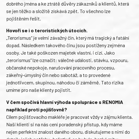
dobrého jména a ke ztrátě důvěry zákazníků a klientů, která
se jen těžko a složitě získává zpět. To všechno lze
pojištěním řešit.
Hovoří se i o teroristických útocích.
„Terorismus“ je velmi závažný čin, který má tragický a fatální
dopad. Následkem takového činu jsou postiženy zejména
osoby. Je také poškozen majetek vlastní, i cizí. Jako
„terorismus“ lze označit: válečné události, stávku, vzpouru,
občanské nepokoje, narušování pracovního procesu,
zákeřný-úmyslný čin nebo sabotáž, a to provedené
jednotlivcem, skupinou, náhodou či záměrně. Tato rizika
umíme pro naše klienty pojistit.
V čem spočívá hlavní výhoda spolupráce s RENOMIA
například proti pojišťovně?
Cílem pojišťovacího makléře je pracovat vždy v zájmu klienta.
Naši klienti si na nás cení poradenský přístup, kdy máme
nejen perfektní znalost daného oboru, diskutujeme s nimi do