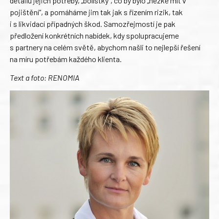
detailu jejich potřeby, „bolístky“, co by bylo „hezké mít v
pojištění“, a pomáháme jim tak jak s řízením rizik, tak
i s likvidací případných škod. Samozřejmostí je pak
předložení konkrétních nabídek, kdy spolupracujeme
s partnery na celém světě, abychom našli to nejlepší řešení
na míru potřebám každého klienta.
Text a foto: RENOMIA