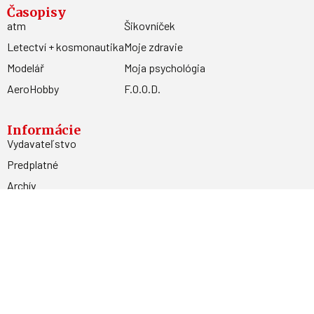
Časopisy
atm
Šikovníček
Letectví + kosmonautika
Moje zdravie
Modelář
Moja psychológia
AeroHobby
F.O.O.D.
Informácie
Vydavateľstvo
Predplatné
Archív
Inzercia
GDPR
Kontakty