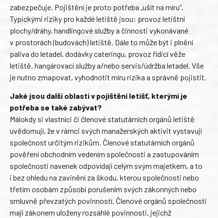
zabezpečuje. Pojištění je proto potřeba „ušít na míru“.
Typickými riziky pro každé letiště jsou: provoz letištní
plochy/dráhy, handlingové služby a činnosti vykonávané
v prostorách (budovách) letiště. Dále to může být i plnění
paliva do letadel, dodávky cateringu, provoz řídicí věže
letiště, hangárovací služby a/nebo servis/údržba letadel. Vše
je nutno zmapovat, vyhodnotit míru rizika a správně pojistit.
Jaké jsou další oblasti v pojištění letišť, kterými je
potřeba se také zabývat?
Málokdy si vlastníci či členové statutárních orgánů letiště
uvědomují, že v rámci svých manažerských aktivit vystavují
společnost určitým rizikům. Členové statutárních orgánů
pověření obchodním vedením společnosti a zastupováním
společnosti navenek odpovídají celým svým majetkem, a to
i bez ohledu na zavinění za škodu, kterou společnosti nebo
třetím osobám způsobí porušením svých zákonných nebo
smluvně převzatých povinností. Členové orgánů společnosti
mají zákonem uloženy rozsáhlé povinnosti, jejichž