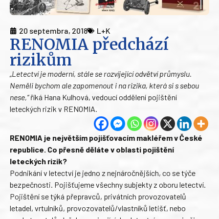
20 septembra, 2018
L+K
RENOMIA předchází
rizikům
„Letectví je moderní, stále se rozvíjející odvětví průmyslu.
Neměli bychom ale zapomenout i na rizika, která si s sebou
nese,“
říká Hana Kulhová, vedoucí oddělení pojištění
leteckých rizik v RENOMIA.
RENOMIA je největším pojišťovacím makléřem v České
republice. Co přesně děláte v oblasti pojištění
leteckých rizik?
Podnikání v letectví je jedno z nejnáročnějších, co se týče
bezpečnosti. Pojišťujeme všechny subjekty z oboru letectví.
Pojištění se týká přepravců, privátních provozovatelů
letadel, vrtulníků, provozovatelů/vlastníků letišť, nebo