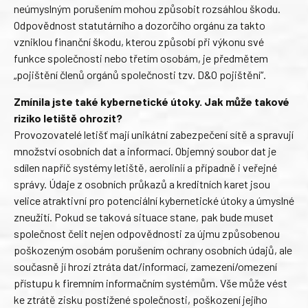
neúmyslným porušením mohou způsobit rozsáhlou škodu.
Odpovědnost statutárního a dozorčího orgánu za takto
vzniklou finanční škodu, kterou způsobí při výkonu své
funkce společnosti nebo třetím osobám, je předmětem
„pojištění členů orgánů společnosti tzv. D&O pojištění“.
Zmínila jste také kybernetické útoky. Jak může takové
riziko letiště ohrozit?
Provozovatelé letišť mají unikátní zabezpečení sítě a spravují
množství osobních dat a informací. Objemný soubor dat je
sdílen napříč systémy letiště, aerolinií a případně i veřejné
správy. Údaje z osobních průkazů a kreditních karet jsou
velice atraktivní pro potenciální kybernetické útoky a úmyslné
zneužití. Pokud se taková situace stane, pak bude muset
společnost čelit nejen odpovědnosti za újmu způsobenou
poškozeným osobám porušením ochrany osobních údajů, ale
současně jí hrozí ztráta dat/informací, zamezení/omezení
přístupu k firemním informačním systémům. Vše může vést
ke ztrátě zisku postižené společnosti, poškození jejího