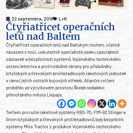
22 septembra, 2018
L+K
Čtyřiatřicet operačních
letů nad Baltem
Čtyřiatřicet operačních letů nad Baltským mořem, včetně
nasazení v noci, uskutečnili specialisté úseku speciálních
zástaveb a bezpilotních systémů Vojenského technického
ústavu letectva a protivzdušné obrany pro příslušníky
lotyšských a litevských protiletadlových raketových jednotek
v rámci jejich ostrých bojových střeleb. Alianční cvičení
proběhlo ve výcvikovém prostoru Škedé nedaleko
přímořského města Liepaja.
Terčem pro ruční raketové systémy RBS-70, FIM-92 Stinger a
Grom lotyšských a litevských protiletadlovců byly bezpilotní
systémy Miss Tractor z produkce Vojenského technického