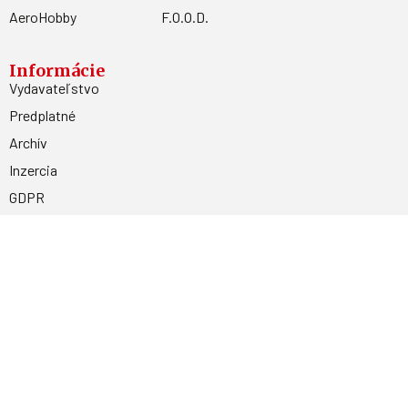
AeroHobby
F.O.O.D.
Informácie
Vydavateľstvo
Predplatné
Archív
Inzercia
GDPR
Kontakty
Facebook