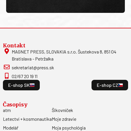
Kontakt
MAGNET PRESS, SLOVAKIA s.r.o. Šustekova 8, 851 04
Bratislava - Petržalka
sekretariat@press.sk
02/67 20 19 11
E-shop SK
E-shop CZ
Časopisy
atm
Šikovníček
Letectví + kosmonautika
Moje zdravie
Modelář
Moja psychológia