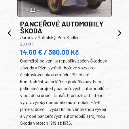
PANCEŘOVÉ AUTOMOBILY
ŠKODA
TA
Jaroslav Špitálský, Petr Kadlec
Ben
280 str.
352 s
14,50 € / 380,00 Kč
22
Okamžitě po vzniku republiky začaly Škodovy
Tank
závody v Plzni vyrábět bojové vozy pro
býva
československou armádu. Plzeňské
Rusk
konstrukční kanceláři se podařilo navrhnout
armá
jedinečné projekty pancéřových automobilů a
stře
v pozdější době i tanků. U příležitosti stého
při 
výročí výroby obrněného automobilu PA-II
blíz
jsme si dovolili vydat knihu věnovanou vývoji
tank
a výrobě pancéřových automobilů strojírnou
v lé
Škoda v letech 1919 až 1936.
tak 