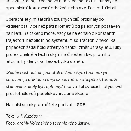
ústavu. Přesněji řečeno za nimi vlečené textilní rukávy se
speciálními koutovými odražeči nebo světlice imitující cíl.
Operační lety imitátorů vzdušných cílů probíhaly do
vzdálenosti více než pěti kilometrů od palebných postavení
na břehu Baltského moře. Vždy se nejednalo o konstantní
trajektorii bezpilotního systému Miss Tractor. V několika
případech žádal řídící střelby o náhlou změnu trasy letu. Díky
profesionalitě a technickým možnostem bezpilotního
letounu byl daný úkol bezezbytku splněn.
„Součinnost našich jednotek s Vojenským technickým
ústavem je příkladná a výraznou měrou přispěla k tomu, že
stanovené úkoly byly splněny,“
říká velitel cvičících lotyšských
protiletadlovců podplukovník Juris Skudra.
Na další snímky se můžete podívat –
ZDE
.
Text: Jiří Kuzdas /r
Foto: archiv Vojenského technického ústavu