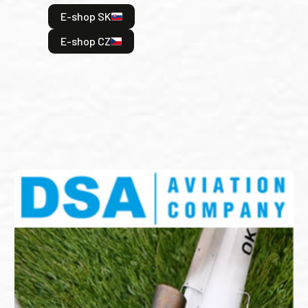
hrdi
E-shop SK
je: 
odeh
E-shop CZ
bitv
E
E