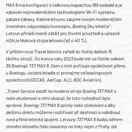
MAX 8 má konfiguraci s celkovou kapacitou 189 sedadel a je
vybaven nejmodernějšími technologiemi Wi-Fi systému
palubní zábavy. Kabina letounu zaujme novým modernějším
interiérem odpovídající konceptu „Boeing Sky Interior“.
Letoun přináší menší zátěž pro životní prostředí a výrazně
nižší je hluková stopa letounu (až o 40 %).
V příštím roce Travel Service zařadí do flotily dalších 15
těchto strojů. Do konce roku 2023 bude mít ve flotile celkem
39 Boeingů 737 MAX 8. Osm z nich pořizuje společnost přímo
u Boeingu, ostatní letadla si pronajme od leasingových
společností (GECAS, AerCap, ALC, BOC Aviation).
„Travel Service vsadil na moderní stroje Boeing 737 MAX a
naše zkušenosti s nimi ukazují, že toto rozhodnutí bylo
správné. Boeingy 737 MAX 8 splnily naše očekávání a díky
delšímu doletu můžeme rozšiřovat síť destinací a nabídnout
nová přímá letecká spojení. Letouny 737 MAX 8 budou během
zimního letového řádu nasazeny na linky nejen z Prahy, ale