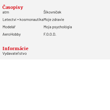
Časopisy
atm
Šikovníček
Letectví + kosmonautika
Moje zdravie
Modelář
Moja psychológia
AeroHobby
F.O.O.D.
Informácie
Vydavateľstvo
Predplatné
Archív
Inzercia
GDPR
Kontakty