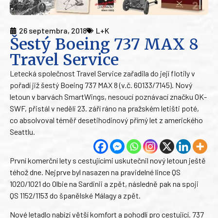
26 septembra, 2018
L+K
Šestý Boeing 737 MAX 8
Travel Service
Letecká společnost Travel Service zařadila do její flotily v
pořadí již šestý Boeing 737 MAX 8 (v.č. 60133/7145). Nový
letoun v barvách SmartWings, nesoucí poznávací značku OK-
SWF, přistál v neděli 23. září ráno na pražském letišti poté,
co absolvoval téměř desetihodinový přímý let z amerického
Seattlu.
První komerční lety s cestujícími uskutečnil nový letoun ještě
téhož dne. Nejprve byl nasazen na pravidelné lince QS
1020/1021 do Olbie na Sardinii a zpět, následně pak na spoji
QS 1152/1153 do španělské Málagy a zpět.
Nové letadlo nabízí větší komfort a pohodlí pro cestující. 737