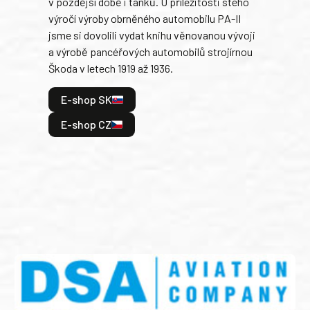
v pozdější době i tanků. U příležitosti stého
při 
výročí výroby obrněného automobilu PA-II
blíz
jsme si dovolili vydat knihu věnovanou vývoji
tank
a výrobě pancéřových automobilů strojírnou
v lé
Škoda v letech 1919 až 1936.
tak 
hrdi
E-shop SK
je: 
odeh
E-shop CZ
bitv
E
E