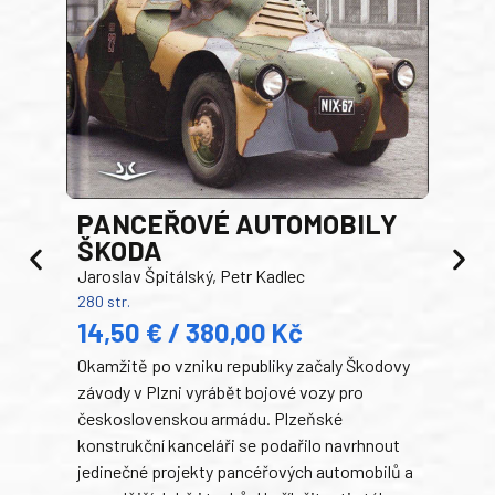
PANCEŘOVÉ AUTOMOBILY
ŠKODA
TA
Jaroslav Špitálský, Petr Kadlec
Ben
280 str.
352 s
14,50 € / 380,00 Kč
22
Okamžitě po vzniku republiky začaly Škodovy
Tank
závody v Plzni vyrábět bojové vozy pro
býva
československou armádu. Plzeňské
Rusk
konstrukční kanceláři se podařilo navrhnout
armá
jedinečné projekty pancéřových automobilů a
stře