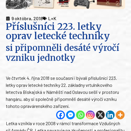
9 októbra, 2018
L+K
Příslušníci 223. letky
oprav letecké techniky
si připomněli desáté výročí
vzniku jednotky
Ve čtvrtek 4. října 2018 se současní i bývalí příslušníci 223.
letky oprav letecké techniky 22. základny vrtulníkového
letectva Biskajská v Náměšti nad Oslavou sešli v prostoru
hangáru, aby si společně připomněli desáté výročí vzniku
tohoto opravárenského zařízení.
Letka vznikla v roce 2008 v rámci transformace Vzdušných
sil Armády ČR. Letka navazuje na zkušenosti a profesionalitu