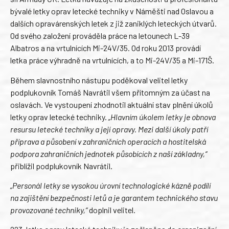
bývalé letky oprav letecké techniky v Náměšti nad Oslavou a
dalších opravárenských letek z již zaniklých leteckých útvarů.
Od svého založení prováděla práce na letounech L-39
Albatros a na vrtulnících Mi-24V/35. Od roku 2013 provádí
letka práce výhradně na vrtulnících, a to Mi-24V/35 a Mi-171Š.
Během slavnostního nástupu poděkoval velitel letky
podplukovník Tomáš Navrátil všem přítomným za účast na
oslavách. Ve vystoupení zhodnotil aktuální stav plnění úkolů
letky oprav letecké techniky.
„Hlavním úkolem letky je obnova
resursu letecké techniky a její opravy. Mezi další úkoly patří
příprava a působení v zahraničních operacích a hostitelská
podpora zahraničních jednotek působících z naší základny,“
přiblížil podplukovník Navrátil.
„Personál letky se vysokou úrovní technologické kázně podílí
na zajištění bezpečnosti letů a je garantem technického stavu
provozované techniky,“
doplnil velitel.