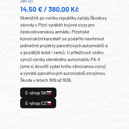
280 str.
352 s
14,50 € / 380,00 Kč
22
Okamžitě po vzniku republiky začaly Škodovy
Tank
závody v Plzni vyrábět bojové vozy pro
býva
československou armádu. Plzeňské
Rusk
konstrukční kanceláři se podařilo navrhnout
armá
jedinečné projekty pancéřových automobilů a
stře
v pozdější době i tanků. U příležitosti stého
při 
výročí výroby obrněného automobilu PA-II
blíz
jsme si dovolili vydat knihu věnovanou vývoji
tank
a výrobě pancéřových automobilů strojírnou
v lé
Škoda v letech 1919 až 1936.
tak 
hrdi
E-shop SK
je: 
odeh
E-shop CZ
bitv
E