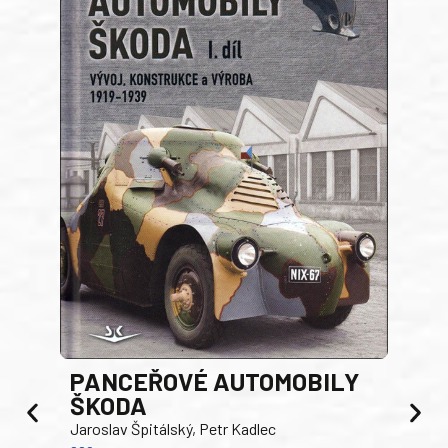
PANCEŘOVÉ AUTOMOBILY
ŠKODA
TA
Jaroslav Špitálský, Petr Kadlec
Ben