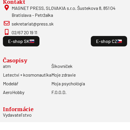
Kontakt
MAGNET PRESS, SLOVAKIA s.r.o. Šustekova 8, 851 04
Bratislava - Petržalka
sekretariat@press.sk
02/67 20 19 11
E-shop SK
E-shop CZ
Časopisy
atm
Šikovníček
Letectví + kosmonautika
Moje zdravie
Modelář
Moja psychológia
AeroHobby
F.O.O.D.
Informácie
Vydavateľstvo
Predplatné