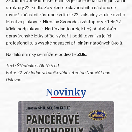
223. letka oprav letecké techniky je začleněna do organizační
struktury 22. křídla. Za velení se slavnostního nástupu se
rovněž zúčastnil zástupce velitele 22. základny vrtulníkového
letectva plukovník Miroslav Svoboda a zástupce velitele 22.
křídla podplukovník Martin Janďourek, který příslušníkům
opravárenské letky přišel vyjádřit poděkování za jejich
profesionalitu a vysoké nasazení při plnění náročných úkolů.
Na další snímky se můžete podívat –
ZDE
.
Text: Štěpánka Tříletá /red
Foto: 22. základna vrtulníkového letectva Náměšť nad
Oslavou
Novinky