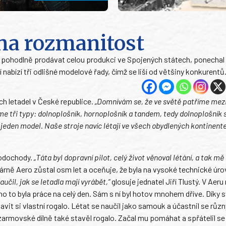
 na rozmanitost
pohodlně prodávat celou produkci ve Spojených státech, ponechal s
 nabízí tři odlišné modelové řady, čímž se liší od většiny konkurentů
ých letadel v České republice.
„Domnívám se, že ve světě patříme mezi
me tři typy: dolnoplošník, hornoplošník a tandem, tedy dolnoplošník 
 jeden model. Naše stroje navíc létají ve všech obydlených kontinent
Vodochody.
„Táta byl dopravní pilot, celý život věnoval létání, a tak mě
várně Aero zůstal osm let a oceňuje, že byla na vysoké technické úr
učil, jak se letadla mají vyrábět,“
glosuje jednatel Jiří Tlustý. V Aeru
o to byla práce na celý den. Sám s ní byl hotov mnohem dříve. Díky 
vit si vlastní rogalo. Létat se naučil jako samouk a účastnil se růz
armovské dílně také stavěl rogalo. Začal mu pomáhat a spřátelil se 