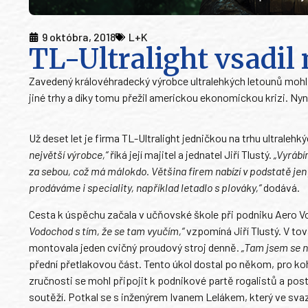
9 októbra, 2018
L+K
TL-Ultralight vsadil
Zavedený královéhradecký výrobce ultralehkých letounů mohl 
jiné trhy a díky tomu přežil americkou ekonomickou krizi. Nyní
Už deset let je firma TL-Ultralight jedničkou na trhu ultralehk
největší výrobce,“
říká její majitel a jednatel Jiří Tlustý.
„Vyrábí
za sebou, což má málokdo. Většina firem nabízí v podstatě jen
prodáváme i speciality, například letadlo s plováky,“
dodává.
Cesta k úspěchu začala v učňovské škole při podniku Aero 
Vodochod s tím, že se tam vyučím,“
vzpomíná Jiří Tlustý. V to
montovala jeden cvičný proudový stroj denně.
„Tam jsem se na
přední přetlakovou část. Tento úkol dostal po někom, pro koh
zručnosti se mohl připojit k podnikové partě rogalistů a posta
soutěží. Potkal se s inženýrem Ivanem Lelákem, který ve svaz