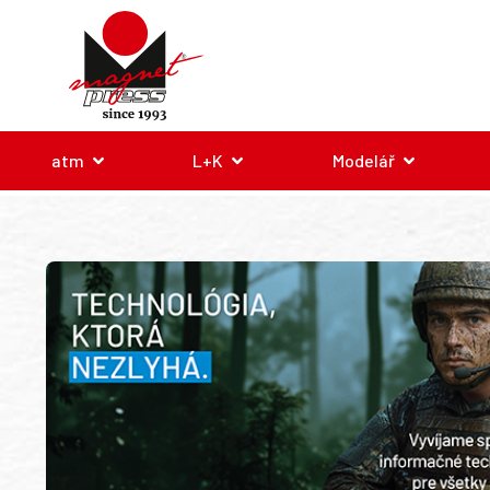
atm
L+K
Modelář