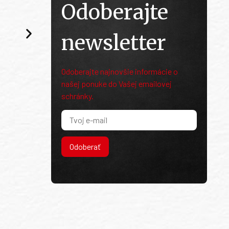
Odoberajte
newsletter
Odoberajte najnovšie informácie o
našej ponuke do Vašej emailovej
schránky.
Odoberať