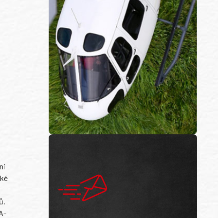
ni
ské
ů.
A-