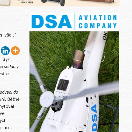
i však i
.
 čtyři
se sedadly
ech a
 odvedl do
ovni. Běžně
 nýtoval
své
ných
s ním.