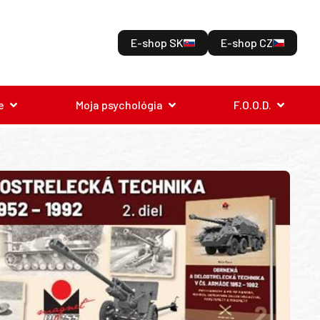
E-shop SK
E-shop CZ
e
Moja psychológia
F.O.O.D.