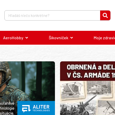
AeroHobby
Šikovníček
Moje zdravi