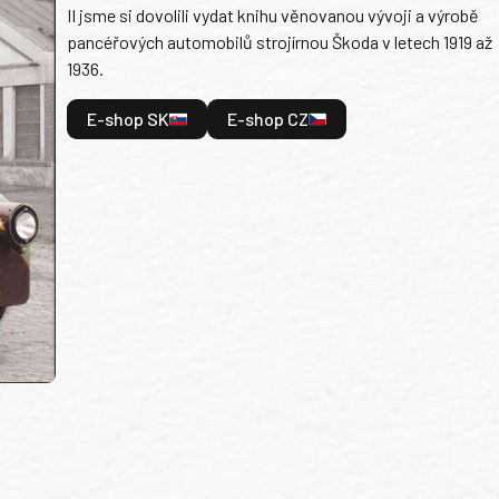
II jsme si dovolili vydat knihu věnovanou vývoji a výrobě
pancéřových automobilů strojírnou Škoda v letech 1919 až
1936.
E-shop SK
E-shop CZ