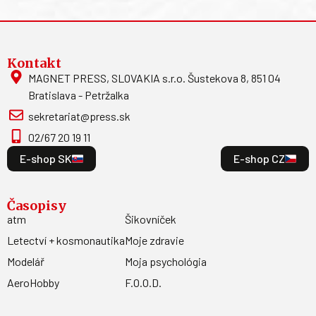
Kontakt
MAGNET PRESS, SLOVAKIA s.r.o. Šustekova 8, 851 04
Bratislava - Petržalka
sekretariat@press.sk
02/67 20 19 11
E-shop SK
E-shop CZ
Časopisy
atm
Šikovníček
Letectví + kosmonautika
Moje zdravie
Modelář
Moja psychológia
AeroHobby
F.O.O.D.