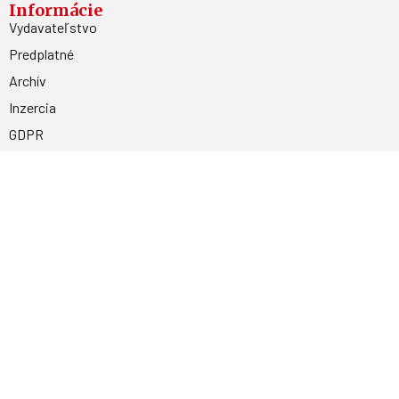
Informácie
Vydavateľstvo
Predplatné
Archív
Inzercia
GDPR
Kontakty
Facebook
Magnetpress.online
© 2023 Všetky práva vyhradené. Dizajn a