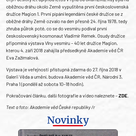
oběžnou dráhu okolo Země vypuštěna první československá
družice Magion 1. První pípání legendární české družice se z
oběžné dráhy Země ozvalo na den přesně 24. října 1978, tedy
zhruba půlrok poté, co se do vesmíru podíval první
československý kosmonaut Vladimír Remek. Osudy družice
připomíná výstava Vlny vesmíru – 40 let družice Magion,
kterou 4. září 2018 zahájila předsedkyně Akademie věd ČR
Eva Zažímalová.
Výstava je veřejnosti přístupná zdarma do 27. října 2018 v
Galerii Věda a umění, budova Akademie věd ČR, Národní 3,
Praha 1 (pondělí až sobota 10–18 hodin).
Pokračování článku, další fotografie a video naleznete –
ZDE
.
Text a foto: Akademie věd České republiky /r
Novinky