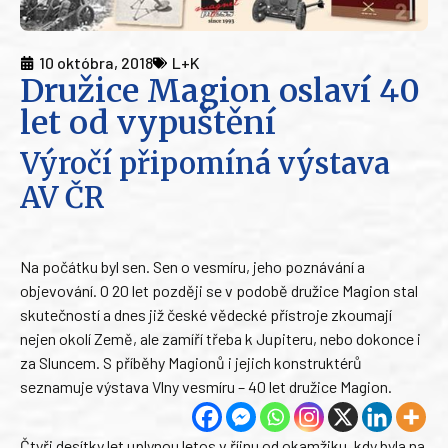
10 októbra, 2018
L+K
Družice Magion oslaví 40
let od vypuštění
Výročí připomíná výstava
AV ČR
Na počátku byl sen. Sen o vesmíru, jeho poznávání a
objevování. O 20 let později se v podobě družice Magion stal
skutečností a dnes již české vědecké přístroje zkoumají
nejen okolí Země, ale zamíří třeba k Jupiteru, nebo dokonce i
za Sluncem. S příběhy Magionů i jejich konstruktérů
seznamuje výstava Vlny vesmíru – 40 let družice Magion.
Čtyři desítky let uplynou letos v říjnu od okamžiku, kdy byla na