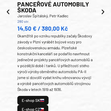
PANCEŘOVÉ AUTOMOBILY
ŠKODA
TA
Jaroslav Špitálský, Petr Kadlec
Ben
280 str.
352 s
14,50 € / 380,00 Kč
22
Okamžitě po vzniku republiky začaly Škodovy
Tank
závody v Plzni vyrábět bojové vozy pro
býva
československou armádu. Plzeňské
Rusk
konstrukční kanceláři se podařilo navrhnout
armá
jedinečné projekty pancéřových automobilů a
stře
v pozdější době i tanků. U příležitosti stého
při 
výročí výroby obrněného automobilu PA-II
blíz
jsme si dovolili vydat knihu věnovanou vývoji
tank
a výrobě pancéřových automobilů strojírnou
v lé
Škoda v letech 1919 až 1936.
tak 
hrdi
E-shop SK
je: 
odeh
E-shop CZ