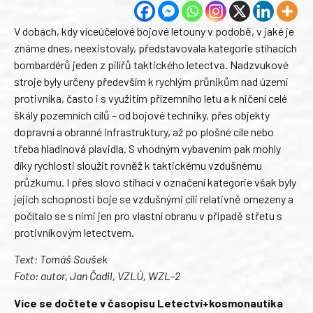
V dobách, kdy víceúčelové bojové letouny v podobě, v jaké je
známe dnes, neexistovaly, představovala kategorie stíhacích
bombardérů jeden z pilířů taktického letectva. Nadzvukové
stroje byly určeny především k rychlým průnikům nad území
protivníka, často i s využitím přízemního letu a k ničení celé
škály pozemních cílů – od bojové techniky, přes objekty
dopravní a obranné infrastruktury, až po plošné cíle nebo
třeba hladinová plavidla. S vhodným vybavením pak mohly
díky rychlosti sloužit rovněž k taktickému vzdušnému
průzkumu. I přes slovo stíhací v označení kategorie však byly
jejich schopnosti boje se vzdušnými cíli relativně omezeny a
počítalo se s nimi jen pro vlastní obranu v případě střetu s
protivníkovým letectvem.
Text: Tomáš Soušek
Foto: autor, Jan Čadil, VZLÚ, WZL-2
Více se dočtete v časopisu Letectví+kosmonautika