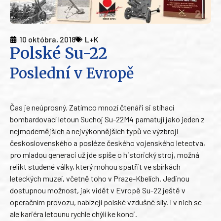
10 októbra, 2018
L+K
Polské Su-22
Poslední v Evropě
Čas je neúprosný. Zatímco mnozí čtenáři si stíhací
bombardovací letoun Suchoj Su-22M4 pamatují jako jeden z
nejmodernějších a nejvýkonnějších typů ve výzbroji
československého a posléze českého vojenského letectva,
pro mladou generaci už jde spíše o historický stroj, možná
relikt studené války, který mohou spatřit ve sbírkách
leteckých muzeí, včetně toho v Praze-Kbelích. Jedinou
dostupnou možnost, jak vidět v Evropě Su-22 ještě v
operačním provozu, nabízejí polské vzdušné síly. I v nich se
ale kariéra letounu rychle chýlí ke konci.