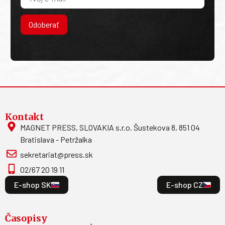
Odoberať
Kontakt
MAGNET PRESS, SLOVAKIA s.r.o. Šustekova 8, 851 04
Bratislava - Petržalka
sekretariat@press.sk
02/67 20 19 11
E-shop SK
E-shop CZ
Časopisy