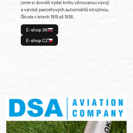
jsme si dovolili vydat knihu věnovanou vývoji
tank
a výrobě pancéřových automobilů strojírnou
v lé
Škoda v letech 1919 až 1936.
tak 
hrdi
E-shop SK
je: 
odeh
E-shop CZ
bitv
E
E