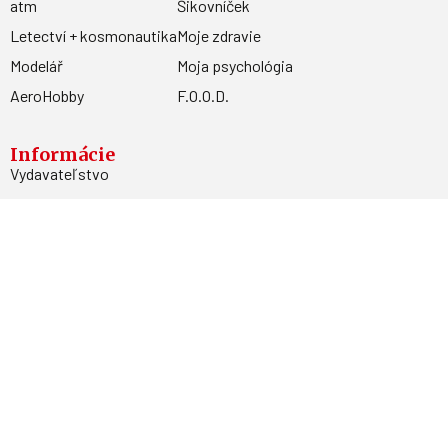
atm
Šikovníček
Letectví + kosmonautika
Moje zdravie
Modelář
Moja psychológia
AeroHobby
F.O.O.D.
Informácie
Vydavateľstvo
Predplatné
Archív
Inzercia
GDPR
Kontakty