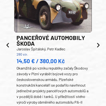
PANCEŘOVÉ AUTOMOBILY
ŠKODA
TA
Jaroslav Špitálský, Petr Kadlec
Ben
280 str.
352 s
14,50 € / 380,00 Kč
22
Okamžitě po vzniku republiky začaly Škodovy
Tank
závody v Plzni vyrábět bojové vozy pro
býva
československou armádu. Plzeňské
Rusk
konstrukční kanceláři se podařilo navrhnout
armá
jedinečné projekty pancéřových automobilů a
stře
v pozdější době i tanků. U příležitosti stého
při 
výročí výroby obrněného automobilu PA-II
blíz