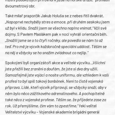
dvoumetrový obr.
Také mílař praporčík Jakub Holuša se z nebes řítil dvakrát.
„Napoprvé nechyběly stres a emoce, při druhém seskoku jsem
už byl v klidu. Snažil jsem se všechno naplno vnímat,“
líčil své
dojmy. S Pavlem Maslákem pak v noci vyhráli orientační běh.
„Snažili jsme se o to čtyři ročníky, ale povedlo se nám to až
teď. Pro mě je výcvik každoročně speciální událost. Těším se
na něj a vždycky se ho snažím zvládnout co nejlíp.“
Spokojeni byli organizátoři akce a velitelé výcviku.
„Všichni
jste přežili bez zranění a doufám, že jste si dva dny užili.
Samozřejmě jste vojáci a nosíte uniformu, ale vzhledem k vaší
profesi to byl spíš takový bonbónek. Není to čistě vojenská
příprava. Lidé, kteří výcvik připravují, se vždycky snaží, aby v
něm bylo něco zážitkového adrenalinového. A pochopitelně
také něco z vojenské profese. Těším se, že přijedete zase za
rok. Už přemýšlíme, čím vám to zpestříme,“
řekl velitel
Velitelství výcviku – Vojenské akademie brigádní generál