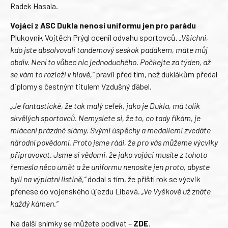
Radek Hasala.
Vojáci z ASC Dukla nenosí uniformu jen pro parádu
Plukovník Vojtěch Prýgl ocenil odvahu sportovců.
„Všichni,
kdo jste absolvovali tandemový seskok padákem, máte můj
obdiv. Není to vůbec nic jednoduchého. Počkejte za týden, až
se vám to rozleží v hlavě,“
pravil před tím, než duklákům předal
diplomy s čestným titulem Vzdušný ďábel.
„Je fantastické, že tak malý celek, jako je Dukla, má tolik
skvělých sportovců. Nemyslete si, že to, co tady říkám, je
mlácení prázdné slámy. Svými úspěchy a medailemi zvedáte
národní povědomí. Proto jsme rádi, že pro vás můžeme výcviky
připravovat. Jsme si vědomi, že jako vojáci musíte z tohoto
řemesla něco umět a že uniformu nenosíte jen proto, abyste
byli na výplatní listině,“
dodal s tím, že příští rok se výcvik
přenese do vojenského újezdu Libavá.
„Ve Vyškově už znáte
každý kámen.“
Na další snímky se můžete podívat –
ZDE
.