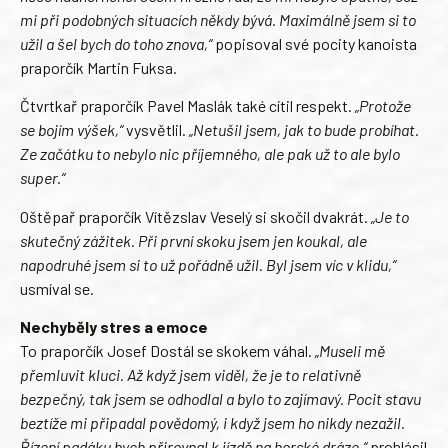
mi při podobných situacích někdy bývá. Maximálně jsem si to
užil a šel bych do toho znova,“
popisoval své pocity kanoista
praporčík Martin Fuksa.
Čtvrtkař praporčík Pavel Maslák také cítil respekt.
„Protože
se bojím výšek,“
vysvětlil.
„Netušil jsem, jak to bude probíhat.
Ze začátku to nebylo nic příjemného, ale pak už to ale bylo
super.“
Oštěpař praporčík Vítězslav Veselý si skočil dvakrát.
„Je to
skutečný zážitek. Při první skoku jsem jen koukal, ale
napodruhé jsem si to už pořádně užil. Byl jsem víc v klidu,“
usmíval se.
Nechyběly stres a emoce
To praporčík Josef Dostál se skokem váhal.
„Museli mě
přemluvit kluci. Až když jsem viděl, že je to relativně
bezpečný, tak jsem se odhodlal a bylo to zajímavý. Pocit stavu
beztíže mi připadal povědomý, i když jsem ho nikdy nezažil.
Řízení padáku bych přirovnal k jízdě na horské dráze,“
prohlásil