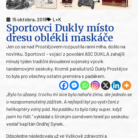
15 októbra, 2018
L+K
Sportovci Dukly místo
dresu oblékli maskáče
Jen co se nad Prostějovem rozpustila ranní mlha, došlo na
novinku. Sportovci – vojáci z povolání ASC DUKLA zahájili
minulý týden tradiční dvoudenní vojenský výcvik
tandemovými seskoky. Kromě parašutistů Dukly Prostějov
to byla pro všechny ostatní premiéra s padákem.
„Bylo to úžasný, trochu mi sice byla nahoře zima, ale jednalo se
o nezapomenutelný zážitek. A nejlepší byl po vystrčení z
helikoptéry volný pád. Na padáku to bylo taky super, když
jsem ho řídil,“
vykládal s širokým úsměvem hned po seskoku
veslař kapitán Ondřej Synek.
Odpoledne následovala už ve Vyškově zdravotní a