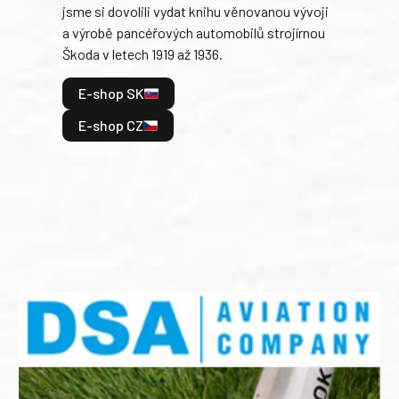
jsme si dovolili vydat knihu věnovanou vývoji
tank
a výrobě pancéřových automobilů strojírnou
v lé
Škoda v letech 1919 až 1936.
tak 
hrdi
E-shop SK
je: 
odeh
E-shop CZ
bitv
E
E