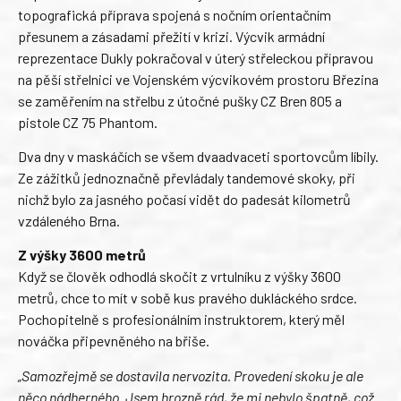
topografická příprava spojená s nočním orientačním
přesunem a zásadami přežití v krizi. Výcvik armádní
reprezentace Dukly pokračoval v úterý střeleckou přípravou
na pěší střelnici ve Vojenském výcvikovém prostoru Březina
se zaměřením na střelbu z útočné pušky CZ Bren 805 a
pistole CZ 75 Phantom.
Dva dny v maskáčích se všem dvaadvaceti sportovcům líbily.
Ze zážitků jednoznačně převládaly tandemové skoky, při
nichž bylo za jasného počasí vidět do padesát kilometrů
vzdáleného Brna.
Z výšky 3600 metrů
Když se člověk odhodlá skočit z vrtulníku z výšky 3600
metrů, chce to mít v sobě kus pravého dukláckého srdce.
Pochopitelně s profesionálním instruktorem, který měl
nováčka připevněného na břiše.
„Samozřejmě se dostavila nervozita. Provedení skoku je ale
něco nádherného. Jsem hrozně rád, že mi nebylo špatně, což