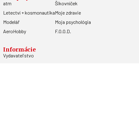
atm
Šikovníček
Letectví + kosmonautika
Moje zdravie
Modelář
Moja psychológia
AeroHobby
F.O.O.D.
Informácie
Vydavateľstvo
Predplatné
Archív
Inzercia
GDPR
Kontakty