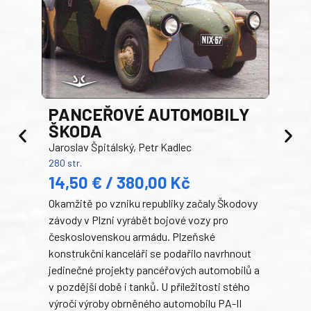
PANCEŘOVÉ AUTOMOBILY
ŠKODA
TA
Jaroslav Špitálský, Petr Kadlec
Ben
280 str.
352 s
14,50 € / 380,00 Kč
22
Okamžitě po vzniku republiky začaly Škodovy
Tank
závody v Plzni vyrábět bojové vozy pro
býva
československou armádu. Plzeňské
Rusk
konstrukční kanceláři se podařilo navrhnout
armá
jedinečné projekty pancéřových automobilů a
stře
v pozdější době i tanků. U příležitosti stého
při 
výročí výroby obrněného automobilu PA-II
blíz