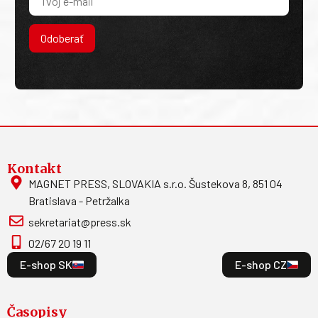
Odoberať
Kontakt
MAGNET PRESS, SLOVAKIA s.r.o. Šustekova 8, 851 04
Bratislava - Petržalka
sekretariat@press.sk
02/67 20 19 11
E-shop SK
E-shop CZ
Časopisy