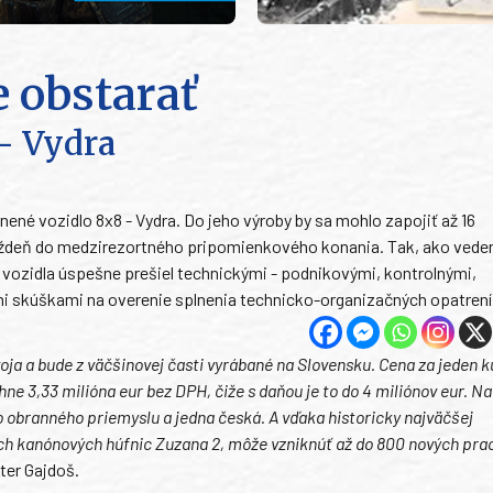
 obstarať
- Vydra
ené vozidlo 8x8 - Vydra. Do jeho výroby by sa mohlo zapojiť až 16
 týždeň do medzirezortného pripomienkového konania. Tak, ako vede
 vozidla úspešne prešiel technickými - podnikovými, kontrolnými,
 skúškami na overenie splnenia technicko-organizačných opatrení
ja a bude z väčšinovej časti vyrábané na Slovensku. Cena za jeden k
e 3,33 milióna eur bez DPH, čiže s daňou je to do 4 miliónov eur. Na
o obranného priemyslu a jedna česká. A vďaka historicky najväčšej
ch kanónových húfnic Zuzana 2, môže vzniknúť až do 800 nových pr
ter Gajdoš.