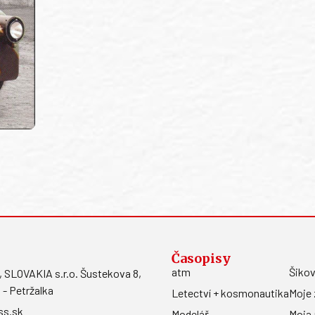
Časopisy
atm
Šikov
LOVAKIA s.r.o. Šustekova 8,
 - Petržalka
Letectví + kosmonautika
Moje 
ss.sk
Modelář
Moja 