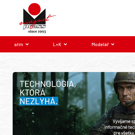
atm
L+K
Modelář