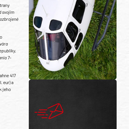
trany
d svojim
 ozbrojené
ho
tvára
epubliky,
nia 7-
iahne 417
. eur) a
k jeho