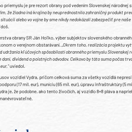
 priemyslu je pre rezort obrany pod vedením Slovenskej národnej s
m, že žiadna iná krajina by neuprednostnila zahraničný produkt pre
j situácii alebo vo vojne by sme nikdy nedokázali zabezpečiť pre naše
jdoš.
sterstva obrany SR Ján Hoľko, výber subjektov slovenského obranné
zákonom o verejnom obstarávaní.
„Okrem toho, realizácia projektu vy
d udržania kľúčových spôsobilostí obranného priemyslu Slovenskej r
daní, dividend a poistných odvodov. Celkovo by táto suma počas trva
eur,”
uviedol.
kusov vozidiel Vydra, pričom celková suma za všetky vozidlá nepres
poru (17 mil. eur), muníciu (65 mil. eur), úpravu infraštruktúry (5 mil
a je, že podobne, ako tento živočích, aj vozidlo 8×8 pláva a naprie
o manévrovateľné.