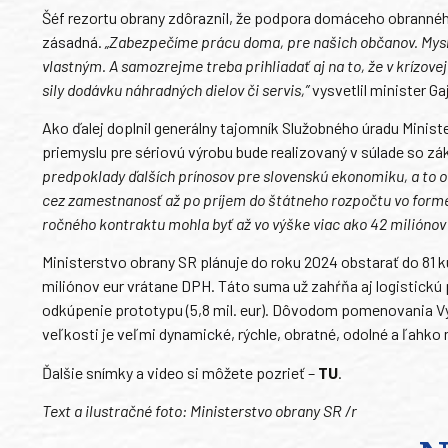
Šéf rezortu obrany zdôraznil, že podpora domáceho obranného
zásadná.
„Zabezpečíme prácu doma, pre našich občanov. Myslí
vlastným. A samozrejme treba prihliadať aj na to, že v krízove
sily dodávku náhradných dielov či servis,”
vysvetlil minister Ga
Ako ďalej doplnil generálny tajomník Služobného úradu Mini
priemyslu pre sériovú výrobu bude realizovaný v súlade so 
predpoklady ďalších prínosov pre slovenskú ekonomiku, a to o
cez zamestnanosť až po príjem do štátneho rozpočtu vo forme 
ročného kontraktu mohla byť až vo výške viac ako 42 miliónov 
Ministerstvo obrany SR plánuje do roku 2024 obstarať do 81 
miliónov eur vrátane DPH. Táto suma už zahŕňa aj logistickú pod
odkúpenie prototypu (5,8 mil. eur). Dôvodom pomenovania Vydr
veľkosti je veľmi dynamické, rýchle, obratné, odolné a ľahk
Ďalšie snímky a video si môžete pozrieť –
TU
.
Text a ilustračné foto: Ministerstvo obrany SR /r