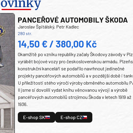
ovinky
PANCEŘOVÉ AUTOMOBILY ŠKODA
Jaroslav Špitálský, Petr Kadlec
280 str.
14,50 € / 380,00 Kč
Okamžitě po vzniku republiky začaly Škodovy závody v Plz
vyrábět bojové vozy pro československou armádu. Plzeň
konstrukční kanceláři se podařilo navrhnout jedinečné
projekty pancéřových automobilů a v pozdější době i tank
U příležitosti stého výročí výroby obrněného automobilu P
II jsme si dovolili vydat knihu věnovanou vývoji a výrobě
pancéřových automobilů strojírnou Škoda v letech 1919 až
1936.
E-shop SK
E-shop CZ