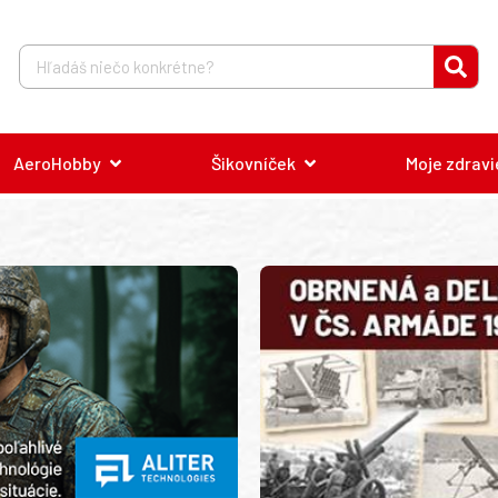
AeroHobby
Šikovníček
Moje zdravi