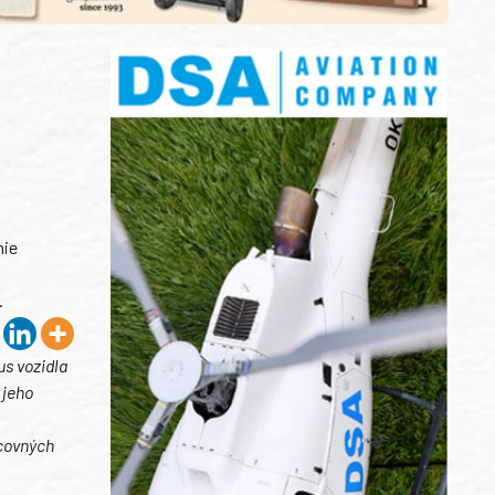
nie
.
us vozidla
 jeho
acovných