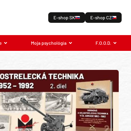
E-shop SK
E-shop CZ
e
Moja psychológia
F.O.O.D.