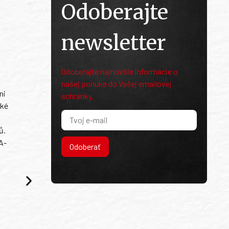
Odoberajte
newsletter
Odoberajte najnovšie informácie o
našej ponuke do Vašej emailovej
ni
schránky.
ské
ů.
A-
Odoberať