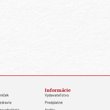
Informácie
níček
Vydavateľstvo
zdravie
Predplatné
psychológia
Archív