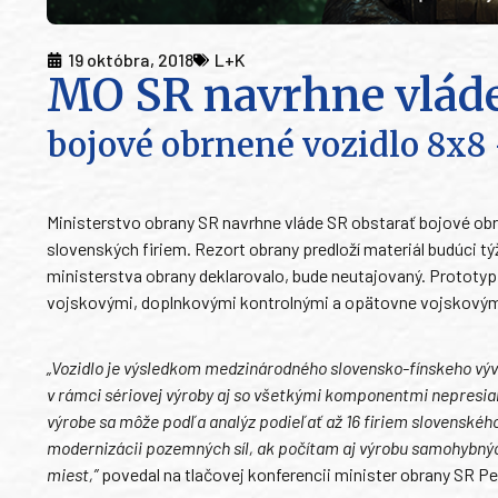
19 októbra, 2018
L+K
MO SR navrhne vláde
bojové obrnené vozidlo 8x8 
Ministerstvo obrany SR navrhne vláde SR obstarať bojové obrn
slovenských firiem. Rezort obrany predloží materiál budúci
ministerstva obrany deklarovalo, bude neutajovaný. Prototyp
vojskovými, doplnkovými kontrolnými a opätovne vojskovými
„Vozidlo je výsledkom medzinárodného slovensko-fínskeho vývo
v rámci sériovej výroby aj so všetkými komponentmi nepresiahn
výrobe sa môže podľa analýz podieľať až 16 firiem slovenskéh
modernizácii pozemných síl, ak počítam aj výrobu samohybný
miest,”
povedal na tlačovej konferencii minister obrany SR Pe