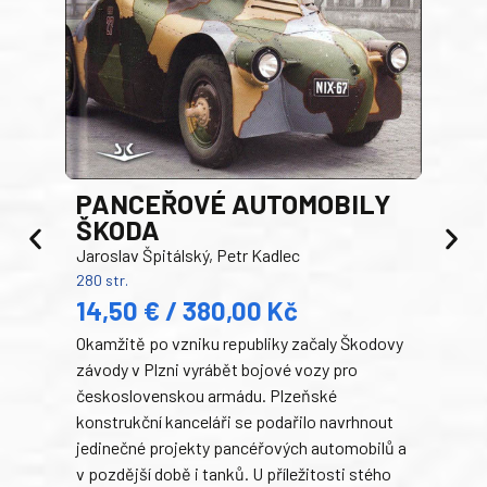
PANCEŘOVÉ AUTOMOBILY
ŠKODA
TA
Jaroslav Špitálský, Petr Kadlec
Ben
280 str.
352 s
14,50 € / 380,00 Kč
22
Okamžitě po vzniku republiky začaly Škodovy
Tank
závody v Plzni vyrábět bojové vozy pro
býva
československou armádu. Plzeňské
Rusk
konstrukční kanceláři se podařilo navrhnout
armá
jedinečné projekty pancéřových automobilů a
stře
v pozdější době i tanků. U příležitosti stého
při 