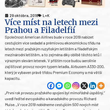
29 októbra, 2018
L+K
Více míst na letech mezi
Prahou a Filadelfií
Společnost American Airlines bude v roce 2019 nabízet
cestujícím více sedadel a prémiovou ekonomickou třídu na
letech mezi pražským ruzyňským letištěm a filadelfským
mezinárodní letištěm, a to zejména díky oblibě těchto letů i
výrazným slevám letenek. V příštím roce budou aerolinie
zajišťovat provoz novým typem letadla, Airbusem A330-200,
který je vybaven právě třídou Premium Economy a má větší
kapacitu.
„První rok provozu pražského spojení byl mimořádně úspěšný,“
uvedl ředitel evropského a kanadského provozu Richard
Muise.
„V roce 2019 nabídneme cestujícím 500 nových míst