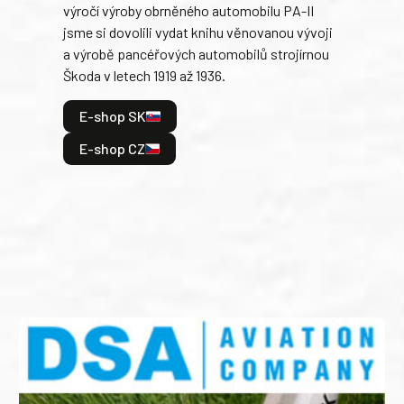
výročí výroby obrněného automobilu PA-II
blíz
jsme si dovolili vydat knihu věnovanou vývoji
tank
a výrobě pancéřových automobilů strojírnou
v lé
Škoda v letech 1919 až 1936.
tak 
hrdi
E-shop SK
je: 
odeh
E-shop CZ
bitv
E
E