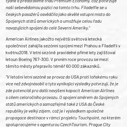
týdně a představíme třídu Premium Economy, což potvrzuje
naši sebevědomou pozici na tomto trhu. Filadelfie se u
českých pasažérů osvědčila jako skvělé vstupní místo do
Spojených států amerických a umožňuje celou řadu
navazujících spojení do celé Severní Ameriky.“
American Airlines jakožto největší světová letecká
společnost zahájila sezónní spojení mezi Prahou a Filadelfií v
květnu2018. V letní sezóně pravidelné přímé lety zajišťoval
letoun Boeing 767-300. V prvním roce provozu se mezi
těmito městy přepravilo téměř 60 000 zákazníků.
“V letošní letní sezóně se provoz do USA proti loňskému roku
více než zdvojnásobil a tyto vynikající výsledky potvrzují, že je
zde potenciál pro další navýšení kapacit American Airlines
s cílem celoročního provozu. O spojení směrem do Spojených
států amerických a samozřejmě také z USA do České
republiky je velký zájem, což je i výsledkem společné
propagace destinace v rámci projektu Touchpoint, na kterém
spolupracujeme s agenturou CzechTourism, Prague City