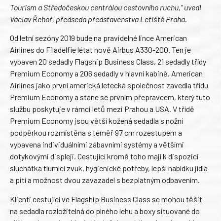
Tourism a Středočeskou centrálou cestovního ruchu,“ uvedl
Václav Řehoř, předseda představenstva Letiště Praha.
Od letní sezóny 2019 bude na pravidelné lince American
Airlines do Filadelfie létat nově Airbus A330-200. Ten je
vybaven 20 sedadly Flagship Business Class, 21 sedadly třídy
Premium Economy a 206 sedadly v hlavní kabině. American
Airlines jako první americká letecká společnost zavedla třídu
Premium Economy a stane se prvním přepravcem, který tuto
službu poskytuje v rámci letů mezi Prahou a USA. V třídě
Premium Economy jsou větší kožená sedadla s nožní
podpěrkou rozmístěna s téměř 97 cm rozestupem a
vybavena individuálními zábavními systémy a většími
dotykovými displeji. Cestující kromě toho mají k dispozici
sluchátka tlumící zvuk, hygienické potřeby, lepší nabídku jídla
a pití a možnost dvou zavazadel s bezplatným odbavením.
Klienti cestující ve Flagship Business Class se mohou těšit
na sedadla rozložitelná do plného lehu a boxy situované do