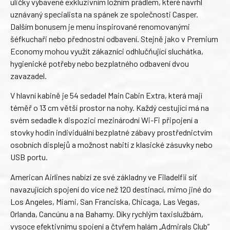
uličky vybavené exkluzivním ložním prádlem, které navrhl
uznávaný specialista na spánek ze společnosti Casper.
Dalším bonusem je menu inspirované renomovanými
šéfkuchaři nebo přednostní odbavení. Stejně jako v Premium
Economy mohou využít zákazníci odhlučňující sluchátka,
hygienické potřeby nebo bezplatného odbavení dvou
zavazadel.
V hlavní kabině je 54 sedadel Main Cabin Extra, která mají
téměř o 13 cm větší prostor na nohy. Každý cestující má na
svém sedadle k dispozici mezinárodní Wi-Fi připojení a
stovky hodin individuální bezplatné zábavy prostřednictvím
osobních displejů a možnost nabití z klasické zásuvky nebo
USB portu.
American Airlines nabízí ze své základny ve Filadelfii síť
navazujících spojení do více než 120 destinací, mimo jiné do
Los Angeles, Miami, San Franciska, Chicaga, Las Vegas,
Orlanda, Cancúnu a na Bahamy. Díky rychlým taxislužbám,
vysoce efektivnímu spojení a čtyřem halám „Admirals Club“