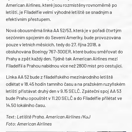
American Airlines, které jsou rozmístěny rovnoměrně po
letišti, je Filadelfie velmi výhodné letiště se snadným a
efektivním přestupem.
Nová obousměrná linka AA 52/53, která je v pořadí čtvrtým
sezónním spojením do Severní Ameriky, bude provozována
pouze v letních měsících, tedy do 27. října 2018, a
obsluhována Boeingy 767-300ER, které budou směřovat do
Prahy a zpět každý den. Týdně tak American Airlines mezi
Filadelfií a Prahou nabídnou více než 2800 míst pro cestující.
Linka AA 52 bude z filadelfského mezinárodního letiště
odlétat v 18.45 hodin tamního času a na pražském ruzyňském
letišti přistávat druhý den v 9.15 SELČ. Zpáteční spoj AA 53
bude Prahu opouštět v 11.20 SELČ a do Filadelfie přilétat ve
14.50 lokálního času.
Text: Letiště Praha, American Airlines /KuJ
Foto: American Airlines