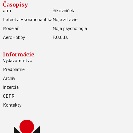
Časopisy
atm
Šikovníček
Letectví + kosmonautika
Moje zdravie
Modelář
Moja psychológia
AeroHobby
F.O.O.D.
Informácie
Vydavateľstvo
Predplatné
Archív
Inzercia
GDPR
Kontakty