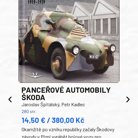
PANCEŘOVÉ AUTOMOBILY
ŠKODA
TA
Jaroslav Špitálský, Petr Kadlec
Ben
280 str.
352 s
14,50 € / 380,00 Kč
22
Okamžitě po vzniku republiky začaly Škodovy
Tank
závody v Plzni vyrábět bojové vozy pro
býva