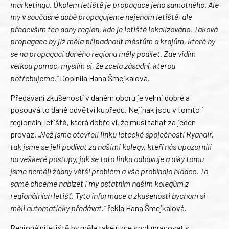
marketingu. Úkolem letiště je propagace jeho samotného. Ale
my v současné době propagujeme nejenom letiště, ale
především ten daný region, kde je letiště lokalizováno. Taková
propagace by již měla připadnout městům a krajům, které by
se na propagaci daného regionu měly podílet. Zde vidím
velkou pomoc, myslím si, že zcela zásadní, kterou
potřebujeme.“
Doplnila Hana Šmejkalová.
Předávání zkušeností v daném oboru je velmi dobré a
posouvá to dané odvětví kupředu. Nejinak jsou v tomto i
regionální letiště, která dobře ví, že musí tahat za jeden
provaz.
„Než jsme otevřeli linku letecké společnosti Ryanair,
tak jsme se jeli podívat za našimi kolegy, kteří nás upozornili
na veškeré postupy, jak se tato linka odbavuje a díky tomu
jsme neměli žádný větší problém a vše probíhalo hladce. To
samé chceme nabízet i my ostatním našim kolegům z
regionálních letišť. Tyto informace a zkušenosti bychom si
měli automaticky předávat.“
řekla Hana Šmejkalová.
Regionální letiště by měla také úzce spolupracovat s