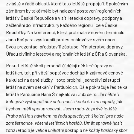
zvláště v řadě oblastí, které tato letiště propojují. Společným
záměrem by také mělo být nalezení postavení regionálních
letišť v České Republice a v síti letecké dopravy, podpory a
začlenění do infrastruktury každého regionu i celé České
Republiky. Na konferenci, která probíhala v novém terminálu
Jana Kašpara, vystoupili profesionálové ve svém oboru.
Svou prezentaci představili zástupci Ministerstva dopravy,
Úřadu civilního letectví a regionálních letišť z ČR a Slovenska.
Pokud letiště školí personál či dělají některé úpravy na
letištích, tak při větší poptávce dochází k zajímavé cenové
kalkulaci na dané služby. I toto probírali jednotliví zástupci
letišť na svém setkání v Pardubicích. Dále pokračuje ředitelka
letiště Pardubice Hana Šmejkalová:
„Líbí se mi, že někteří
kolegové vystoupili na konferenci s konkrétními nápady, jak
bychom měli spolupracovat. Jsem ráda, že právě letiště
Praha přišlo s návrhem na řadu společných školení pro naše
zaměstnance, včetně letištních hasičů. Umět správně hasit
totiž letadlo je velice unikátní postup a ne každý hasičský sbor