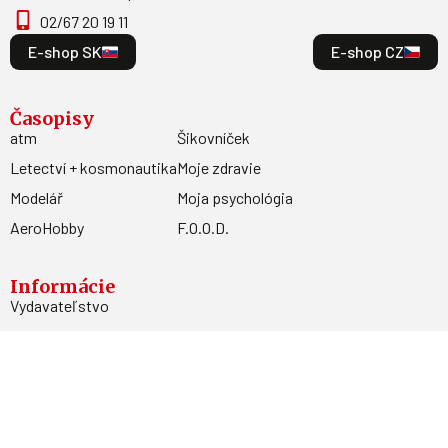
02/67 20 19 11
E-shop SK
E-shop CZ
Časopisy
atm
Šikovníček
Letectví + kosmonautika
Moje zdravie
Modelář
Moja psychológia
AeroHobby
F.O.O.D.
Informácie
Vydavateľstvo
Predplatné
Archív
Inzercia
GDPR