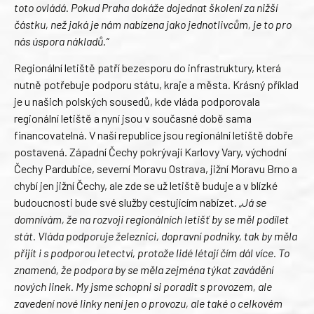
toto ovládá. Pokud Praha dokáže dojednat školení za nižší
částku, než jaká je nám nabízena jako jednotlivcům, je to pro
nás úspora nákladů.“
Regionální letiště patří bezesporu do infrastruktury, která
nutně potřebuje podporu státu, kraje a města. Krásný příklad
je u našich polských sousedů, kde vláda podporovala
regionální letiště a nyní jsou v současné době sama
financovatelná. V naší republice jsou regionální letiště dobře
postavená. Západní Čechy pokrývají Karlovy Vary, východní
Čechy Pardubice, severní Moravu Ostrava, jižní Moravu Brno a
chybí jen jižní Čechy, ale zde se už letiště buduje a v blízké
budoucnosti bude své služby cestujícím nabízet.
„Já se
domnívám, že na rozvoji regionálních letišť by se měl podílet
stát. Vláda podporuje železnici, dopravní podniky, tak by měla
přijít i s podporou letectví, protože lidé létají čím dál více. To
znamená, že podpora by se měla zejména týkat zavádění
nových linek. My jsme schopni si poradit s provozem, ale
zavedení nové linky není jen o provozu, ale také o celkovém