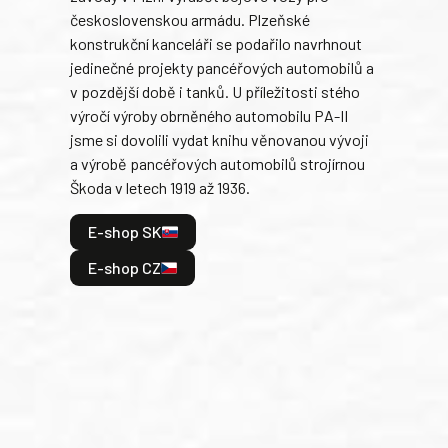
československou armádu. Plzeňské
Rusk
konstrukční kanceláři se podařilo navrhnout
armá
jedinečné projekty pancéřových automobilů a
stře
v pozdější době i tanků. U příležitosti stého
při 
výročí výroby obrněného automobilu PA-II
blíz
jsme si dovolili vydat knihu věnovanou vývoji
tank
a výrobě pancéřových automobilů strojírnou
v lé
Škoda v letech 1919 až 1936.
tak 
hrdi
E-shop SK
je: 
odeh
E-shop CZ
bitv
E
E