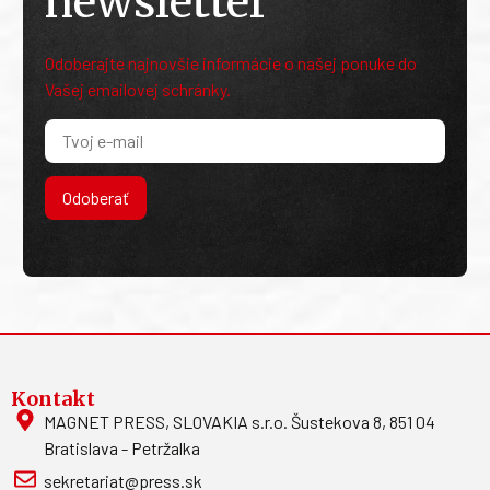
newsletter
Odoberajte najnovšie informácie o našej ponuke do
Vašej emailovej schránky.
Odoberať
Kontakt
MAGNET PRESS, SLOVAKIA s.r.o. Šustekova 8, 851 04
Bratislava - Petržalka
sekretariat@press.sk