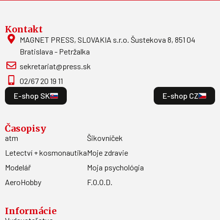
Kontakt
MAGNET PRESS, SLOVAKIA s.r.o. Šustekova 8, 851 04
Bratislava - Petržalka
sekretariat@press.sk
02/67 20 19 11
E-shop SK
E-shop CZ
Časopisy
atm
Šikovníček
Letectví + kosmonautika
Moje zdravie
Modelář
Moja psychológia
AeroHobby
F.O.O.D.
Informácie