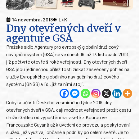
14 novembra, 2018
L+K
Dny otevřených dveří v
agentuře GSA
Pražské sídlo Agentury pro evropský globální družicový
navigační systém (GSA) se ve dnech 16. až 17. listopadu 2018
již počtvrté otevře široké veřejnosti. Dny otevřených dveří
GSA jsou jedinečnou příležitostí získat zasvěcený pohled na
služby Evropského globálního navigačního družicového
systému (GNSS) a lidi, již za nimi stojí.
Coby součástí Českého vesmírného týdne 2018, dny
otevřených dveří v GSA, dají možnost veřejnosti prožít cestu
družic Galileo od vypuštění na raketě z Kourou ve
Francouzské Guyaně až k uvedení do provozu a poskytování
služeb, jež využívají občané a podniky po celém světě. Je to