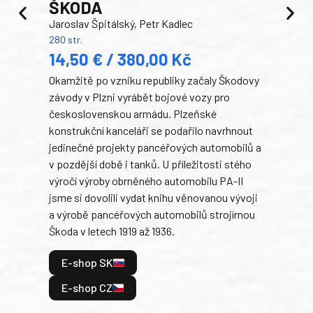
ŠKODA
TA
Jaroslav Špitálský, Petr Kadlec
Ben
280 str.
352 s
14,50 € / 380,00 Kč
22
Okamžitě po vzniku republiky začaly Škodovy
Tank
závody v Plzni vyrábět bojové vozy pro
býva
československou armádu. Plzeňské
Rusk
konstrukční kanceláři se podařilo navrhnout
armá
jedinečné projekty pancéřových automobilů a
stře
v pozdější době i tanků. U příležitosti stého
při 
výročí výroby obrněného automobilu PA-II
blíz
jsme si dovolili vydat knihu věnovanou vývoji
tank
a výrobě pancéřových automobilů strojírnou
v lé
Škoda v letech 1919 až 1936.
tak 
hrdi
E-shop SK
je: 
odeh
E-shop CZ
bitv