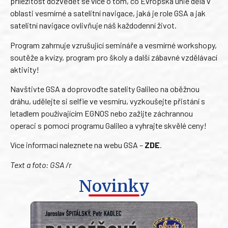
příležitost dozvědět se více o tom, co Evropská unie dělá v
oblasti vesmírné a satelitní navigace, jaká je role GSA a jak
satelitní navigace ovlivňuje náš každodenní život.
Program zahrnuje vzrušující semináře a vesmírné workshopy,
soutěže a kvízy, program pro školy a další zábavné vzdělávací
aktivity!
Navštivte GSA a doprovoďte satelity Galileo na oběžnou
dráhu, udělejte si selfie ve vesmíru, vyzkoušejte přistání s
letadlem používajícím EGNOS nebo zažijte záchrannou
operaci s pomocí programu Galileo a vyhrajte skvělé ceny!
Více informací naleznete na webu GSA –
ZDE
.
Text a foto: GSA /r
Novinky