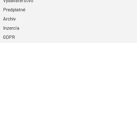
Vydavateľstvo
Predplatné
Archív
Inzercia
GDPR
Kontakty
Facebook
Magnetpress.online
© 2023 Všetky práva vyhradené. Dizajn a
programovanie: