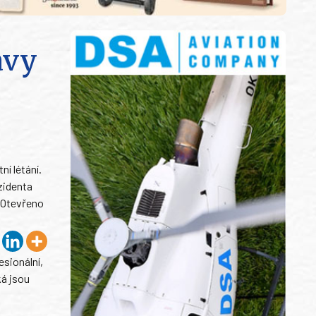
avy
í létání.
zidenta
. Otevřeno
esionální,
ká jsou