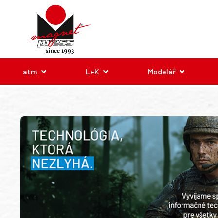
atm
L+K
Modelář