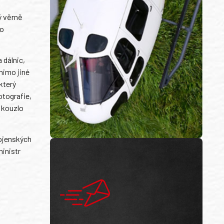
ý věrně
ho
 dálnic,
mimo jiné
který
otografie,
i kouzlo
vojenských
ministr