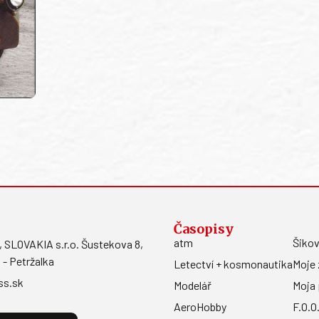
Časopisy
atm
Šikov
LOVAKIA s.r.o. Šustekova 8,
 - Petržalka
Letectví + kosmonautika
Moje 
ss.sk
Modelář
Moja 
AeroHobby
F.O.O