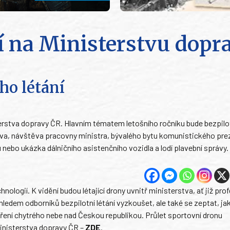
í na Ministerstvu dopr
ho létání
rstva dopravy ČR. Hlavním tématem letošního ročníku bude bezpilotn
va, návštěva pracovny ministra, bývalého bytu komunistického pre
ebo ukázka dálničního asistenčního vozidla a lodí plavební správy
nologií. K vidění budou létající drony uvnitř ministerstva, ať již prof
edem odborníků bezpilotní létání vyzkoušet, ale také se zeptat, ja
ření chytrého nebe nad Českou republikou. Průlet sportovní dronu
inisterstva dopravy ČR –
ZDE
.