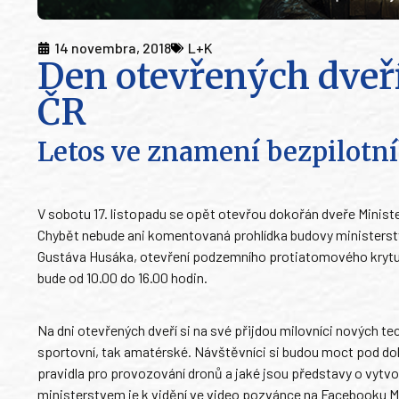
14 novembra, 2018
L+K
Den otevřených dveř
ČR
Letos ve znamení bezpilotní
V sobotu 17. listopadu se opět otevřou dokořán dveře Ministe
Chybět nebude ani komentovaná prohlídka budovy ministerst
Gustáva Husáka, otevření podzemního protiatomového krytu n
bude od 10.00 do 16.00 hodin.
Na dni otevřených dveří si na své přijdou milovníci nových tech
sportovní, tak amatérské. Návštěvníci si budou moct pod dohl
pravidla pro provozování dronů a jaké jsou představy o vytvo
ministerstvem je k vidění ve video pozvánce na Facebooku M