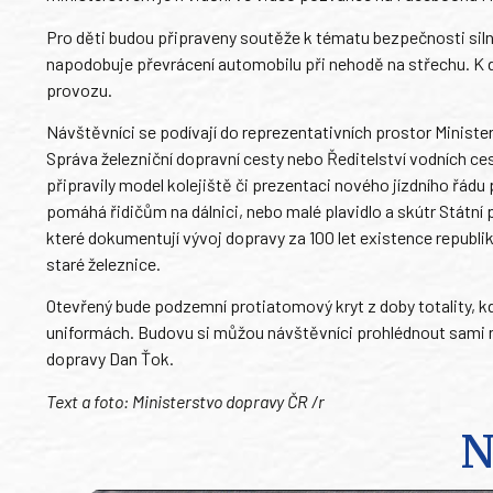
Pro děti budou připraveny soutěže k tématu bezpečnosti sil
napodobuje převrácení automobilu při nehodě na střechu. K dis
provozu.
Návštěvníci se podívají do reprezentativních prostor Ministers
Správa železniční dopravní cesty nebo Ředitelství vodních ce
připravily model kolejiště či prezentaci nového jízdního řádu 
pomáhá řidičům na dálnici, nebo malé plavidlo a skútr Státní
které dokumentují vývoj dopravy za 100 let existence republik
staré železnice.
Otevřený bude podzemní protiatomový kryt z doby totality, 
uniformách. Budovu si můžou návštěvníci prohlédnout sami ne
dopravy Dan Ťok.
Text a foto: Ministerstvo dopravy ČR /r
N