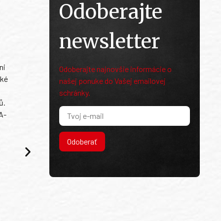
Odoberajte
newsletter
ni
Odoberajte najnovšie informácie o
ské
našej ponuke do Vašej emailovej
schránky.
ů.
A-
Odoberať