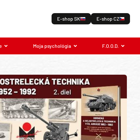
E-shop SK
E-shop CZ
e
Moja psychológia
F.O.O.D.