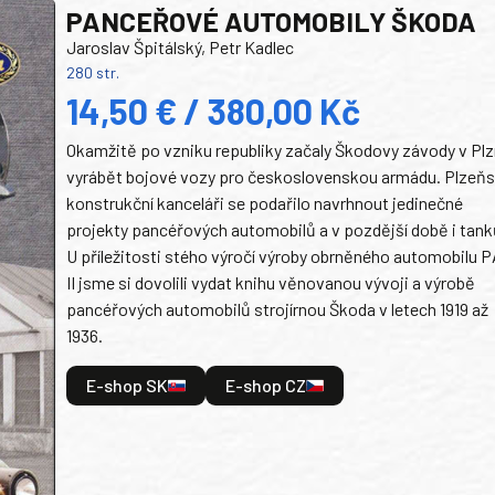
PANCEŘOVÉ AUTOMOBILY ŠKODA
Jaroslav Špitálský, Petr Kadlec
280 str.
14,50 € / 380,00 Kč
Okamžitě po vzniku republiky začaly Škodovy závody v Plz
vyrábět bojové vozy pro československou armádu. Plzeň
konstrukční kanceláři se podařilo navrhnout jedinečné
projekty pancéřových automobilů a v pozdější době i tank
U příležitosti stého výročí výroby obrněného automobilu P
II jsme si dovolili vydat knihu věnovanou vývoji a výrobě
pancéřových automobilů strojírnou Škoda v letech 1919 až
1936.
E-shop SK
E-shop CZ