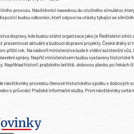
ničního provozu. Návštěvníci nasednou do otočného simulátor, kter
pozici budou odborníci, kteří odpoví na otázky týkající se silniční
tva dopravy, kde budou státní organizace jako je Ředitelství silnic a
st prezentovat aktuální a budoucí dopravní projekty. České dráhy si 
pro příští rok. Na nádvoří ministerstva bude k vidění asistenční vůz, 
 plavební správy. Napříč ministerstvem budou vystaveny historické f
y. Například historii pražského letiště, dobovou plavbu po řekách č
kde návštěvníky provedou členové historického spolku v dobových 
bo s průvodci Pražské informační služby. První návštěvníky uvítá 
ovinky