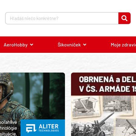
AeroHobby
Šikovníček
Moje zdravi