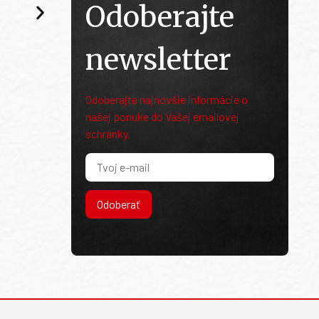
Odoberajte
newsletter
Odoberajte najnovšie informácie o
našej ponuke do Vašej emailovej
schránky.
Odoberať