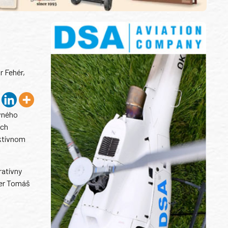
r Fehér,
vného
och
ektívnom
ratívny
ter Tomáš