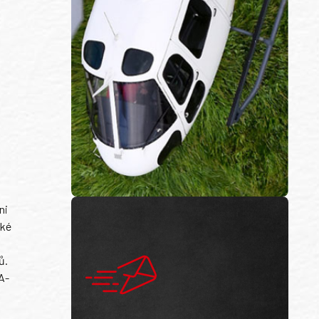
ni
ské
ů.
A-