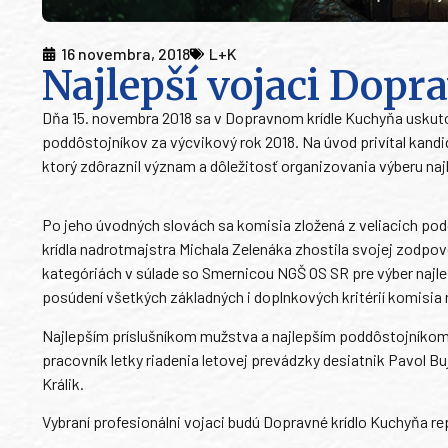
16 novembra, 2018
L+K
Najlepší vojaci Dop
Dňa 15. novembra 2018 sa v Dopravnom krídle Kuchyňa uskuto
poddôstojníkov za výcvikový rok 2018. Na úvod privítal kandi
ktorý zdôraznil význam a dôležitosť organizovania výberu naj
Po jeho úvodných slovách sa komisia zložená z veliacich po
krídla nadrotmajstra Michala Zelenáka zhostila svojej zodpov
kategóriách v súlade so Smernicou NGŠ OS SR pre výber najl
posúdení všetkých základných i doplnkových kritérií komisia 
Najlepším príslušníkom mužstva a najlepším poddôstojníkom 
pracovník letky riadenia letovej prevádzky desiatnik Pavol B
Králik.
Vybraní profesionálni vojaci budú Dopravné krídlo Kuchyňa r