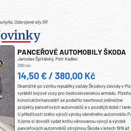
uchyňa, Ozbrojené sily SR
ovinky
PANCEŘOVÉ AUTOMOBILY ŠKODA
Jaroslav Špitálský, Petr Kadlec
280 str.
14,50 € / 380,00 Kč
Okamžitě po vzniku republiky začaly Škodovy závody v Plz
vyrábět bojové vozy pro československou armádu. Plzeň
konstrukční kanceláři se podařilo navrhnout jedinečné
projekty pancéřových automobilů a v pozdější době i tank
U příležitosti stého výročí výroby obrněného automobilu P
II jsme si dovolili vydat knihu věnovanou vývoji a výrobě
pancéřových automobilů strojírnou Škoda v letech 1919 až