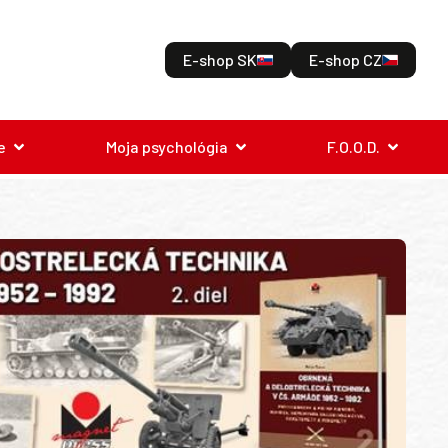
E-shop SK
E-shop CZ
e
Moja psychológia
F.O.O.D.