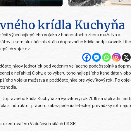
ravného krídla Kuchyňa
čnil výber najlepšieho vojaka z hodnostného zboru mužstva a
dátov a komisiu náčelník štábu dopravného krídla podplukovník Tibo
lepších vojakov.
ddôstojníkov jednotiek pod vedením veliaceho poddôstojníka dopra
ednej a neľahkej úlohy, a to výberu toho najlepšieho kandidáta v ob
epšieho vojaka mužstva a poddôstojníka pre výcvikový rok. Po obj
rozhodla.
Dopravného krídla Kuchyňa za výcvikový rok 2018 sa stali administ
ujala a inštruktor práporu zabezpečenia leteckej prevádzky rotmajs
eprezentovať vo Vzdušných silách OS SR