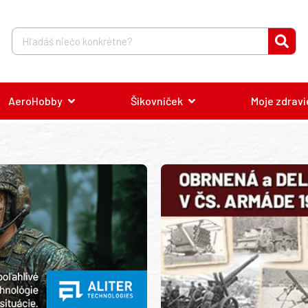
AeroHobby
Šikovníček
Moje zdravi