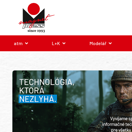
atm
L+K
Modelář