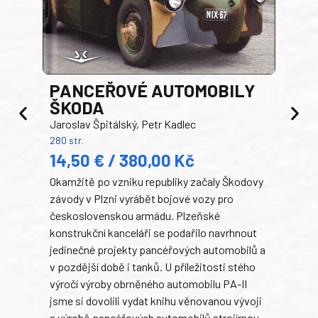
PANCEŘOVÉ AUTOMOBILY
ŠKODA
TA
Jaroslav Špitálský, Petr Kadlec
Ben
280 str.
352 s
14,50 € / 380,00 Kč
22
Okamžitě po vzniku republiky začaly Škodovy
Tank
závody v Plzni vyrábět bojové vozy pro
býva
československou armádu. Plzeňské
Rusk
konstrukční kanceláři se podařilo navrhnout
armá
jedinečné projekty pancéřových automobilů a
stře
v pozdější době i tanků. U příležitosti stého
při 
výročí výroby obrněného automobilu PA-II
blíz
jsme si dovolili vydat knihu věnovanou vývoji
tank
a výrobě pancéřových automobilů strojírnou