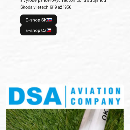
v lé
Škoda v letech 1919 až 1936.
tak 
hrdi
E-shop SK
je: 
odeh
E-shop CZ
bitv
E
E