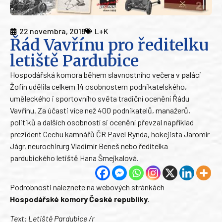
22 novembra, 2018
L+K
Řád Vavřínu pro ředitelku
letiště Pardubice
Hospodářská komora během slavnostního večera v paláci
Žofín udělila celkem 14 osobnostem podnikatelského,
uměleckého i sportovního světa tradiční ocenění Řádu
Vavřínu. Za účasti více než 400 podnikatelů, manažerů,
politiků a dalších osobností si ocenění převzal například
prezident Cechu kamnářů ČR Pavel Rynda, hokejista Jaromír
Jágr, neurochirurg Vladimír Beneš nebo ředitelka
pardubického letiště Hana Šmejkalová.
Podrobnosti naleznete na webových stránkách
Hospodářské komory České republiky
.
Text: Letiště Pardubice /r