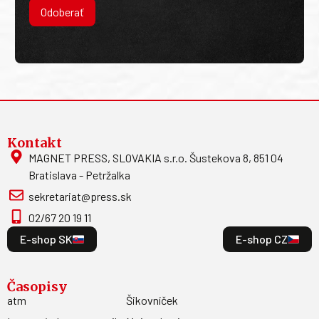
Odoberať
Kontakt
MAGNET PRESS, SLOVAKIA s.r.o. Šustekova 8, 851 04
Bratislava - Petržalka
sekretariat@press.sk
02/67 20 19 11
E-shop SK
E-shop CZ
Časopisy
atm
Šikovníček