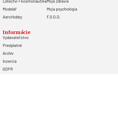
Letectví + kosmonautika
Moje zdravie
Modelář
Moja psychológia
AeroHobby
F.O.O.D.
Informácie
Vydavateľstvo
Predplatné
Archív
Inzercia
GDPR
Kontakty