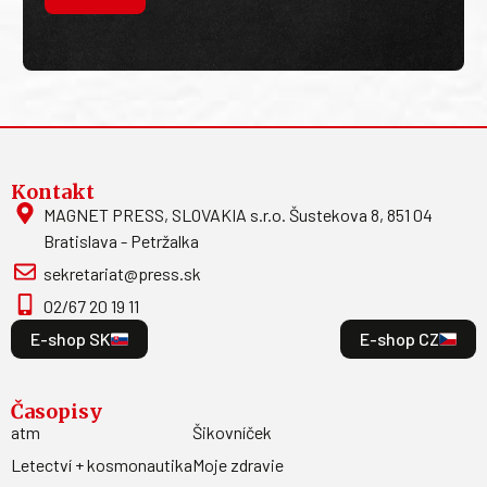
Kontakt
MAGNET PRESS, SLOVAKIA s.r.o. Šustekova 8, 851 04
Bratislava - Petržalka
sekretariat@press.sk
02/67 20 19 11
E-shop SK
E-shop CZ
Časopisy
atm
Šikovníček
Letectví + kosmonautika
Moje zdravie