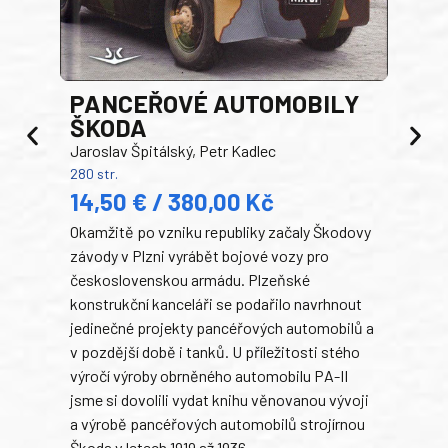
PANCEŘOVÉ AUTOMOBILY
ŠKODA
TA
Jaroslav Špitálský, Petr Kadlec
Ben
280 str.
352 s
14,50 € / 380,00 Kč
22
Okamžitě po vzniku republiky začaly Škodovy
Tank
závody v Plzni vyrábět bojové vozy pro
býva
československou armádu. Plzeňské
Rusk
konstrukční kanceláři se podařilo navrhnout
armá
jedinečné projekty pancéřových automobilů a
stře
v pozdější době i tanků. U příležitosti stého
při 
výročí výroby obrněného automobilu PA-II
blíz
jsme si dovolili vydat knihu věnovanou vývoji
tank
a výrobě pancéřových automobilů strojírnou
v lé
Škoda v letech 1919 až 1936.