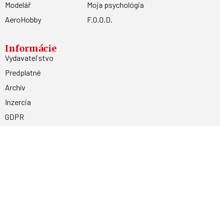
Modelář
Moja psychológia
AeroHobby
F.O.O.D.
Informácie
Vydavateľstvo
Predplatné
Archív
Inzercia
GDPR
Kontakty
Facebook