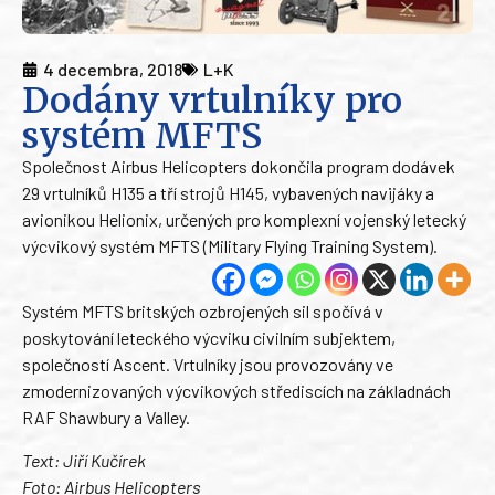
4 decembra, 2018
L+K
Dodány vrtulníky pro
systém MFTS
Společnost Airbus Helicopters dokončila program dodávek
29 vrtulníků H135 a tří strojů H145, vybavených navijáky a
avionikou Helionix, určených pro komplexní vojenský letecký
výcvikový systém MFTS (Military Flying Training System).
Systém MFTS britských ozbrojených sil spočívá v
poskytování leteckého výcviku civilním subjektem,
společností Ascent. Vrtulníky jsou provozovány ve
zmodernizovaných výcvikových střediscích na základnách
RAF Shawbury a Valley.
Text: Jiří Kučírek
Foto: Airbus Helicopters