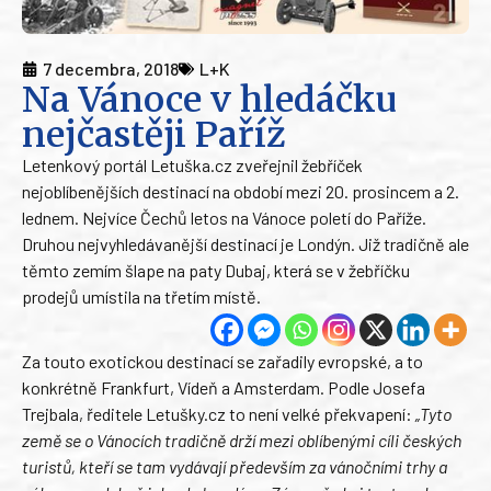
7 decembra, 2018
L+K
Na Vánoce v hledáčku
nejčastěji Paříž
Letenkový portál Letuška.cz zveřejnil žebříček
nejoblíbenějších destinací na období mezi 20. prosincem a 2.
lednem. Nejvíce Čechů letos na Vánoce poletí do Paříže.
Druhou nejvyhledávanější destinací je Londýn. Již tradičně ale
těmto zemím šlape na paty Dubaj, která se v žebříčku
prodejů umístila na třetím místě.
Za touto exotickou destinací se zařadily evropské, a to
konkrétně Frankfurt, Vídeň a Amsterdam. Podle Josefa
Trejbala, ředitele Letušky.cz to není velké překvapení:
„Tyto
země se o Vánocích tradičně drží mezi oblíbenými cíli českých
turistů, kteří se tam vydávají především za vánočními trhy a