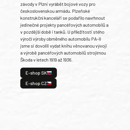
závody v Plzni vyrábět bojové vozy pro
býva
československou armádu. Plzeňské
Rusk
konstrukční kanceláři se podařilo navrhnout
armá
jedinečné projekty pancéřových automobilů a
stře
v pozdější době i tanků. U příležitosti stého
při 
výročí výroby obrněného automobilu PA-II
blíz
jsme si dovolili vydat knihu věnovanou vývoji
tank
a výrobě pancéřových automobilů strojírnou
v lé
Škoda v letech 1919 až 1936.
tak 
hrdi
E-shop SK
je: 
odeh
E-shop CZ
bitv
E
E