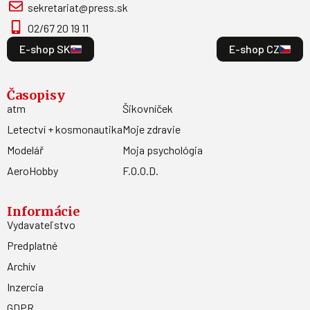
sekretariat@press.sk
02/67 20 19 11
E-shop SK
E-shop CZ
Časopisy
atm
Šikovníček
Letectví + kosmonautika
Moje zdravie
Modelář
Moja psychológia
AeroHobby
F.O.O.D.
Informácie
Vydavateľstvo
Predplatné
Archív
Inzercia
GDPR