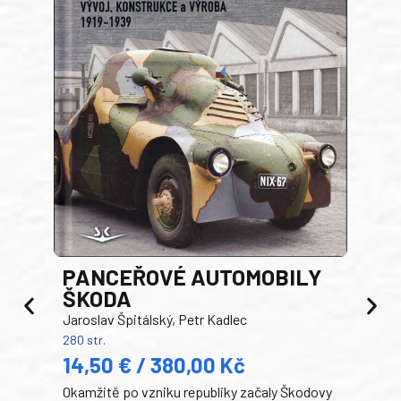
PANCEŘOVÉ AUTOMOBILY
ŠKODA
TA
Jaroslav Špitálský, Petr Kadlec
Ben
280 str.
352 s
14,50 € / 380,00 Kč
22
Okamžitě po vzniku republiky začaly Škodovy
Tank