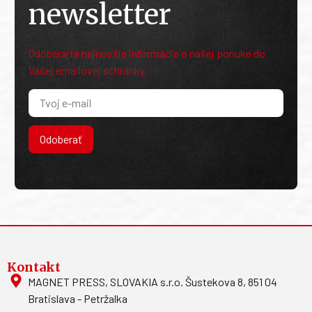
newsletter
Odoberajte najnovšie informácie o našej ponuke do
Vašej emailovej schránky.
Odoberať
Kontakt
MAGNET PRESS, SLOVAKIA s.r.o. Šustekova 8, 851 04
Bratislava - Petržalka