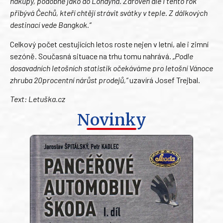
nákupy, podobně jako do Londýna. Zároveň ale i tento rok
přibývá Čechů, kteří chtějí strávit svátky v teple. Z dálkových
destinací vede Bangkok.“
Celkový počet cestujících letos roste nejen v letní, ale i zimní
sezóně. Současná situace na trhu tomu nahrává.
„Podle
dosavadních letošních statistik očekáváme pro letošní Vánoce
zhruba 20procentní nárůst prodejů,“
uzavírá Josef Trejbal.
Text: Letuška.cz
Novinky