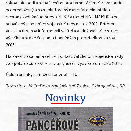
rokovanie podľa schváleného programu. V rámci zasadnutia
bol predložený a rozdiskutovaný materiál o plnení úloh
ochrany vzdušného priestoru SR v rámci NATINAMDS a bol
schválený plán práce vojenskej rady na rok 2019. Prítomní
velitelia útvarov informovali veliteľa vzdušných síl o stave
výcviku a stave čerpania finančných prostriedkov za rok
2018.
Na záver zasadania veliteľ poďakoval členom vojenskej rady
za spoluprácu a aktivitu v uplynulom výcvikovom roku 2018.
Ďalšie snímky si môžete pozrieť –
TU
.
Text a foto: Veliteľstvo vzdušných síl Zvolen, Ozbrojené sily SR
Novinky