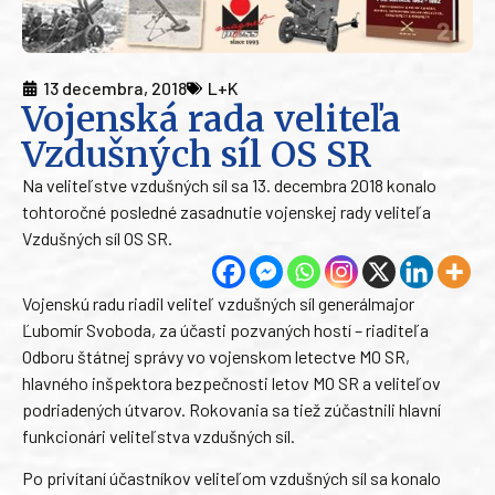
13 decembra, 2018
L+K
Vojenská rada veliteľa
Vzdušných síl OS SR
Na veliteľstve vzdušných síl sa 13. decembra 2018 konalo
tohtoročné posledné zasadnutie vojenskej rady veliteľa
Vzdušných síl OS SR.
Vojenskú radu riadil veliteľ vzdušných síl generálmajor
Ľubomír Svoboda, za účasti pozvaných hostí – riaditeľa
Odboru štátnej správy vo vojenskom letectve MO SR,
hlavného inšpektora bezpečnosti letov MO SR a veliteľov
podriadených útvarov. Rokovania sa tiež zúčastnili hlavní
funkcionári veliteľstva vzdušných síl.
Po privítaní účastníkov veliteľom vzdušných síl sa konalo