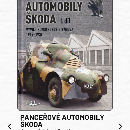
PANCEŘOVÉ AUTOMOBILY
ŠKODA
TA