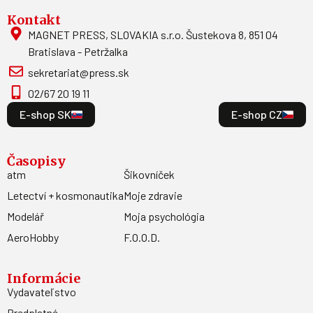
Kontakt
MAGNET PRESS, SLOVAKIA s.r.o. Šustekova 8, 851 04
Bratislava - Petržalka
sekretariat@press.sk
02/67 20 19 11
E-shop SK
E-shop CZ
Časopisy
atm
Šikovníček
Letectví + kosmonautika
Moje zdravie
Modelář
Moja psychológia
AeroHobby
F.O.O.D.
Informácie
Vydavateľstvo
Predplatné