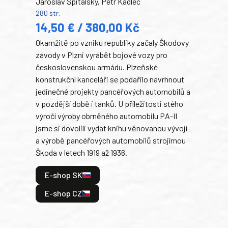
Jaroslav Špitálský, Petr Kadlec
Ben
280 str.
352 s
14,50 € / 380,00 Kč
22
Okamžitě po vzniku republiky začaly Škodovy
Tank
závody v Plzni vyrábět bojové vozy pro
býva
československou armádu. Plzeňské
Rusk
konstrukční kanceláři se podařilo navrhnout
armá
jedinečné projekty pancéřových automobilů a
stře
v pozdější době i tanků. U příležitosti stého
při 
výročí výroby obrněného automobilu PA-II
blíz
jsme si dovolili vydat knihu věnovanou vývoji
tank
a výrobě pancéřových automobilů strojírnou
v lé
Škoda v letech 1919 až 1936.
tak 
hrdi
E-shop SK
je: 
odeh
E-shop CZ
bitv
E