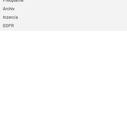
Archív
Inzercia
GDPR
Kontakty
Facebook
Magnetpress.online
© 2023 Všetky práva vyhradené. Dizajn a
programovanie: