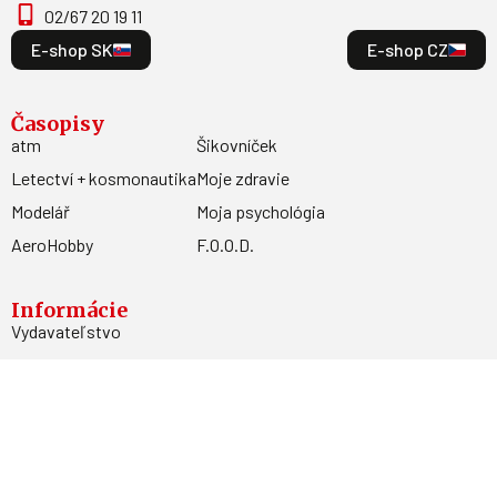
02/67 20 19 11
E-shop SK
E-shop CZ
Časopisy
atm
Šikovníček
Letectví + kosmonautika
Moje zdravie
Modelář
Moja psychológia
AeroHobby
F.O.O.D.
Informácie
Vydavateľstvo
Predplatné
Archív
Inzercia
GDPR