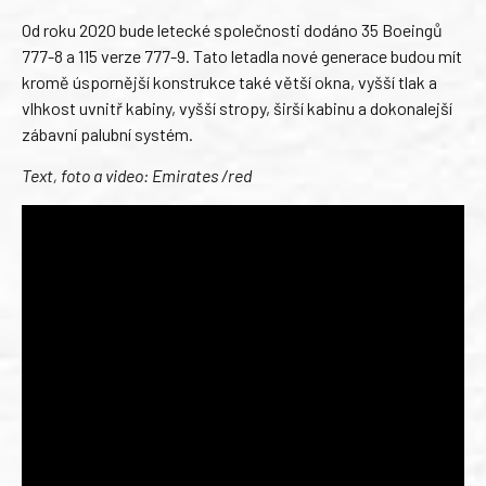
Od roku 2020 bude letecké společnosti dodáno 35 Boeingů
777-8 a 115 verze 777-9. Tato letadla nové generace budou mít
kromě úspornější konstrukce také větší okna, vyšší tlak a
vlhkost uvnitř kabiny, vyšší stropy, širší kabinu a dokonalejší
zábavní palubní systém.
Text, foto a video: Emirates /red