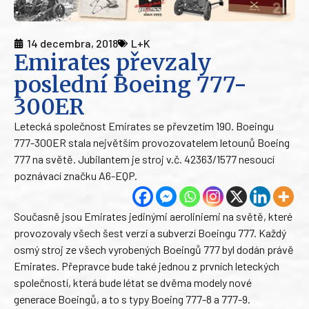
14 decembra, 2018
L+K
Emirates převzaly
poslední Boeing 777-
300ER
Letecká společnost Emirates se převzetím 190. Boeingu
777-300ER stala největším provozovatelem letounů Boeing
777 na světě. Jubilantem je stroj v.č. 42363/1577 nesoucí
poznávací značku A6-EQP.
Současně jsou Emirates jedinými aeroliniemi na světě, které
provozovaly všech šest verzí a subverzí Boeingu 777. Každý
osmý stroj ze všech vyrobených Boeingů 777 byl dodán právě
Emirates. Přepravce bude také jednou z prvních leteckých
společností, která bude létat se dvěma modely nové
generace Boeingů, a to s typy Boeing 777-8 a 777-9.