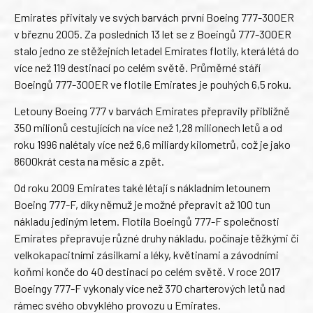
Emirates přivítaly ve svých barvách první Boeing 777-300ER
v březnu 2005. Za posledních 13 let se z Boeingů 777-300ER
stalo jedno ze stěžejních letadel Emirates flotily, která létá do
více než 119 destinací po celém světě. Průměrné stáří
Boeingů 777-300ER ve flotile Emirates je pouhých 6,5 roku.
Letouny Boeing 777 v barvách Emirates přepravily přibližně
350 milionů cestujících na více než 1,28 milionech letů a od
roku 1996 nalétaly více než 6,6 miliardy kilometrů, což je jako
8600krát cesta na měsíc a zpět.
Od roku 2009 Emirates také létají s nákladním letounem
Boeing 777-F, díky němuž je možné přepravit až 100 tun
nákladu jediným letem. Flotila Boeingů 777-F společnosti
Emirates přepravuje různé druhy nákladu, počínaje těžkými či
velkokapacitními zásilkami a léky, květinami a závodními
koňmi konče do 40 destinací po celém světě. V roce 2017
Boeingy 777-F vykonaly více než 370 charterových letů nad
rámec svého obvyklého provozu u Emirates.