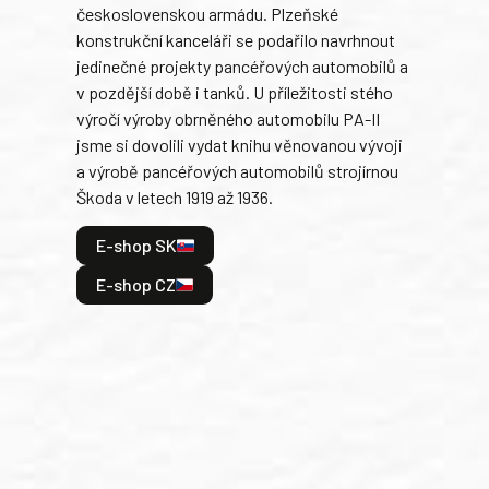
československou armádu. Plzeňské
Rusk
konstrukční kanceláři se podařilo navrhnout
armá
jedinečné projekty pancéřových automobilů a
stře
v pozdější době i tanků. U příležitosti stého
při 
výročí výroby obrněného automobilu PA-II
blíz
jsme si dovolili vydat knihu věnovanou vývoji
tank
a výrobě pancéřových automobilů strojírnou
v lé
Škoda v letech 1919 až 1936.
tak 
hrdi
E-shop SK
je: 
odeh
E-shop CZ
bitv
E
E