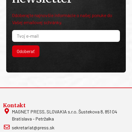
Odoberajte najnovšie informácie o našej ponuke do
Vašej emailovej schránky.
Odoberať
Kontakt
MAGNET PRESS, SLOVAKIA s.r.o. Šustekova 8, 851 04
Bratislava - Petržalka
sekretariat@press.sk