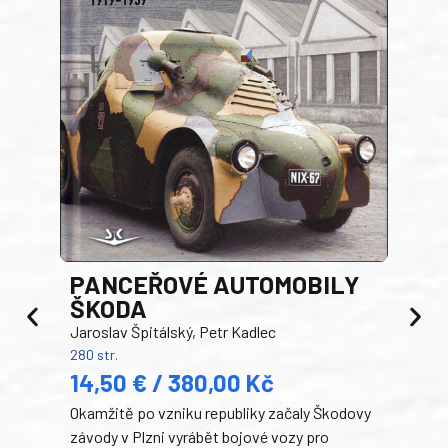
PANCEŘOVÉ AUTOMOBILY
ŠKODA
TA
Jaroslav Špitálský, Petr Kadlec
Ben
280 str.
352 s
14,50 € / 380,00 Kč
22
Okamžitě po vzniku republiky začaly Škodovy
Tank
závody v Plzni vyrábět bojové vozy pro
býva