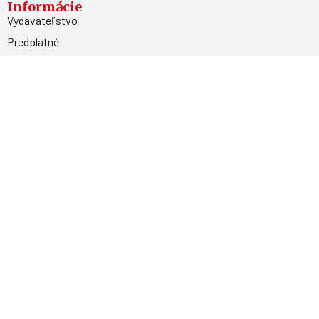
Informácie
Vydavateľstvo
Predplatné
Archív
Inzercia
GDPR
Kontakty
Facebook
Magnetpress.online
© 2023 Všetky práva vyhradené. Dizajn a