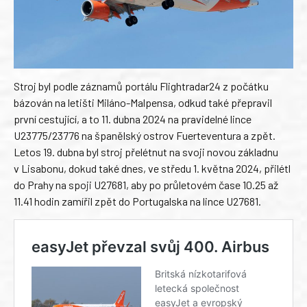
Stroj byl podle záznamů portálu Flightradar24 z počátku
bázován na letišti Miláno-Malpensa, odkud také přepravil
první cestující, a to 11. dubna 2024 na pravidelné lince
U23775/23776 na španělský ostrov Fuerteventura a zpět.
Letos 19. dubna byl stroj přelétnut na svoji novou základnu
v Lisabonu, dokud také dnes, ve středu 1. května 2024, přilétl
do Prahy na spoji U27681, aby po průletovém čase 10.25 až
11.41 hodin zamířil zpět do Portugalska na lince U27681.