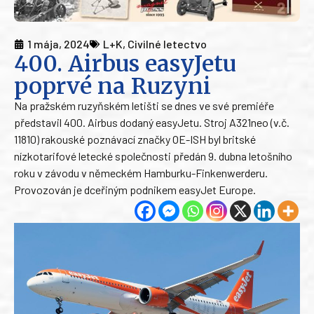
1 mája, 2024
L+K
,
Civilné letectvo
400. Airbus easyJetu
poprvé na Ruzyni
Na pražském ruzyňském letišti se dnes ve své premiéře
představil 400. Airbus dodaný easyJetu. Stroj A321neo (v.č.
11810) rakouské poznávací značky OE-ISH byl britské
nízkotarifové letecké společnosti předán 9. dubna letošního
roku v závodu v německém Hamburku-Finkenwerderu.
Provozován je dceřiným podnikem easyJet Europe.