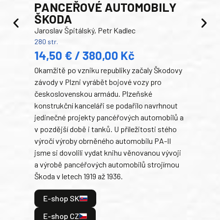
PANCEŘOVÉ AUTOMOBILY
ŠKODA
TA
Jaroslav Špitálský, Petr Kadlec
Ben
280 str.
352 s
14,50 € / 380,00 Kč
22
Okamžitě po vzniku republiky začaly Škodovy
Tank
závody v Plzni vyrábět bojové vozy pro
býva
československou armádu. Plzeňské
Rusk
konstrukční kanceláři se podařilo navrhnout
armá
jedinečné projekty pancéřových automobilů a
stře
v pozdější době i tanků. U příležitosti stého
při 
výročí výroby obrněného automobilu PA-II
blíz
jsme si dovolili vydat knihu věnovanou vývoji
tank
a výrobě pancéřových automobilů strojírnou
v lé
Škoda v letech 1919 až 1936.
tak 
hrdi
E-shop SK
je: 
odeh
E-shop CZ