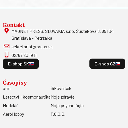
Kontakt
MAGNET PRESS, SLOVAKIA s.r.o. Šustekova 8, 851 04
Bratislava - Petržalka
sekretariat@press.sk
02/67 20 19 11
E-shop SK
E-shop CZ
Časopisy
atm
Šikovníček
Letectví + kosmonautika
Moje zdravie
Modelář
Moja psychológia
AeroHobby
F.O.O.D.