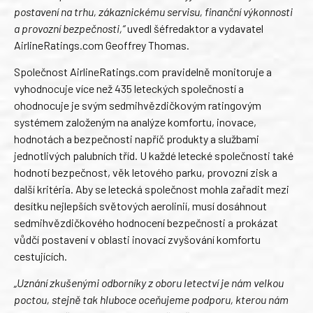
postavení na trhu, zákaznickému servisu, finanční výkonnosti
a provozní bezpečnosti,“
uvedl šéfredaktor a vydavatel
AirlineRatings.com Geoffrey Thomas.
Společnost AirlineRatings.com pravidelně monitoruje a
vyhodnocuje více než 435 leteckých společností a
ohodnocuje je svým sedmihvězdičkovým ratingovým
systémem založeným na analýze komfortu, inovace,
hodnotách a bezpečnosti napříč produkty a službami
jednotlivých palubních tříd. U každé letecké společnosti také
hodnotí bezpečnost, věk letového parku, provozní zisk a
další kritéria. Aby se letecká společnost mohla zařadit mezi
desítku nejlepších světových aerolinií, musí dosáhnout
sedmihvězdičkového hodnocení bezpečnosti a prokázat
vůdčí postavení v oblasti inovací zvyšování komfortu
cestujících.
„Uznání zkušenými odborníky z oboru letectví je nám velkou
poctou, stejně tak hluboce oceňujeme podporu, kterou nám