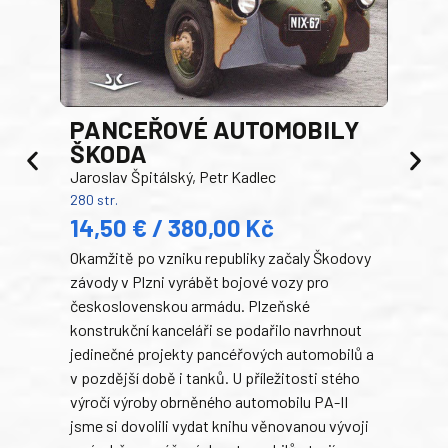
PANCEŘOVÉ AUTOMOBILY
ŠKODA
TA
Jaroslav Špitálský, Petr Kadlec
Ben
280 str.
352 s
14,50 € / 380,00 Kč
22
Okamžitě po vzniku republiky začaly Škodovy
Tank
závody v Plzni vyrábět bojové vozy pro
býva
československou armádu. Plzeňské
Rusk
konstrukční kanceláři se podařilo navrhnout
armá
jedinečné projekty pancéřových automobilů a
stře
v pozdější době i tanků. U příležitosti stého
při 
výročí výroby obrněného automobilu PA-II
blíz
jsme si dovolili vydat knihu věnovanou vývoji
tank