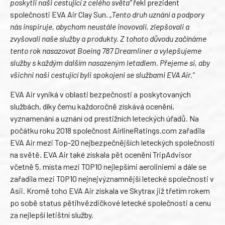
poskytli naši cestující z celého světa“
řekl prezident
společnosti EVA Air Clay Sun.
„Tento druh uznání a podpory
nás inspiruje, abychom neustále inovovali, zlepšovali a
zvyšovali naše služby a produkty. Z tohoto důvodu začínáme
tento rok nasazovat Boeing 787 Dreamliner a vylepšujeme
služby s každým dalším nasazeným letadlem. Přejeme si, aby
všichni naši cestující byli spokojeni se službami EVA Air.“
EVA Air vyniká v oblasti bezpečnosti a poskytovaných
službách, díky čemu každoročně získává ocenění,
vyznamenání a uznání od prestižních leteckých úřadů. Na
počátku roku 2018 společnost AirlineRatings.com zařadila
EVA Air mezi Top-20 nejbezpečnějších leteckých společností
na světě. EVA Air také získala pět ocenění TripAdvisor
včetně 5. místa mezi TOP10 nejlepšími aeroliniemi a dále se
zařadila mezi TOP10 nejnejvýznamnější letecké společnosti v
Asii. Kromě toho EVA Air získala ve Skytrax již třetím rokem
po sobě status pětihvězdičkové letecké společnosti a cenu
za nejlepší letištní služby.