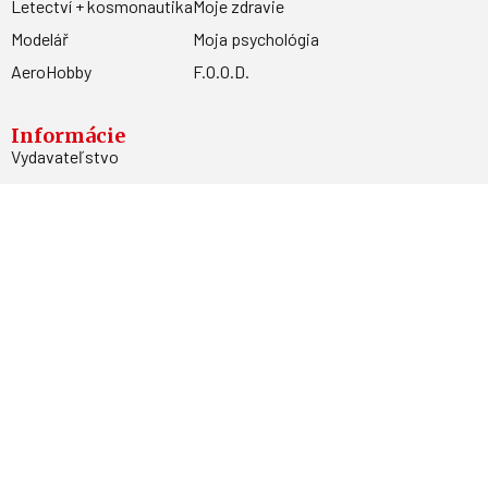
Letectví + kosmonautika
Moje zdravie
Modelář
Moja psychológia
AeroHobby
F.O.O.D.
Informácie
Vydavateľstvo
Predplatné
Archív
Inzercia
GDPR
Kontakty