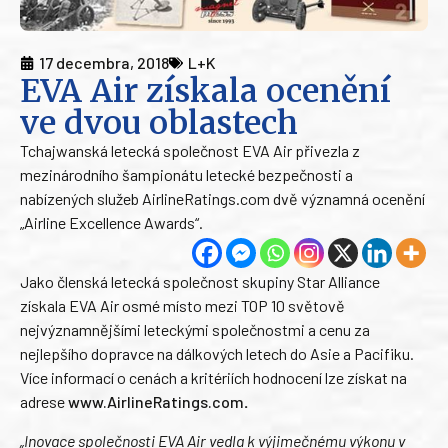
17 decembra, 2018
L+K
EVA Air získala ocenění
ve dvou oblastech
Tchajwanská letecká společnost EVA Air přivezla z
mezinárodního šampionátu letecké bezpečnosti a
nabízených služeb AirlineRatings.com dvě významná ocenění
„Airline Excellence Awards“.
Jako členská letecká společnost skupiny Star Alliance
získala EVA Air osmé místo mezi TOP 10 světově
nejvýznamnějšími leteckými společnostmi a cenu za
nejlepšího dopravce na dálkových letech do Asie a Pacifiku.
Více informací o cenách a kritériích hodnocení lze získat na
adrese
www.AirlineRatings.com
.
„Inovace společnosti EVA Air vedla k výjimečnému výkonu v