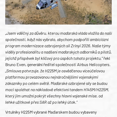
„Jsem vděčný za důvěru, kterou maďarská vláda vložila do naší
společnosti, když nás vybrala, abychom podpořili ambiciózní
program modernizace ozbrojených sil Zrinyi 2026. Naše týmy
viděly profesionalitu a nadšení maďarských odborníků a pilotů,
jejichž příspěvek byl klíčový pro úspěch tohoto projektu,“
řekl
Bruno Even, generální ředitel společnosti Airbus Helicopters.
„Smlouva potvrzuje, že H225M je osvědčenou víceúčelovou
platformou provozovanou nejnáročnějšími vojenskými
zákazníky po celém světě. Maďarské ozbrojené síly se budou
moci spoléhat na nákladově efektivní tandem H145M/H225M,
který jim umožní pokrýt všechny hlavní vojenské mise, od
lehké užitkové přes SAR až po lehký útok.“
Vrtulníky H225M vybrané Maďarskem budou vybaveny