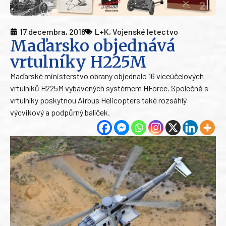
17 decembra, 2018
L+K
,
Vojenské letectvo
Maďarsko objednává
vrtulníky H225M
Maďarské ministerstvo obrany objednalo 16 víceúčelových
vrtulníků H225M vybavených systémem HForce. Společně s
vrtulníky poskytnou Airbus Helicopters také rozsáhlý
výcvikový a podpůrný balíček.