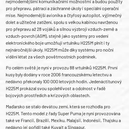
nejmodernějšími komunikačními možnostmi a budou použity
pro přepravu, pátrací a záchranné úkoly i speciální operační
mise. Nejmodernější avionika a čtyřosý autopilot, výjimečný
dolet a užitečné zatížení, spolu s velkou kabinou navrženou
pro přepravu až 28 vojáků a silnou výzbrojí vzduch-země a
vzduch-povrch (AGM), stejně jako systémy pro vedení
elektronického boje umožňují vrtulníku H225M plnit i ty
nejnáročnější úkoly. H225M může díky systému pro noční
vidění létat za všech povětrnostních podmínek.
Po celém světě je nyní v provozu 88 vrtulníků H225M. První
kusy byly dodány v roce 2006 francouzskému letectvu a
nedávno překonaly 100 000 letových hodin. Jedenáctitunový
H225M prokázal svou spolehlivost a odolnost v řadě
bojových prostředích a krizových oblastech.
Maďarsko se stalo devátou zemí, která se rozhodla pro
H225M. Tento model z řady Super Puma je nyní provozována
také ve Francii, Brazílii, Mexiku, Malajsii, Indonésii, Thajsku a
nedávno jej pořídil také Kuvajt a Singapur.