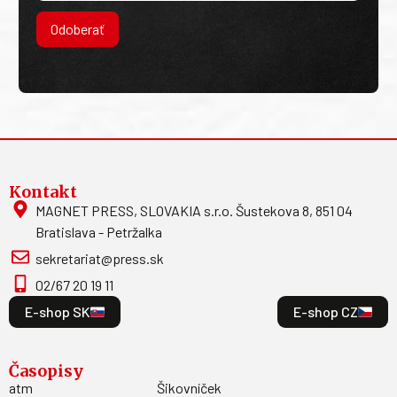
Odoberať
Kontakt
MAGNET PRESS, SLOVAKIA s.r.o. Šustekova 8, 851 04
Bratislava - Petržalka
sekretariat@press.sk
02/67 20 19 11
E-shop SK
E-shop CZ
Časopisy
atm
Šikovníček