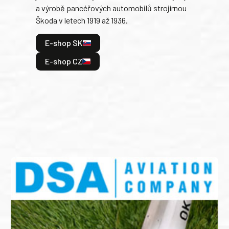
a výrobě pancéřových automobilů strojírnou
v lé
Škoda v letech 1919 až 1936.
tak 
hrdi
E-shop SK
je: 
odeh
E-shop CZ
bitv
E
E