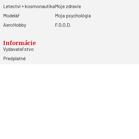
Letectví + kosmonautika
Moje zdravie
Modelář
Moja psychológia
AeroHobby
F.O.O.D.
Informácie
Vydavateľstvo
Predplatné
Archív
Inzercia
GDPR
Kontakty