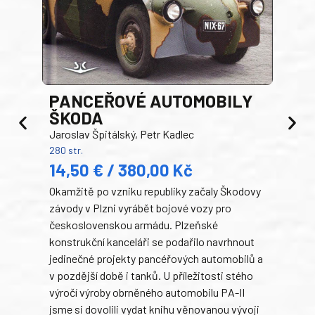
PANCEŘOVÉ AUTOMOBILY
ŠKODA
TA
Jaroslav Špitálský, Petr Kadlec
Ben
280 str.
352 s
14,50 € / 380,00 Kč
22
Okamžitě po vzniku republiky začaly Škodovy
Tank
závody v Plzni vyrábět bojové vozy pro
býva
československou armádu. Plzeňské
Rusk
konstrukční kanceláři se podařilo navrhnout
armá
jedinečné projekty pancéřových automobilů a
stře
v pozdější době i tanků. U příležitosti stého
při 
výročí výroby obrněného automobilu PA-II
blíz
jsme si dovolili vydat knihu věnovanou vývoji
tank