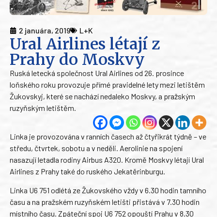
2 januára, 2019
L+K
Ural Airlines létají z
Prahy do Moskvy
Ruská letecká společnost Ural Airlines od 26. prosince
loňského roku provozuje přímé pravidelné lety mezi letištěm
Žukovskyj, které se nachází nedaleko Moskvy, a pražským
ruzyňským letištěm.
Linka je provozována v ranních časech až čtyřikrát týdně – ve
středu, čtvrtek, sobotu a v neděli. Aerolinie na spojení
nasazují letadla rodiny Airbus A320. Kromě Moskvy létají Ural
Airlines z Prahy také do ruského Jekatěrinburgu.
Linka U6 751 odlétá ze Žukovského vždy v 6.30 hodin tamního
času a na pražském ruzyňském letišti přistává v 7.30 hodin
místního času. Zpáteční spoj U6 752 opouští Prahu v 8.30