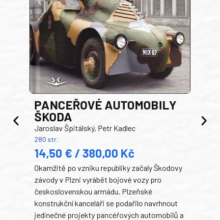
PANCEŘOVÉ AUTOMOBILY
ŠKODA
TA
Jaroslav Špitálský, Petr Kadlec
Ben
280 str.
352 s
14,50 € / 380,00 Kč
22
Okamžitě po vzniku republiky začaly Škodovy
Tank
závody v Plzni vyrábět bojové vozy pro
býva
československou armádu. Plzeňské
Rusk
konstrukční kanceláři se podařilo navrhnout
armá
jedinečné projekty pancéřových automobilů a
stře