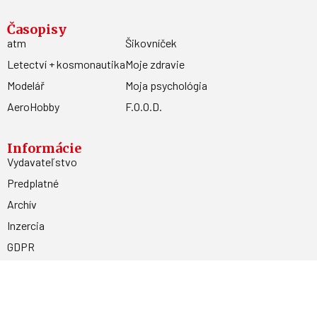
Časopisy
atm
Šikovníček
Letectví + kosmonautika
Moje zdravie
Modelář
Moja psychológia
AeroHobby
F.O.O.D.
Informácie
Vydavateľstvo
Predplatné
Archív
Inzercia
GDPR
Kontakty