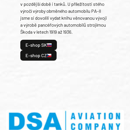
v pozdější době i tanků. U příležitosti stého
při 
výročí výroby obrněného automobilu PA-II
blíz
jsme si dovolili vydat knihu věnovanou vývoji
tank
a výrobě pancéřových automobilů strojírnou
v lé
Škoda v letech 1919 až 1936.
tak 
hrdi
E-shop SK
je: 
odeh
E-shop CZ
bitv
E
E