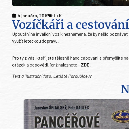
4 januára, 2019
L+K
Vozíčkáři a cestován
Upoutání na invalidní vozík neznamená, že by nešlo poznáva
využít leteckou dopravu.
Pro ty z vás, kteří jste tělesně handicapováni a přemýšlíte n
otázek a odpovědí, jenž naleznete –
ZDE
.
Text a ilustrační foto: Letiště Pardubice /r
N