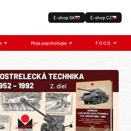
E-shop SK
E-shop CZ
e
Moja psychológia
F.O.O.D.