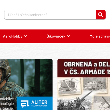
AeroHobby
Šikovníček
Moje zdravi