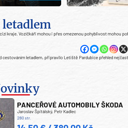
í letadlem
t cizí kraje. Vozíčkáři mohou i přes omezenou pohyblivost mohou p
ad cestováním letadlem, připravilo Letiště Pardubice přehled nejčas
ovinky
PANCEŘOVÉ AUTOMOBILY ŠKODA
Jaroslav Špitálský, Petr Kadlec
280 str.
14,50 € / 380,00 Kč