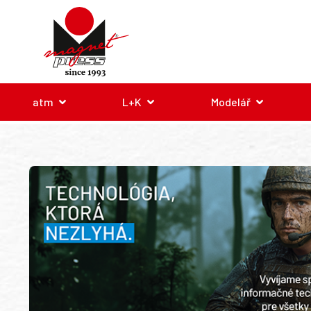
atm
L+K
Modelář