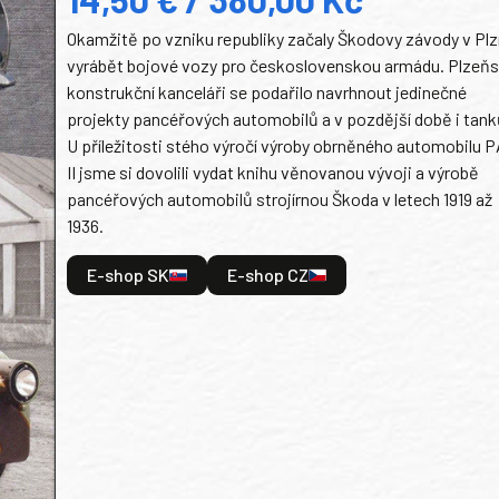
Okamžitě po vzniku republiky začaly Škodovy závody v Plz
vyrábět bojové vozy pro československou armádu. Plzeň
konstrukční kanceláři se podařilo navrhnout jedinečné
projekty pancéřových automobilů a v pozdější době i tank
U příležitosti stého výročí výroby obrněného automobilu P
II jsme si dovolili vydat knihu věnovanou vývoji a výrobě
pancéřových automobilů strojírnou Škoda v letech 1919 až
1936.
E-shop SK
E-shop CZ