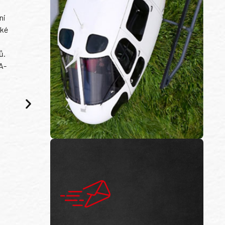
ni
ské
ů.
A-