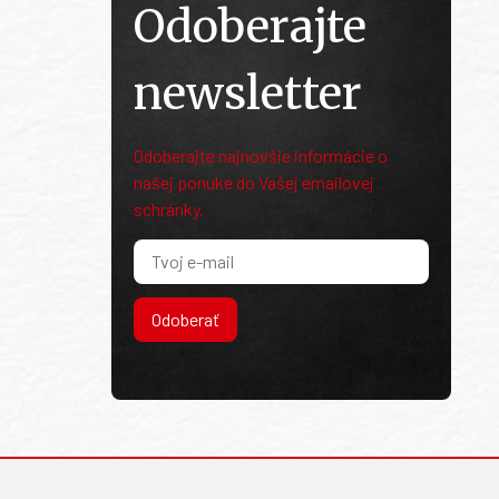
Odoberajte
newsletter
Odoberajte najnovšie informácie o
našej ponuke do Vašej emailovej
schránky.
Odoberať