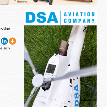
ohodlně
tějších