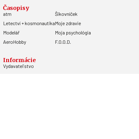
Časopisy
atm
Šikovníček
Letectví + kosmonautika
Moje zdravie
Modelář
Moja psychológia
AeroHobby
F.O.O.D.
Informácie
Vydavateľstvo
Predplatné
Archív
Inzercia
GDPR
Kontakty