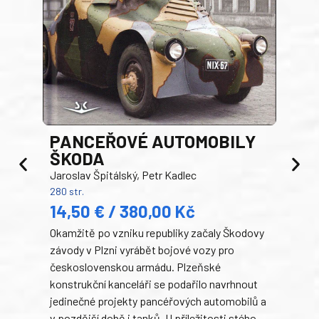
PANCEŘOVÉ AUTOMOBILY
ŠKODA
TA
Jaroslav Špitálský, Petr Kadlec
Ben
280 str.
352 s
14,50 € / 380,00 Kč
22
Okamžitě po vzniku republiky začaly Škodovy
Tank
závody v Plzni vyrábět bojové vozy pro
býva
československou armádu. Plzeňské
Rusk
konstrukční kanceláři se podařilo navrhnout
armá
jedinečné projekty pancéřových automobilů a
stře
v pozdější době i tanků. U příležitosti stého