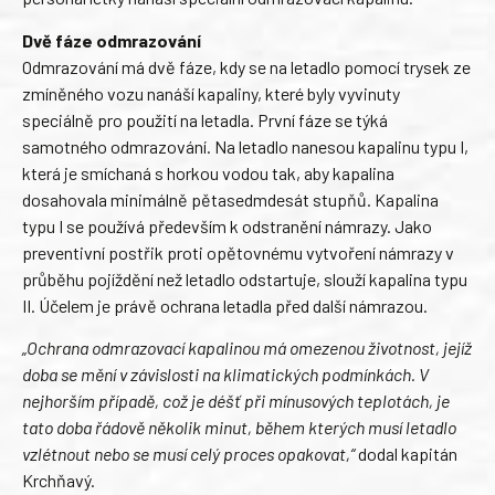
Dvě fáze odmrazování
Odmrazování má dvě fáze, kdy se na letadlo pomocí trysek ze
zmíněného vozu nanáší kapaliny, které byly vyvinuty
speciálně pro použití na letadla. První fáze se týká
samotného odmrazování. Na letadlo nanesou kapalinu typu I,
která je smíchaná s horkou vodou tak, aby kapalina
dosahovala minimálně pětasedmdesát stupňů. Kapalina
typu I se používá především k odstranění námrazy. Jako
preventivní postřik proti opětovnému vytvoření námrazy v
průběhu pojíždění než letadlo odstartuje, slouží kapalina typu
II. Účelem je právě ochrana letadla před další námrazou.
„Ochrana odmrazovací kapalinou má omezenou životnost, jejíž
doba se mění v závislosti na klimatických podmínkách. V
nejhorším případě, což je déšť při mínusových teplotách, je
tato doba řádově několik minut, během kterých musí letadlo
vzlétnout nebo se musí celý proces opakovat,“
dodal kapitán
Krchňavý.