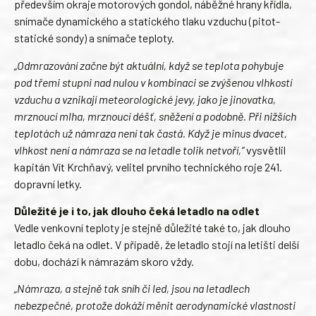
především okraje motorových gondol, náběžné hrany křídla,
snímače dynamického a statického tlaku vzduchu (pitot-
statické sondy) a snímače teploty.
„Odmrazování začne být aktuální, když se teplota pohybuje
pod třemi stupni nad nulou v kombinaci se zvýšenou vlhkostí
vzduchu a vznikají meteorologické jevy, jako je jinovatka,
mrznoucí mlha, mrznoucí déšť, sněžení a podobně. Při nižších
teplotách už námraza není tak častá. Když je minus dvacet,
vlhkost není a námraza se na letadle tolik netvoří,“
vysvětlil
kapitán Vít Krchňavý, velitel prvního technického roje 241.
dopravní letky.
Důležité je i to, jak dlouho čeká letadlo na odlet
Vedle venkovní teploty je stejně důležité také to, jak dlouho
letadlo čeká na odlet. V případě, že letadlo stojí na letišti delší
dobu, dochází k námrazám skoro vždy.
„Námraza, a stejně tak sníh či led, jsou na letadlech
nebezpečné, protože dokáží měnit aerodynamické vlastnosti