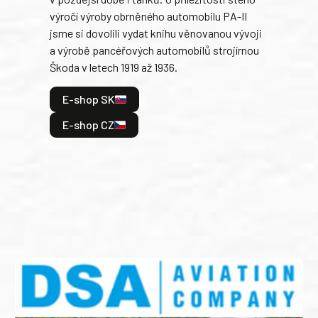
při 
výročí výroby obrněného automobilu PA-II
blíz
jsme si dovolili vydat knihu věnovanou vývoji
tank
a výrobě pancéřových automobilů strojírnou
v lé
Škoda v letech 1919 až 1936.
tak 
hrdi
E-shop SK
je: 
odeh
E-shop CZ
bitv
E
E