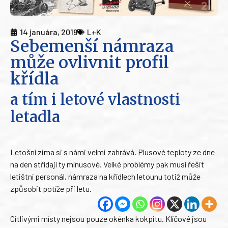
14 januára, 2019
L+K
Sebemenší námraza
může ovlivnit profil
křídla
a tím i letové vlastnosti
letadla
Letošní zima si s námi velmi zahrává. Plusové teploty ze dne
na den střídají ty mínusové. Velké problémy pak musí řešit
letištní personál, námraza na křídlech letounu totiž může
způsobit potíže při letu.
Citlivými místy nejsou pouze okénka kokpitu. Klíčové jsou