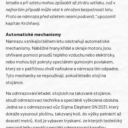
letadla a při vzletu mohou způsobit až ztrátu vztlaku, což v
nejhorším případě může vést k ohrožení bezpečnosti letu.
Proto se námraza před vzletem nesmí podcenit,“
upozornil
kapitán Krchňavý.
Automatické mechanismy
Námrazu vznikající během letu odstraňují automatické
mechanismy. Náběžné hrany křídel a okraje motoru jsou
ohřívané pomocí proudů teplého vzduchu nebo elektricky,
nebo mohou být pokryty speciálním gumovým povlakem,
který se v patřičnou chvíli nafoukne a námraza tím odpadne.
Tyto mechaniky se nepoužívají, pokud letadlo stojí na
stojánce.
Na odmrazování letadel, stojících na takzvané stojánce,
slouží odmrazovací technika a speciálně vyškolená obsluha.
Jedná se o odmrazovací vůz Sigma Elephant ON 2031, který
dokáže vysunout plošinu, takzvaný koš, do výšky patnácti až
dvaceti metrů. Koš je vybaven tryskami, ze kterých technický
personál letky nanáší speciální odmrazovací kapalinu.