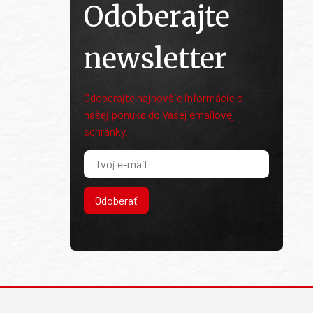
Odoberajte
newsletter
Odoberajte najnovšie informácie o
našej ponuke do Vašej emailovej
schránky.
Odoberať