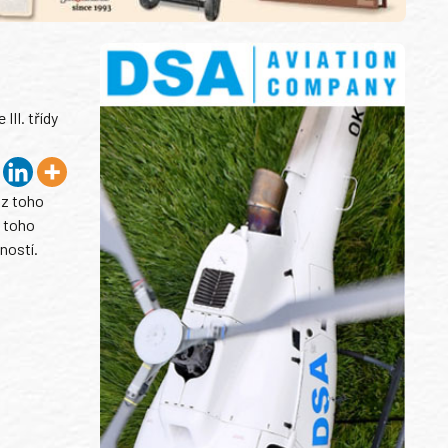
II. třídy
 z toho
z toho
ností.