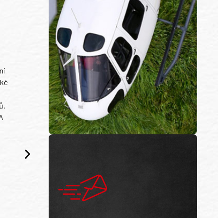
ni
ské
ů.
A-