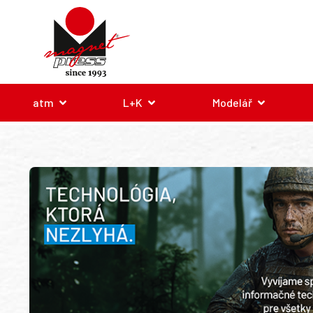
atm
L+K
Modelář