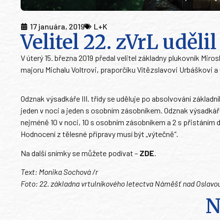
17 januára, 2019
L+K
Velitel 22. zVrL uděl
V úterý 15. března 2019 předal velitel základny plukovník Mir
majoru Michalu Voltrovi, praporčíku Vítězslavovi Urbáškovi a 
Odznak výsadkáře III. třídy se uděluje po absolvování zákla
jeden v noci a jeden s osobním zásobníkem. Odznak výsadkáře
nejméně 10 v noci, 10 s osobním zásobníkem a 2 s přistáním 
Hodnocení z tělesné přípravy musí být „výtečně“.
Na další snímky se můžete podívat –
ZDE
.
Text: Monika Sochová /r
Foto: 22. základna vrtulníkového letectva Náměšť nad Oslavo
N