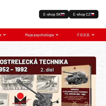
E-shop SK
E-shop CZ
e
Moja psychológia
F.O.O.D.