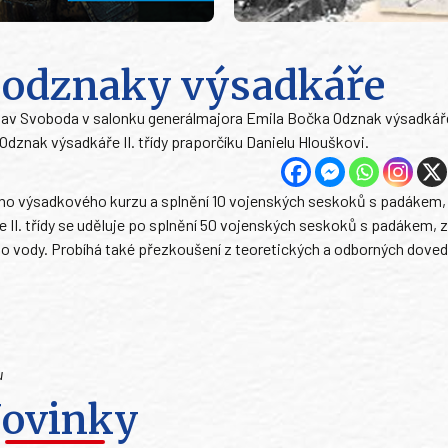
il odznaky výsadkáře
oslav Svoboda v salonku generálmajora Emila Bočka Odznak výsadkáře I
Odznak výsadkáře II. třídy praporčíku Danielu Hlouškovi.
dního výsadkového kurzu a splnění 10 vojenských seskoků s padákem,
 II. třídy se uděluje po splnění 50 vojenských seskoků s padákem, 
do vody. Probíhá také přezkoušení z teoretických a odborných doved
u
ovinky