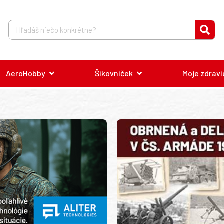
AeroHobby
Šikovníček
Moje zdravi