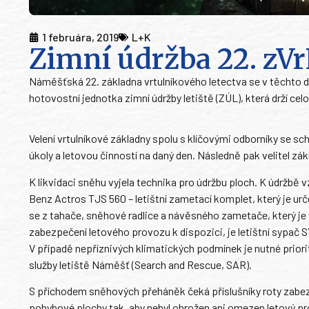
1 februára, 2019
L+K
Zimní údržba 22. zVr
Náměšťská 22. základna vrtulníkového letectva se v těchto d
hotovostní jednotka zimní údržby letiště (ZÚL), která drží ce
Velení vrtulníkové základny spolu s klíčovými odborníky se sc
úkoly a letovou činností na daný den. Následně pak velitel z
K likvidaci sněhu vyjela technika pro údržbu ploch. K údržbě 
Benz Actros TJS 560 – letištní zametací komplet, který je u
se z tahače, sněhové radlice a návěsného zametače, který je
zabezpečení letového provozu k dispozici, je letištní sypa
V případě nepříznivých klimatických podmínek je nutné priori
služby letiště Náměšť (Search and Rescue, SAR).
S příchodem sněhových přeháněk čeká příslušníky roty zabe
pohybové plochy tak, aby nebyl ohrožen ani omezen letový pr