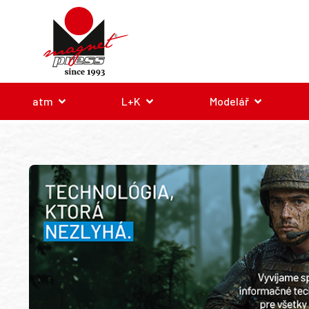
atm
L+K
Modelář