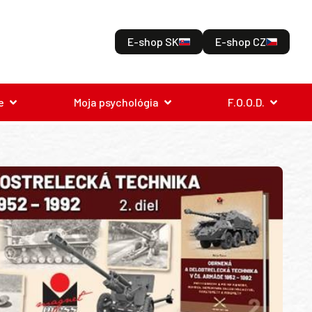
E-shop SK
E-shop CZ
e
Moja psychológia
F.O.O.D.