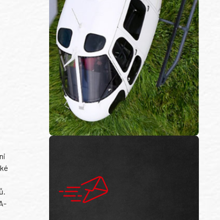
ni
ské
ů.
A-