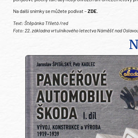
Na další snímky se můžete podívat –
ZDE
.
Text: Štěpánka Tříletá /red
Foto: 22. základna vrtulníkového letectva Náměšť nad Oslavo
N