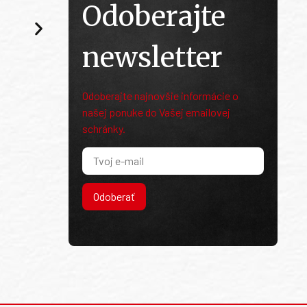
Odoberajte
newsletter
Odoberajte najnovšie informácie o
našej ponuke do Vašej emailovej
schránky.
Odoberať