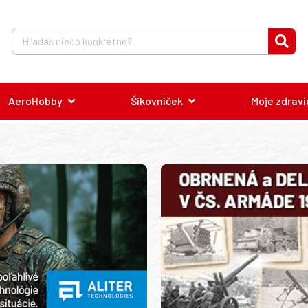
AeroHobby
Šikovníček
Moje zdravi