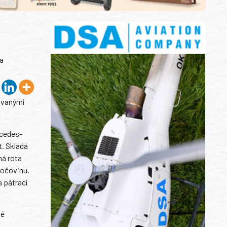
na
novanými
rcedes-
t. Skládá
má rota
močovinu.
a pátrací
né