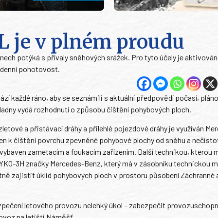
L je v plném proudu
nech potýká s přívaly sněhových srážek. Pro tyto účely je aktivová
lodenní pohotovost.
hází každé ráno, aby se seznámili s aktuální předpovědí počasí, plá
ákladny vydá rozhodnutí o způsobu čištění pohybových ploch.
vzletové a přistávací dráhy a přilehlé pojezdové dráhy je využíván Me
rčen k čištění povrchu zpevněné pohybové plochy od sněhu a nečisto
 vybaven zametacím a foukacím zařízením. Další technikou, kterou 
č SYKO-3H značky Mercedes-Benz, který má v zásobníku technickou 
tně zajistit úklid pohybových ploch v prostoru působení Záchranné 
zpečení letového provozu nelehký úkol – zabezpečit provozuschop
ovoz na letišti Náměšť.