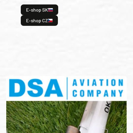
hrdi
E-shop SK
je: 
odeh
E-shop CZ
bitv
E
E