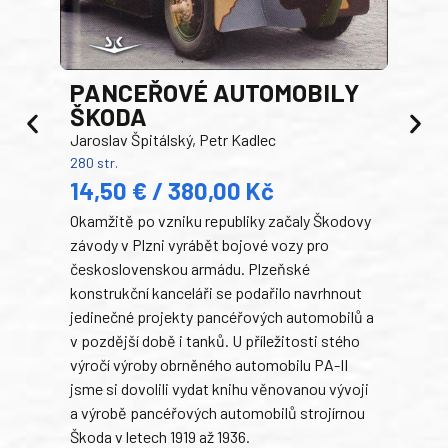
PANCEŘOVÉ AUTOMOBILY
ŠKODA
TA
Jaroslav Špitálský, Petr Kadlec
Ben
280 str.
352 s
14,50 € / 380,00 Kč
22
Okamžitě po vzniku republiky začaly Škodovy
Tank
závody v Plzni vyrábět bojové vozy pro
býva
československou armádu. Plzeňské
Rusk
konstrukční kanceláři se podařilo navrhnout
armá
jedinečné projekty pancéřových automobilů a
stře
v pozdější době i tanků. U příležitosti stého
při 
výročí výroby obrněného automobilu PA-II
blíz
jsme si dovolili vydat knihu věnovanou vývoji
tank
a výrobě pancéřových automobilů strojírnou
v lé
Škoda v letech 1919 až 1936.
tak 