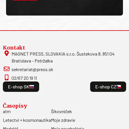
Kontakt
MAGNET PRESS, SLOVAKIA s.r.o. Šustekova 8, 851 04
Bratislava - Petržalka
sekretariat@press.sk
02/67 20 19 11
E-shop SK
E-shop CZ
Časopisy
atm
Šikovníček
Letectví + kosmonautika
Moje zdravie
Modelář
Moja psychológia