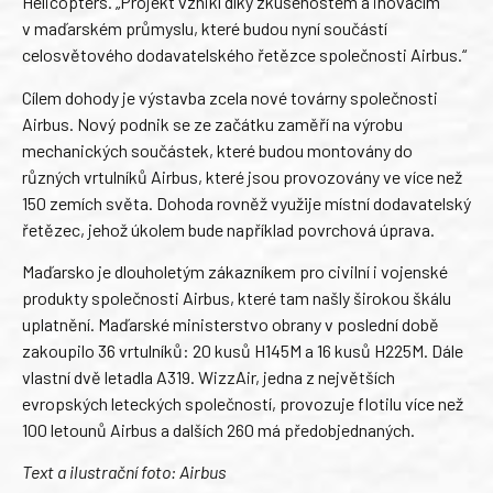
Helicopters. „Projekt vznikl díky zkušenostem a inovacím
v maďarském průmyslu, které budou nyní součástí
celosvětového dodavatelského řetězce společnosti Airbus.“
Cílem dohody je výstavba zcela nové továrny společnosti
Airbus. Nový podnik se ze začátku zaměří na výrobu
mechanických součástek, které budou montovány do
různých vrtulníků Airbus, které jsou provozovány ve více než
150 zemích světa. Dohoda rovněž využije místní dodavatelský
řetězec, jehož úkolem bude například povrchová úprava.
Maďarsko je dlouholetým zákazníkem pro civilní i vojenské
produkty společnosti Airbus, které tam našly širokou škálu
uplatnění. Maďarské ministerstvo obrany v poslední době
zakoupilo 36 vrtulníků: 20 kusů H145M a 16 kusů H225M. Dále
vlastní dvě letadla A319. WizzAir, jedna z největších
evropských leteckých společností, provozuje flotilu více než
100 letounů Airbus a dalších 260 má předobjednaných.
Text a ilustrační foto: Airbus