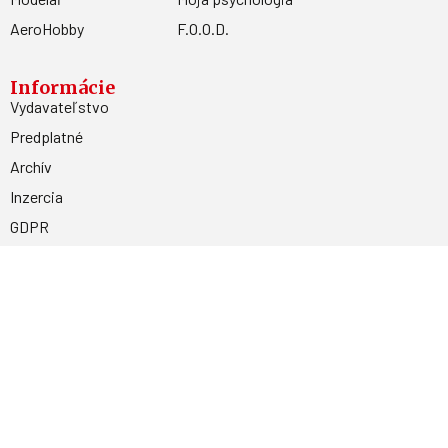
AeroHobby
F.O.O.D.
Informácie
Vydavateľstvo
Predplatné
Archív
Inzercia
GDPR
Kontakty
Facebook