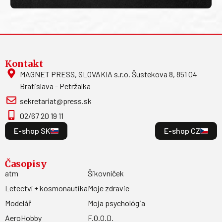
Kontakt
MAGNET PRESS, SLOVAKIA s.r.o. Šustekova 8, 851 04
Bratislava - Petržalka
sekretariat@press.sk
02/67 20 19 11
E-shop SK
E-shop CZ
Časopisy
atm
Šikovníček
Letectví + kosmonautika
Moje zdravie
Modelář
Moja psychológia
AeroHobby
F.O.O.D.