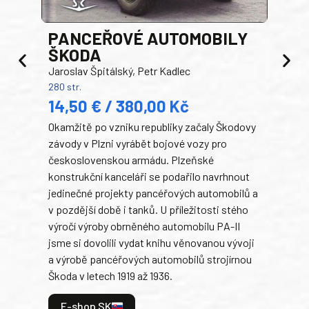
PANCEŘOVÉ AUTOMOBILY
ŠKODA
TA
Jaroslav Špitálský, Petr Kadlec
Ben
280 str.
352 s
14,50 € / 380,00 Kč
22
Okamžitě po vzniku republiky začaly Škodovy
Tank
závody v Plzni vyrábět bojové vozy pro
býva
československou armádu. Plzeňské
Rusk
konstrukční kanceláři se podařilo navrhnout
armá
jedinečné projekty pancéřových automobilů a
stře
v pozdější době i tanků. U příležitosti stého
při 
výročí výroby obrněného automobilu PA-II
blíz
jsme si dovolili vydat knihu věnovanou vývoji
tank
a výrobě pancéřových automobilů strojírnou
v lé
Škoda v letech 1919 až 1936.
tak 
hrdi
E-shop SK