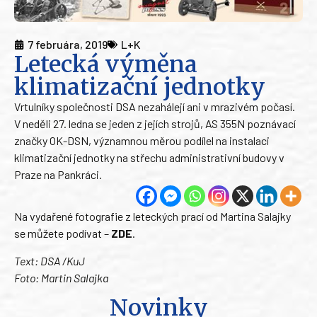
7 februára, 2019
L+K
Letecká výměna
klimatizační jednotky
Vrtulníky společnosti DSA nezahálejí ani v mrazivém počasí.
V neděli 27. ledna se jeden z jejích strojů, AS 355N poznávací
značky OK-DSN, významnou měrou podílel na instalaci
klimatizační jednotky na střechu administrativní budovy v
Praze na Pankráci.
Na vydařené fotografie z leteckých prací od Martina Salajky
se můžete podívat –
ZDE
.
Text: DSA /KuJ
Foto: Martin Salajka
Novinky