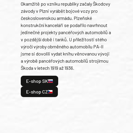
Okamžitě po vzniku republiky začaly Škodovy
Tank
závody v Plzni vyrábět bojové vozy pro
býva
československou armádu. Plzeňské
Rusk
konstrukční kanceláři se podařilo navrhnout
armá
jedinečné projekty pancéřových automobilů a
stře
v pozdější době i tanků. U příležitosti stého
při 
výročí výroby obrněného automobilu PA-II
blíz
jsme si dovolili vydat knihu věnovanou vývoji
tank
a výrobě pancéřových automobilů strojírnou
v lé
Škoda v letech 1919 až 1936.
tak 
hrdi
E-shop SK
je: 
odeh
E-shop CZ
bitv
E
E