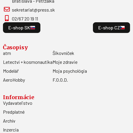
Bratislava - Petržalka
sekretariat@press.sk
02/67 20 19 11
E-shop SK
E-shop CZ
Časopisy
atm
Šikovníček
Letectví + kosmonautika
Moje zdravie
Modelář
Moja psychológia
AeroHobby
F.O.O.D.
Informácie
Vydavateľstvo
Predplatné
Archív
Inzercia