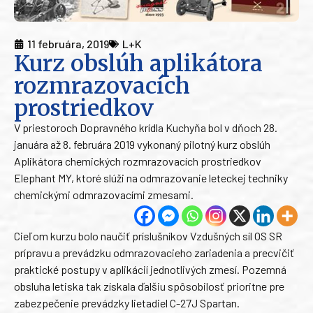
11 februára, 2019
L+K
Kurz obslúh aplikátora
rozmrazovacích
prostriedkov
V priestoroch Dopravného krídla Kuchyňa bol v dňoch 28.
januára až 8. februára 2019 vykonaný pilotný kurz obslúh
Aplikátora chemických rozmrazovacích prostriedkov
Elephant MY, ktoré slúži na odmrazovanie leteckej techniky
chemickými odmrazovacími zmesami.
Cieľom kurzu bolo naučiť príslušníkov Vzdušných síl OS SR
prípravu a prevádzku odmrazovacieho zariadenia a precvičiť
praktické postupy v aplikácií jednotlivých zmesí. Pozemná
obsluha letiska tak získala ďalšiu spôsobilosť prioritne pre
zabezpečenie prevádzky lietadiel C-27J Spartan.