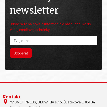
newsletter
Odoberajte najnovšie informácie o našej ponuke do
Vašej emailovej schránky.
Odoberať
Kontakt
MAGNET PRESS, SLOVAKIA s.r.o. Šustekova 8, 851 04