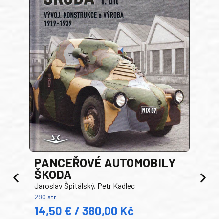
PANCEŘOVÉ AUTOMOBILY
ŠKODA
TA
Jaroslav Špitálský, Petr Kadlec
Ben
280 str.
352 s
14,50 € / 380,00 Kč
22