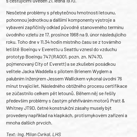
s cestujícími uveden 21. ledna 1970.
Nesčetné problémy s přebytečnou hmotností letounu,
pohonnou jednotkou a dalšími komponenty výstroje a
vybavení zapříčinily odklad původně stanoveného termínu
úvodního vzletu ze 17. prosince 1968 na 9. únor následujícího
roku. Toho dne v 11.34 hodin místního času se z továrního
letiště Boeingu v Everettu u Seattlu vznesl do vzduchu
prototyp Boeingu 747 (RA001, pozn. zn. N7470,
pojmenovaný City of Everett) a se zkušební posádkou
velitele Jacka Waddella s pilotem Brienem Wyglem a
palubním inženýrem Jessem Wallickem vykonal úvodní 76
minut trvající let. Následného obtížného procesu certifikace
se zúčastnilo celkem pět letounů. Během něj se řešily
především problémy s častým přehříváním motorů Pratt &
Whitney JT9D, četné konstrukční zásahy musely být
provedeny například na klapkách, protismykovém zařízení a
mnoha dalších prvcích.
Text: Ing. Milan Cvrkal, LHS