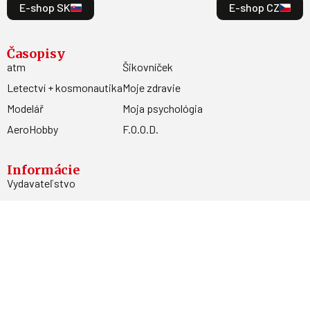
E-shop SK
E-shop CZ
Časopisy
atm
Šikovníček
Letectví + kosmonautika
Moje zdravie
Modelář
Moja psychológia
AeroHobby
F.O.O.D.
Informácie
Vydavateľstvo
Predplatné
Archív
Inzercia
GDPR
Kontakty