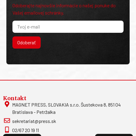
Odoberajte najnovšie informácie o našej ponuke do
Vašej emailovej schránky.
Odoberať
Kontakt
MAGNET PRESS, SLOVAKIA s.r.o. Šustekova 8, 851 04
Bratislava - Petržalka
sekretariat@press.sk
02/67 20 19 11