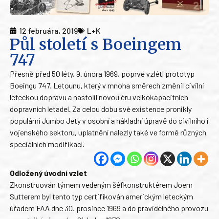
12 februára, 2019
L+K
Půl století s Boeingem
747
Přesně před 50 léty, 9. února 1969, poprvé vzlétl prototyp
Boeingu 747. Letounu, který v mnoha směrech změnil civilní
leteckou dopravu a nastolil novou éru velkokapacitních
dopravních letadel. Za celou dobu své existence pronikly
populární Jumbo Jety v osobní a nákladní úpravě do civilního i
vojenského sektoru, uplatnění nalezly také ve formě různých
speciálních modifikací.
Odložený úvodní vzlet
Zkonstruován týmem vedeným šéfkonstruktérem Joem
Sutterem byl tento typ certifikován americkým leteckým
úřadem FAA dne 30. prosince 1969 a do pravidelného provozu