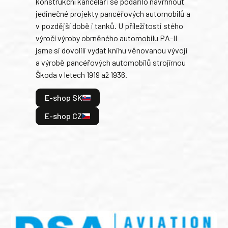
konstrukční kanceláři se podařilo navrhnout
armá
jedinečné projekty pancéřových automobilů a
stře
v pozdější době i tanků. U příležitosti stého
při 
výročí výroby obrněného automobilu PA-II
blíz
jsme si dovolili vydat knihu věnovanou vývoji
tank
a výrobě pancéřových automobilů strojírnou
v lé
Škoda v letech 1919 až 1936.
tak 
hrdi
E-shop SK
je: 
odeh
E-shop CZ
bitv
E
E