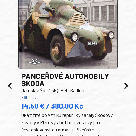
PANCEŘOVÉ AUTOMOBILY
ŠKODA
TA
Jaroslav Špitálský, Petr Kadlec
Ben
280 str.
352 s
14,50 € / 380,00 Kč
22
Okamžitě po vzniku republiky začaly Škodovy
Tank
závody v Plzni vyrábět bojové vozy pro
býva
československou armádu. Plzeňské
Rusk