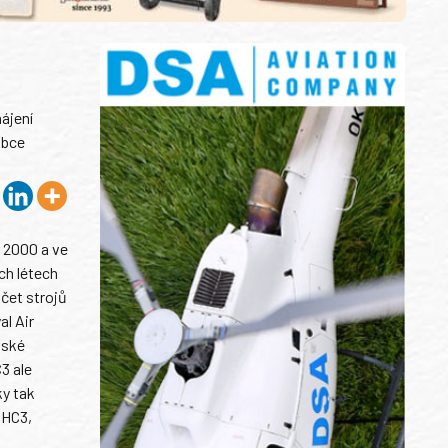
ájení
obce
ž 2000 a ve
ch létech
čet strojů
al Air
vské
3 ale
ky tak
 HC3,