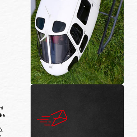
ni
ské
ů.
A-