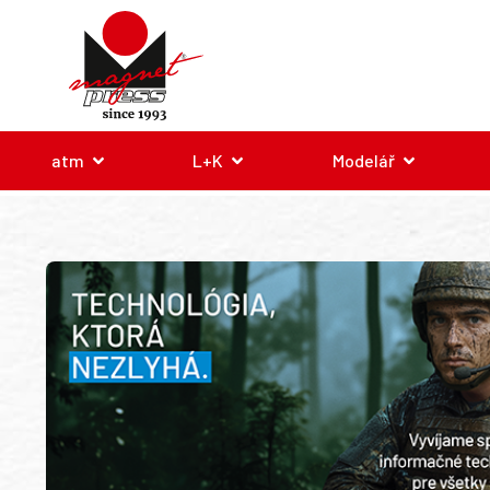
atm
L+K
Modelář