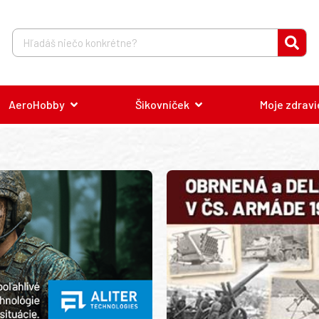
AeroHobby
Šikovníček
Moje zdravi