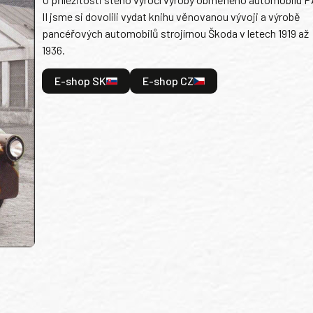
II jsme si dovolili vydat knihu věnovanou vývoji a výrobě
pancéřových automobilů strojírnou Škoda v letech 1919 až
1936.
E-shop SK
E-shop CZ