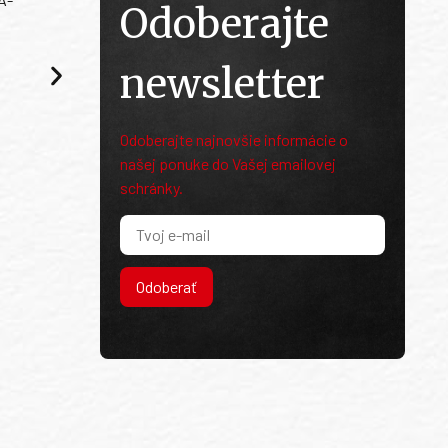
Odoberajte
newsletter
Odoberajte najnovšie informácie o
našej ponuke do Vašej emailovej
schránky.
Odoberať