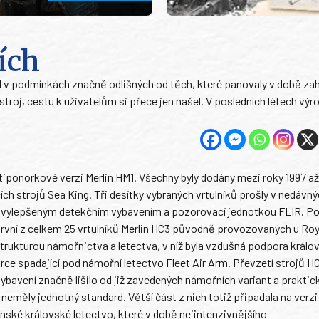
ích
al v podmínkách značně odlišných od těch, které panovaly v době zah
stroj, cestu k uživatelům si přece jen našel. V posledních létech výr
tiponorkové verzi Merlin HM1. Všechny byly dodány mezi roky 1997 a
ích strojů Sea King. Tři desítky vybraných vrtulníků prošly v nedávný
m, vylepšeným detekčním vybavením a pozorovací jednotkou FLIR. Po
první z celkem 25 vrtulníků Merlin HC3 původně provozovaných u Roy
strukturou námořnictva a letectva, v níž byla vzdušná podpora králo
 spadající pod námořní letectvo Fleet Air Arm. Převzetí strojů HC
ybavení značně lišilo od již zavedených námořních variant a praktic
neměly jednotný standard. Větší část z nich totiž připadala na verzi
nské královské letectvo, které v době nejintenzivnějšího