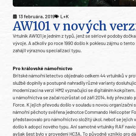
13 februára, 2019
L+K
AW101 v nových verz
Vrtulník AW101 je jedním z typů, jenž se sériové podoby dočk
vývoje. A ačkoliv po roce 1990 došlo k poklesu zájmu o tento 
zahájil výraznou specializaci typu.
Pro královské námořnictvo
Britské námořní letectvo objednalo celkem 44 vrtulníků v pro
službě doplnily a postupně nahradily různé varianty dosluhujíc
modernizací na verzi HM2 vyznačující se digitálním kokpite
u námořnictva se začal rozrůstat od září 2014, kdy převzalo 
Force. K jejich převodu došlo v souladu s novou organizační 
námořní pěchoty svěřena jednotce Commando Helicopter Force
představovalo pro námořnictvo složitý úkol, neboť se jejich v
došlo k adopci nového typu. Ani samotné vrtulníky RAF navíc 
avšak šest bylo v provedení HC3A. To původně vzniklo pro dá