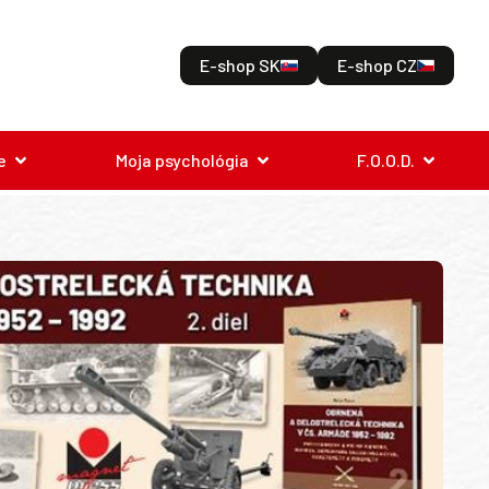
E-shop SK
E-shop CZ
e
Moja psychológia
F.O.O.D.