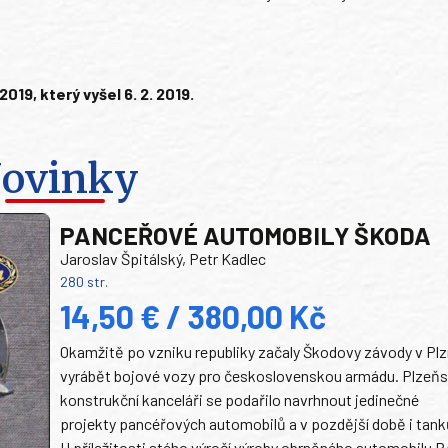
9, který vyšel 6. 2. 2019.
ovinky
PANCEŘOVÉ AUTOMOBILY ŠKODA
Jaroslav Špitálský, Petr Kadlec
280 str.
14,50 € / 380,00 Kč
Okamžitě po vzniku republiky začaly Škodovy závody v Plz
vyrábět bojové vozy pro československou armádu. Plzeň
konstrukční kanceláři se podařilo navrhnout jedinečné
projekty pancéřových automobilů a v pozdější době i tank
U příležitosti stého výročí výroby obrněného automobilu P