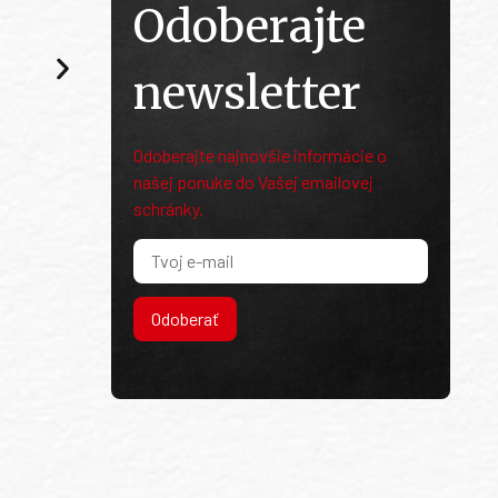
Odoberajte
newsletter
Odoberajte najnovšie informácie o
našej ponuke do Vašej emailovej
schránky.
Odoberať