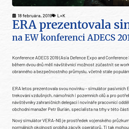
18 februára, 2019
L+K
ERA prezentovala si
na EW konferenci ADECS 201
Konference ADECS 2019 (Asia Defence Expo and Conference Ser
během dvou dnů měli návštěvníci možnost zúčastnit se work
obranného a bezpečnostního průmyslu, včetně stále populárn
ERA letos prezentovala svou novinku – simulátor pasivníc
trekování vzdušných, námořních i pozemních cílů a pro potř
návštěvníky zahraničních delegací i novináře pracovníci oddě
obchodní manažer Petr Burián, specialista na trhy v této část
Nový simulátor VERA-NG je prostředek vojenského průzkumu 
normálních okolností probíhá zácvik operátorů. Ti tak mohou 