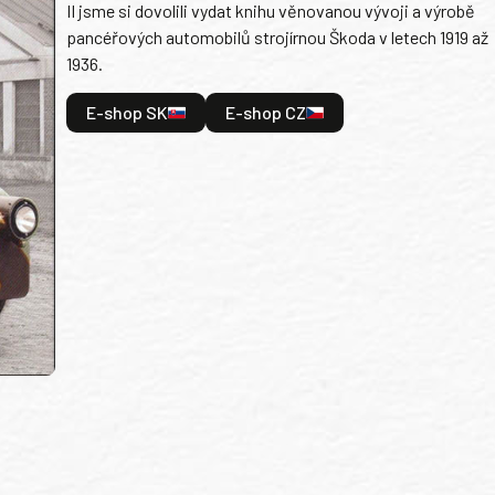
II jsme si dovolili vydat knihu věnovanou vývoji a výrobě
pancéřových automobilů strojírnou Škoda v letech 1919 až
1936.
E-shop SK
E-shop CZ