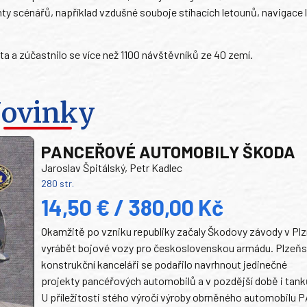
ty scénářů, například vzdušné souboje stíhacích letounů, navigace l
a a zúčastnilo se více než 1100 návštěvníků ze 40 zemí.
ovinky
PANCEŘOVÉ AUTOMOBILY ŠKODA
Jaroslav Špitálský, Petr Kadlec
280 str.
14,50 € / 380,00 Kč
Okamžitě po vzniku republiky začaly Škodovy závody v Plz
vyrábět bojové vozy pro československou armádu. Plzeň
konstrukční kanceláři se podařilo navrhnout jedinečné
projekty pancéřových automobilů a v pozdější době i tank
U příležitosti stého výročí výroby obrněného automobilu P