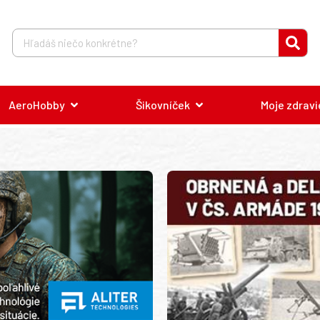
AeroHobby
Šikovníček
Moje zdravi