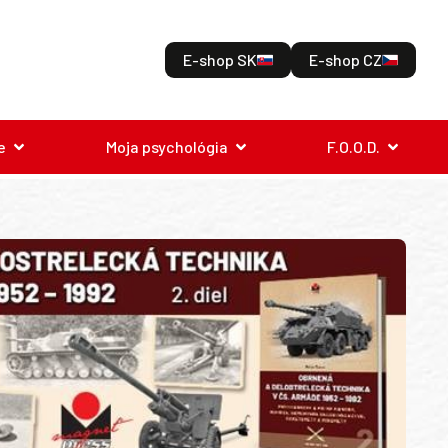
E-shop SK
E-shop CZ
e
Moja psychológia
F.O.O.D.