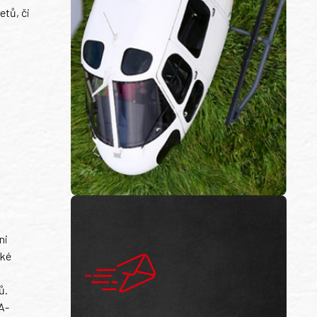
etů, či
ni
ské
ů.
A-