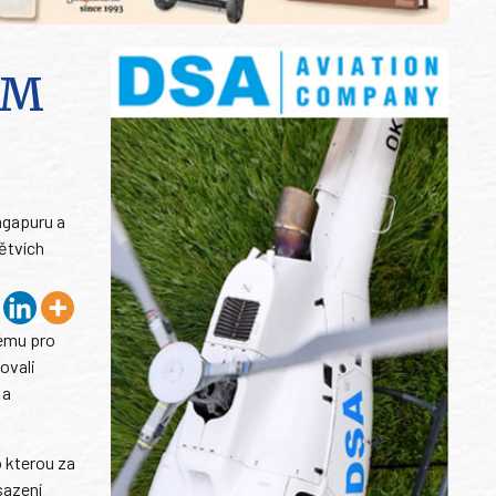
SM
ngapuru a
ětvích
ému pro
ovali
 a
 kterou za
sazení