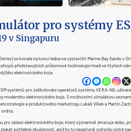
mulátor pro systémy E
9 v Singapuru
ies) se konala na konci ledna na výstavišti Marina Bay Sands v Si
shopů představujících průlomové technologie hned ve čtyřech odv
ějšího elektronického boje.
h ESM systémů pro zaškolování operátorů systému VERA-NG, užívan
eby moderního elektronického boje. S možnostmi simulátoru seznam
lení strategie a produktového marketingu Lukáš Víšek a Martin Zach
i světa.
pro oblast elektronického boje, který významně zkracuje dobu, po
získat potřebné zkušenosti, aniž by to negativně ovlivnilo ostré na