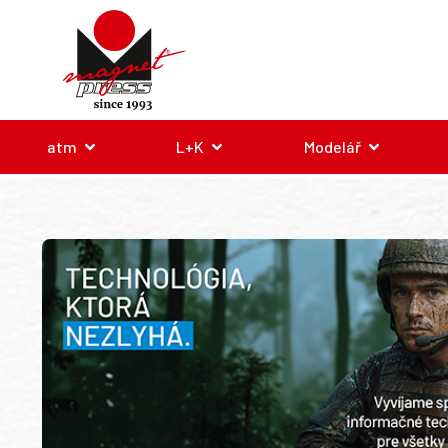
atm
L+K
Modelář