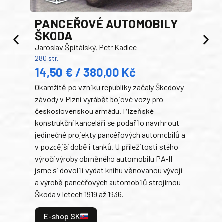
PANCEŘOVÉ AUTOMOBILY
ŠKODA
TA
Jaroslav Špitálský, Petr Kadlec
Ben
280 str.
352 s
14,50 € / 380,00 Kč
22
Okamžitě po vzniku republiky začaly Škodovy
Tank
závody v Plzni vyrábět bojové vozy pro
býva
československou armádu. Plzeňské
Rusk
konstrukční kanceláři se podařilo navrhnout
armá
jedinečné projekty pancéřových automobilů a
stře
v pozdější době i tanků. U příležitosti stého
při 
výročí výroby obrněného automobilu PA-II
blíz
jsme si dovolili vydat knihu věnovanou vývoji
tank
a výrobě pancéřových automobilů strojírnou
v lé
Škoda v letech 1919 až 1936.
tak 
hrdi
E-shop SK
je: 