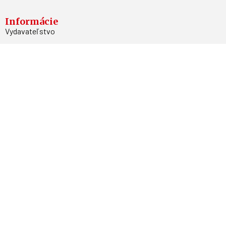
Informácie
Vydavateľstvo
Predplatné
Archív
Inzercia
GDPR
Kontakty
Facebook