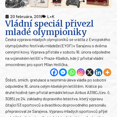
20 februára, 2019
L+K
Vládní speciál přivezl
mladé olympioniky
Česká výprava mladých olympioniků se vrátila z Evropského
olympijského festivalu mládeže (EYOF) v Sarajevu s dvěma
cennými kovy. Výprava přistála v sobotu 16. února odpoledne
na vojenském letišti v Praze-Kbelích, kde ji přivítal vládní
zmocněnec pro sport Milan Hnilička.
Štěstí, smích, gratulace a nesmírná úleva vládla po sobotní
odpoledne 16. února celým kbelským letištěm. Krátce po
druhé hodině tam přistál armádní letoun Airbus A319CJ (ev. č.
3085) ze 24. základny dopravního letectva, který výpravu
čítající 53 sportovců a dvacítkou doprovodného personálu
přepravoval ze Sarajeva. Výpravu mladých sportovců přijel