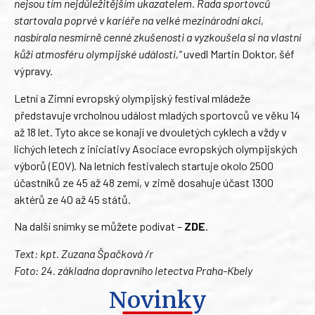
nejsou tím nejdůležitějším ukazatelem. Řada sportovců
startovala poprvé v kariéře na velké mezinárodní akci,
nasbírala nesmírně cenné zkušenosti a vyzkoušela si na vlastní
kůži atmosféru olympijské události,“
uvedl Martin Doktor, šéf
výpravy.
Letní a Zimní evropský olympijský festival mládeže
představuje vrcholnou událost mladých sportovců ve věku 14
až 18 let. Tyto akce se konají ve dvouletých cyklech a vždy v
lichých letech z iniciativy Asociace evropských olympijských
výborů (EOV). Na letních festivalech startuje okolo 2500
účastníků ze 45 až 48 zemí, v zimě dosahuje účast 1300
aktérů ze 40 až 45 států.
Na další snímky se můžete podívat –
ZDE
.
Text: kpt. Zuzana Špačková /r
Foto: 24. základna dopravního letectva Praha-Kbely
Novinky