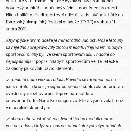
na letiště vítat mimo jiné také bývalý český profesionální
hokejový brankář a současný vládní zmocněnec pro sport
Milan Hnilička. Mladí sportovci odletěli z kbelského letiště na
Evropský olympijský festival mládeže (EYOF) v sobotu 11.
února 2019.
„Olympijské hry mládeže je mimořádná událost. Naše letouny
už nejednou přepravovaly zlatou medaili. Přeji všem mladým
sportovcům, aby byli ve svém sportovním úsilí i nadále co
nejúspěšnější.“
popřál mladým sportovcům velitel letecké
základny plukovník David Klement.
„Z medaile mám velkou radost. Povedlo se mi všechno, co
jsem chtěla, a bronz je super odměnou,“
sdělovala po přistání
své dojmy v rozhovorech teprve patnáctiletá
snowboardistka Marie Kreisingerová, která vybojovala bronz
v disciplíně slopestyle.
„Z obou, nebo vlastně všech dvaceti jedna medailí máme
velkou radost, i když pro nás na mládežnických olympiádách