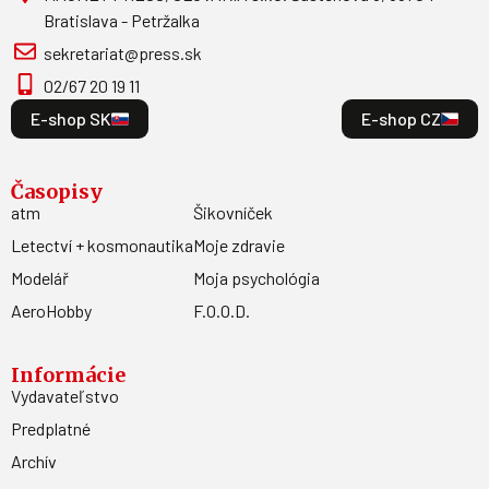
Bratislava - Petržalka
sekretariat@press.sk
02/67 20 19 11
E-shop SK
E-shop CZ
Časopisy
atm
Šikovníček
Letectví + kosmonautika
Moje zdravie
Modelář
Moja psychológia
AeroHobby
F.O.O.D.
Informácie
Vydavateľstvo
Predplatné
Archív