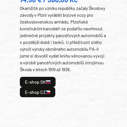
22
Okamžitě po vzniku republiky začaly Škodovy
Tank
závody v Plzni vyrábět bojové vozy pro
býva
československou armádu. Plzeňské
Rusk
konstrukční kanceláři se podařilo navrhnout
armá
jedinečné projekty pancéřových automobilů a
stře
v pozdější době i tanků. U příležitosti stého
při 
výročí výroby obrněného automobilu PA-II
blíz
jsme si dovolili vydat knihu věnovanou vývoji
tank
a výrobě pancéřových automobilů strojírnou
v lé
Škoda v letech 1919 až 1936.
tak 
hrdi
E-shop SK
je: 
odeh
E-shop CZ
bitv
E
E