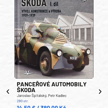
PANCEŘOVÉ AUTOMOBILY
ŠKODA
TA
Jaroslav Špitálský, Petr Kadlec
Ben
280 str.
352 s
14,50 € / 380,00 Kč