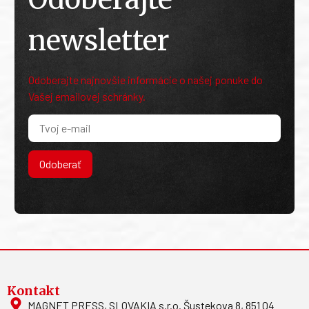
newsletter
Odoberajte najnovšie informácie o našej ponuke do
Vašej emailovej schránky.
Odoberať
Kontakt
MAGNET PRESS, SLOVAKIA s.r.o. Šustekova 8, 851 04