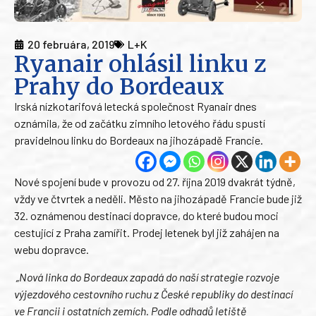
20 februára, 2019
L+K
Ryanair ohlásil linku z
Prahy do Bordeaux
Irská nízkotarifová letecká společnost Ryanair dnes
oznámila, že od začátku zimního letového řádu spustí
pravidelnou linku do Bordeaux na jihozápadě Francie.
Nové spojení bude v provozu od 27. října 2019 dvakrát týdně,
vždy ve čtvrtek a neděli. Město na jihozápadě Francie bude již
32. oznámenou destinací dopravce, do které budou moci
cestující z Praha zamířit. Prodej letenek byl již zahájen na
webu dopravce.
„Nová linka do Bordeaux zapadá do naší strategie rozvoje
výjezdového cestovního ruchu z České republiky do destinací
ve Francii i ostatních zemích. Podle odhadů letiště