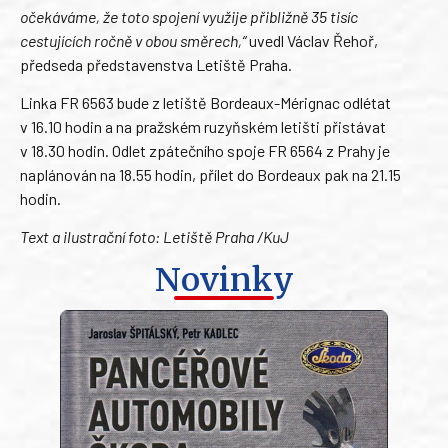
očekáváme, že toto spojení využije přibližně 35 tisíc
cestujících ročně v obou směrech,“
uvedl Václav Řehoř,
předseda představenstva Letiště Praha.
Linka FR 6563 bude z letiště Bordeaux-Mérignac odlétat
v 16.10 hodin a na pražském ruzyňském letišti přistávat
v 18.30 hodin. Odlet zpátečního spoje FR 6564 z Prahy je
naplánován na 18.55 hodin, přílet do Bordeaux pak na 21.15
hodin.
Text a ilustrační foto: Letiště Praha /KuJ
Novinky