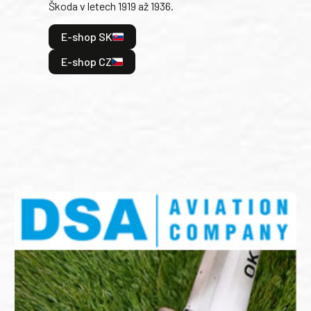
Škoda v letech 1919 až 1936.
tak 
hrdi
E-shop SK
je: 
odeh
E-shop CZ
bitv
E
E