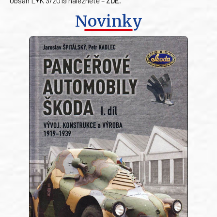
Obsah L+K 3/2019 naleznete –
ZDE
.
Novinky