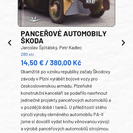
PANCEŘOVÉ AUTOMOBILY
ŠKODA
TA
Jaroslav Špitálský, Petr Kadlec
Ben
280 str.
352 s
14,50 € / 380,00 Kč
22
Okamžitě po vzniku republiky začaly Škodovy
Tank
závody v Plzni vyrábět bojové vozy pro
býva
československou armádu. Plzeňské
Rusk
konstrukční kanceláři se podařilo navrhnout
armá
jedinečné projekty pancéřových automobilů a
stře
v pozdější době i tanků. U příležitosti stého
při 
výročí výroby obrněného automobilu PA-II
blíz
jsme si dovolili vydat knihu věnovanou vývoji
tank
a výrobě pancéřových automobilů strojírnou
v lé