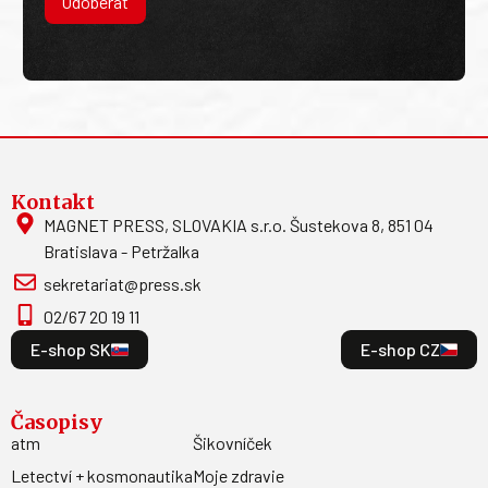
Odoberať
Kontakt
MAGNET PRESS, SLOVAKIA s.r.o. Šustekova 8, 851 04
Bratislava - Petržalka
sekretariat@press.sk
02/67 20 19 11
E-shop SK
E-shop CZ
Časopisy
atm
Šikovníček
Letectví + kosmonautika
Moje zdravie