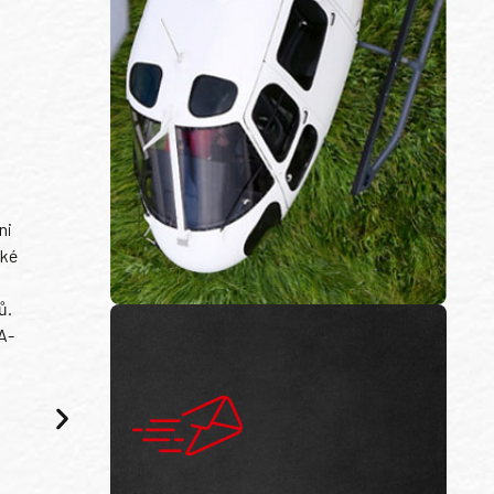
ni
ské
ů.
A-