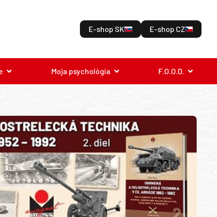
E-shop SK
E-shop CZ
e
Moja psychológia
F.O.O.D.