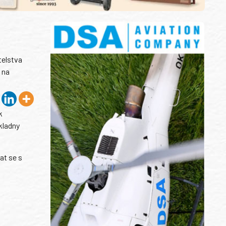
telstva
 na
k
kladny
at se s