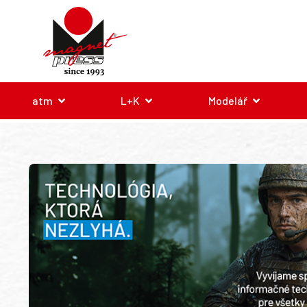
atm
L+K
Modelář