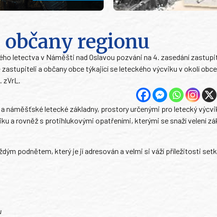
s občany regionu
ového letectva v Náměšti nad Oslavou pozváni na 4. zasedání zastupi
astupiteli a občany obce týkající se leteckého výcviku v okolí obce
. zVrL.
a náměšťské letecké základny, prostory určenými pro letecký výcvi
ku a rovněž s protihlukovými opatřeními, kterými se snaží velení zá
m podnětem, který je jí adresován a velmi si váží příležitosti setk
u