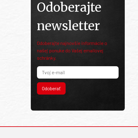
Odoberajte
newsletter
Odoberajte najnovšie informácie o
našej ponuke do Vašej emailovej
schránky.
Odoberať