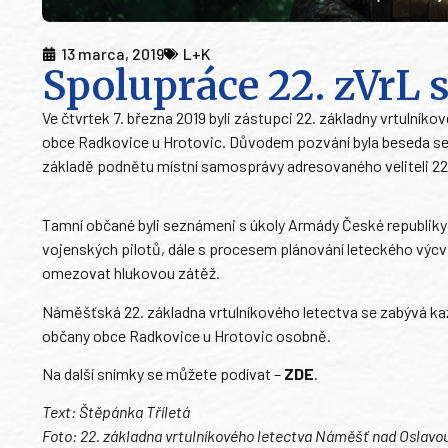
13 marca, 2019
L+K
Spolupráce 22. zVrL 
Ve čtvrtek 7. března 2019 byli zástupci 22. základny vrtulník
obce Radkovice u Hrotovic. Důvodem pozvání byla beseda se z
základě podnětu místní samosprávy adresovaného veliteli 22
Tamní občané byli seznámeni s úkoly Armády České republiky 
vojenských pilotů, dále s procesem plánování leteckého výcvi
omezovat hlukovou zátěž.
Náměšťská 22. základna vrtulníkového letectva se zabývá každý
občany obce Radkovice u Hrotovic osobně.
Na další snímky se můžete podívat –
ZDE
.
Text: Štěpánka Tříletá
Foto: 22. základna vrtulníkového letectva Náměšť nad Oslavo