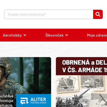
AeroHobby
Šikovníček
Moje zdravi