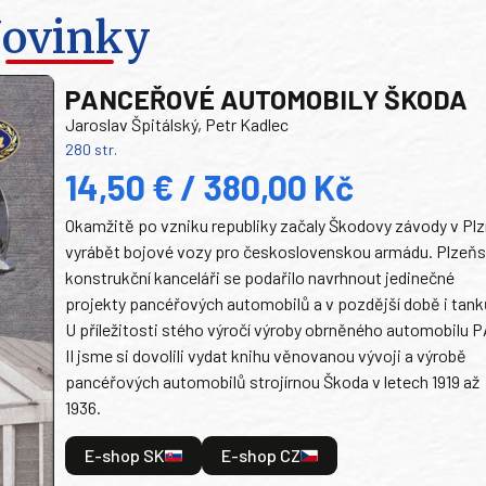
ovinky
PANCEŘOVÉ AUTOMOBILY ŠKODA
Jaroslav Špitálský, Petr Kadlec
280 str.
14,50 € / 380,00 Kč
Okamžitě po vzniku republiky začaly Škodovy závody v Plz
vyrábět bojové vozy pro československou armádu. Plzeň
konstrukční kanceláři se podařilo navrhnout jedinečné
projekty pancéřových automobilů a v pozdější době i tank
U příležitosti stého výročí výroby obrněného automobilu P
II jsme si dovolili vydat knihu věnovanou vývoji a výrobě
pancéřových automobilů strojírnou Škoda v letech 1919 až
1936.
E-shop SK
E-shop CZ