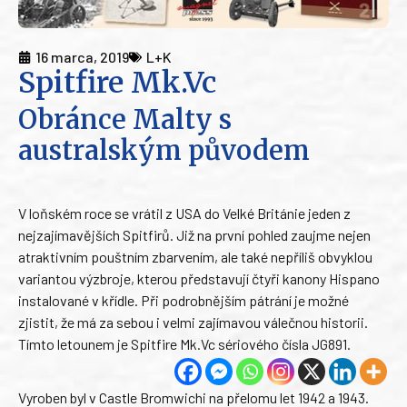
16 marca, 2019
L+K
Spitfire Mk.Vc
Obránce Malty s
australským původem
V loňském roce se vrátil z USA do Velké Británie jeden z
nejzajímavějších Spitfirů. Již na první pohled zaujme nejen
atraktivním pouštním zbarvením, ale také nepříliš obvyklou
variantou výzbroje, kterou představují čtyři kanony Hispano
instalované v křídle. Při podrobnějším pátrání je možné
zjistit, že má za sebou i velmi zajímavou válečnou historii.
Tímto letounem je Spitfire Mk.Vc sériového čísla JG891.
Vyroben byl v Castle Bromwichi na přelomu let 1942 a 1943.