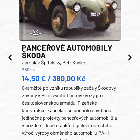
PANCEŘOVÉ AUTOMOBILY
ŠKODA
TA
Jaroslav Špitálský, Petr Kadlec
Ben
280 str.
352 s
14,50 € / 380,00 Kč
22
Okamžitě po vzniku republiky začaly Škodovy
Tank
závody v Plzni vyrábět bojové vozy pro
býva
československou armádu. Plzeňské
Rusk
konstrukční kanceláři se podařilo navrhnout
armá
jedinečné projekty pancéřových automobilů a
stře
v pozdější době i tanků. U příležitosti stého
při 
výročí výroby obrněného automobilu PA-II
blíz