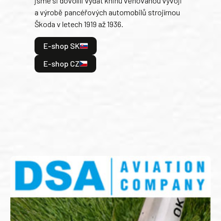
jsme si dovolili vydat knihu věnovanou vývoji
tank
a výrobě pancéřových automobilů strojírnou
v lé
Škoda v letech 1919 až 1936.
tak 
hrdi
E-shop SK
je: 
odeh
E-shop CZ
bitv
E
E