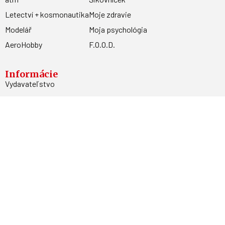
Letectví + kosmonautika
Moje zdravie
Modelář
Moja psychológia
AeroHobby
F.O.O.D.
Informácie
Vydavateľstvo
Predplatné
Archív
Inzercia
GDPR
Kontakty