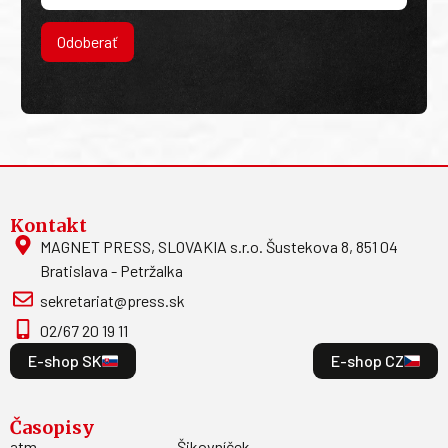
Odoberať
Kontakt
MAGNET PRESS, SLOVAKIA s.r.o. Šustekova 8, 851 04
Bratislava - Petržalka
sekretariat@press.sk
02/67 20 19 11
E-shop SK
E-shop CZ
Časopisy
atm
Šikovníček