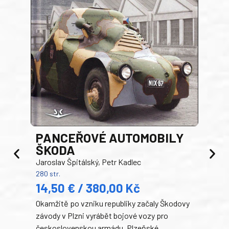
PANCEŘOVÉ AUTOMOBILY
ŠKODA
TA
Jaroslav Špitálský, Petr Kadlec
Ben
280 str.
352 s
14,50 € / 380,00 Kč
22
Okamžitě po vzniku republiky začaly Škodovy
Tank
závody v Plzni vyrábět bojové vozy pro
býva
československou armádu. Plzeňské
Rusk