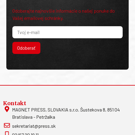
Odoberajte najnovšie informácie o našej ponuke do
Vašej emailovej schránky.
Odoberať
Kontakt
MAGNET PRESS, SLOVAKIA s.r.o. Šustekova 8, 851 04
Bratislava - Petržalka
sekretariat@press.sk
02/67 20 19 11