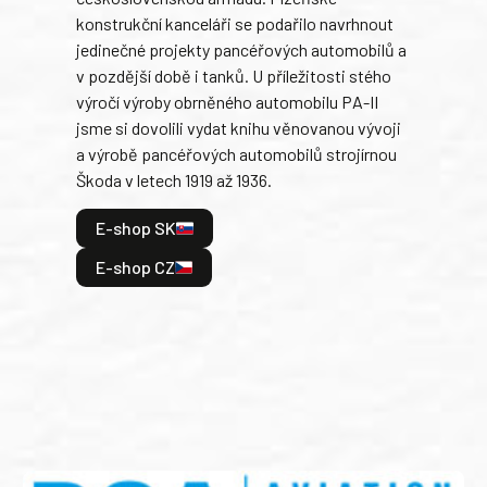
konstrukční kanceláři se podařilo navrhnout
armá
jedinečné projekty pancéřových automobilů a
stře
v pozdější době i tanků. U příležitosti stého
při 
výročí výroby obrněného automobilu PA-II
blíz
jsme si dovolili vydat knihu věnovanou vývoji
tank
a výrobě pancéřových automobilů strojírnou
v lé
Škoda v letech 1919 až 1936.
tak 
hrdi
E-shop SK
je: 
odeh
E-shop CZ
bitv
E
E