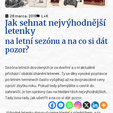
28 marca, 2019
L+K
Jak sehnat nejvýhodnější
letenky
na letní sezónu a na co si dát
pozor?
Sezóna letních dovolených je za dveřmi a s ní aktuálně
přichází i období shánění letenek. Ty se díky vysoké poptávce
po letním termínech často vyšplhají až na dvojnásobné ceny
oproti zbytku roku. Pokud tedy přemýšlíte o cestě do
zahraničí, je ten správný čas na hledání těch nejvýhodnějších.
Tady jsou rady, jak ušetřit a na co si dát pozor.
„
Výhodné letenky doporučujeme hledat s předstihem, a to