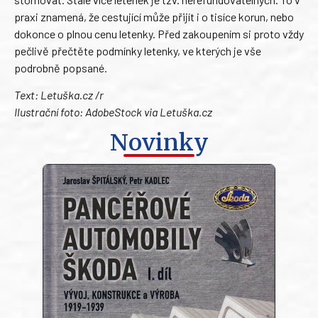
praxi znamená, že cestující může přijít i o tisíce korun, nebo
dokonce o plnou cenu letenky. Před zakoupením si proto vždy
pečlivě přečtěte podmínky letenky, ve kterých je vše
podrobně popsané.
Text: Letuška.cz /r
Ilustrační foto: AdobeStock via Letuška.cz
Novinky