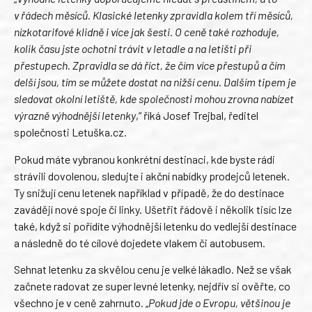
v řádech měsíců. Klasické letenky zpravidla kolem tří měsíců,
nízkotarifové klidně i více jak šesti. O ceně také rozhoduje,
kolik času jste ochotni trávit v letadle a na letišti při
přestupech. Zpravidla se dá říct, že čím více přestupů a čím
delší jsou, tím se můžete dostat na nižší cenu. Dalším tipem je
sledovat okolní letiště, kde společnosti mohou zrovna nabízet
výrazně výhodnější letenky
,“ říká Josef Trejbal, ředitel
společnosti Letuška.cz.
Pokud máte vybranou konkrétní destinaci, kde byste rádi
strávili dovolenou, sledujte i akční nabídky prodejců letenek.
Ty snižují cenu letenek například v případě, že do destinace
zavádějí nové spoje či linky. Ušetřit řádově i několik tisíc lze
také, když si pořídíte výhodnější letenku do vedlejší destinace
a následně do té cílové dojedete vlakem či autobusem.
Sehnat letenku za skvělou cenu je velké lákadlo. Než se však
začnete radovat ze super levné letenky, nejdřív si ověřte, co
všechno je v ceně zahrnuto. „
Pokud jde o Evropu, většinou je