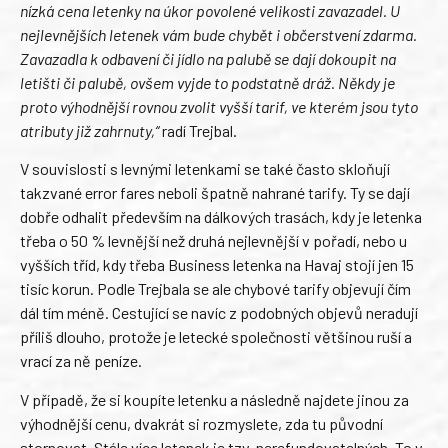
nízká cena letenky na úkor povolené velikosti zavazadel. U
nejlevnějších letenek vám bude chybět i občerstvení zdarma.
Zavazadla k odbavení či jídlo na palubě se dají dokoupit na
letišti či palubě, ovšem vyjde to podstatně dráž. Někdy je
proto výhodnější rovnou zvolit vyšší tarif, ve kterém jsou tyto
atributy již zahrnuty,“
radí Trejbal.
V souvislosti s levnými letenkami se také často skloňují
takzvané error fares neboli špatně nahrané tarify. Ty se dají
dobře odhalit především na dálkových trasách, kdy je letenka
třeba o 50 % levnější než druhá nejlevnější v pořadí, nebo u
vyšších tříd, kdy třeba Business letenka na Havaj stojí jen 15
tisíc korun. Podle Trejbala se ale chybové tarify objevují čím
dál tím méně. Cestující se navíc z podobných objevů neradují
příliš dlouho, protože je letecké společnosti většinou ruší a
vrací za ně peníze.
V případě, že si koupíte letenku a následně najdete jinou za
výhodnější cenu, dvakrát si rozmyslete, zda tu původní
stornovat. Stále více letenek je tzv. nerefundovatelných. To v