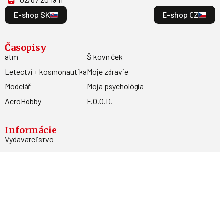
E-shop SK
E-shop CZ
Časopisy
atm
Šikovníček
Letectví + kosmonautika
Moje zdravie
Modelář
Moja psychológia
AeroHobby
F.O.O.D.
Informácie
Vydavateľstvo
Predplatné
Archív
Inzercia
GDPR
Kontakty