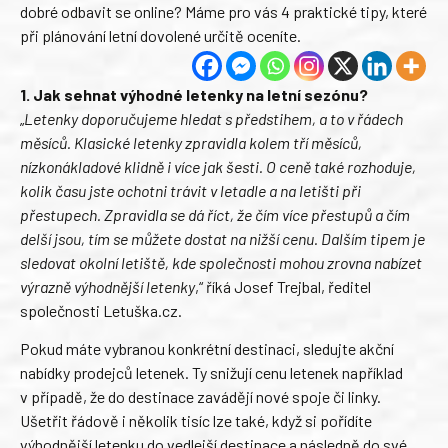
dobré odbavit se online? Máme pro vás 4 praktické tipy, které
při plánování letní dovolené určitě oceníte.
1. Jak sehnat výhodné letenky na letní sezónu?
„
Letenky doporučujeme hledat s předstihem, a to v řádech
měsíců. Klasické letenky zpravidla kolem tří měsíců,
nízkonákladové klidně i více jak šesti. O ceně také rozhoduje,
kolik času jste ochotni trávit v letadle a na letišti při
přestupech. Zpravidla se dá říct, že čím více přestupů a čím
delší jsou, tím se můžete dostat na nižší cenu. Dalším tipem je
sledovat okolní letiště, kde společnosti mohou zrovna nabízet
výrazně výhodnější letenky
,“ říká Josef Trejbal, ředitel
společnosti Letuška.cz.
Pokud máte vybranou konkrétní destinaci, sledujte akční
nabídky prodejců letenek. Ty snižují cenu letenek například
v případě, že do destinace zavádějí nové spoje či linky.
Ušetřit řádově i několik tisíc lze také, když si pořídíte
výhodnější letenku do vedlejší destinace a následně do své