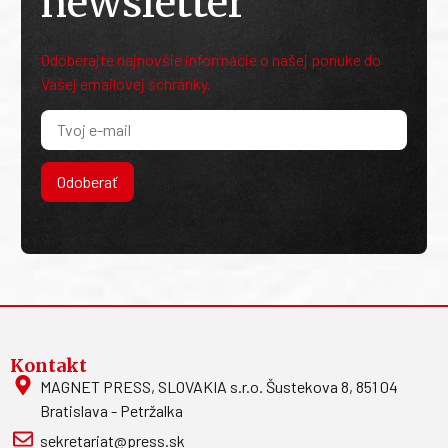
newsletter
Odoberajte najnovšie informácie o našej ponuke do
Vašej emailovej schránky.
Odoberať
Kontakt
MAGNET PRESS, SLOVAKIA s.r.o. Šustekova 8, 851 04
Bratislava - Petržalka
sekretariat@press.sk