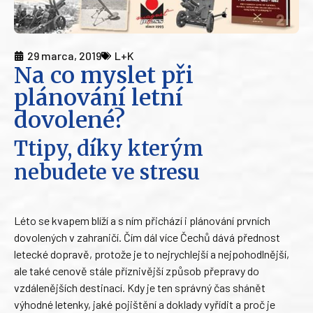
29 marca, 2019
L+K
Na co myslet při
plánování letní
dovolené?
Ttipy, díky kterým
nebudete ve stresu
Léto se kvapem blíží a s ním přichází i plánování prvních
dovolených v zahraničí. Čím dál více Čechů dává přednost
letecké dopravě, protože je to nejrychlejší a nejpohodlnější,
ale také cenově stále příznivější způsob přepravy do
vzdálenějších destinací. Kdy je ten správný čas shánět
výhodné letenky, jaké pojištění a doklady vyřídit a proč je