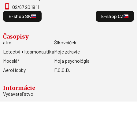
02/67 20 19 11
E-shop SK
E-shop CZ
Časopisy
atm
Šikovníček
Letectví + kosmonautika
Moje zdravie
Modelář
Moja psychológia
AeroHobby
F.O.O.D.
Informácie
Vydavateľstvo
Predplatné
Archív
Inzercia
GDPR