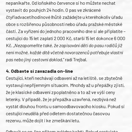
nepanikařte. Od loňského července si ho můžete nechat
vystavit do pouhých 24 hodin. O pas ve zkrácené
čtyřiadvacetihodinové lhůtě zažádejte u kteréhokoliv úřadu
obce s rozšířenou působností nebo úřadu pražské městské
části. Za vyřízení do jednoho pracovního dne si ale připlatíte –
cestující do 15 let zaplatí 2 000 Kč, starší 15 let dokonce 6 000
Kč. „
Nezapomeňte také, že zapisování dětí do pasu rodičů již
není možné, každé dítě včetně novorozenců potřebuje vlastní
pas nebo jiný cestovní doklad
,“ radí Trejbal.
4. Odbavte si zavazadla on-line
Cestující, kteří nechávají odbavení až na letiště, se zbytečně
vystavují nepříjemným situacím. Mnohdy až u přepážky zjistí,
že je klasické odbavení zpoplatněno a to až ve výši ceny
letenky. V případě, že je přepážka uzavřená, nezbývá než
vystát dlouhou frontu u samoodbavovacího kiosku. Pokud si
cestující neudělá před odletem dostatečnou časovou
rezervu, může dojít i ke zmeškání letu.
Odbavit se on-line přitom zvládne každý. Pokud cestujete