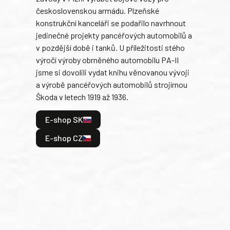
československou armádu. Plzeňské
Rusk
konstrukční kanceláři se podařilo navrhnout
armá
jedinečné projekty pancéřových automobilů a
stře
v pozdější době i tanků. U příležitosti stého
při 
výročí výroby obrněného automobilu PA-II
blíz
jsme si dovolili vydat knihu věnovanou vývoji
tank
a výrobě pancéřových automobilů strojírnou
v lé
Škoda v letech 1919 až 1936.
tak 
hrdi
E-shop SK
je: 
odeh
E-shop CZ
bitv
E
E