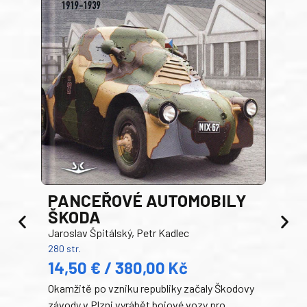
PANCEŘOVÉ AUTOMOBILY
ŠKODA
TA
Jaroslav Špitálský, Petr Kadlec
Ben
280 str.
352 s
14,50 € / 380,00 Kč
22
Okamžitě po vzniku republiky začaly Škodovy
Tank
závody v Plzni vyrábět bojové vozy pro
býva