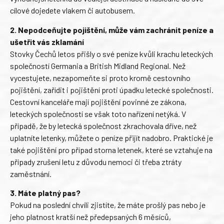
cílové dojedete vlakem či autobusem.
2. Nepodceňujte pojištění, může vám zachránit peníze a
ušetřit vás zklamání
Stovky Čechů letos přišly o své peníze kvůli krachu leteckých
společností Germania a British Midland Regional. Než
vycestujete, nezapomeňte si proto kromě cestovního
pojištění, zařídit i pojištění proti úpadku letecké společnosti.
Cestovní kanceláře mají pojištění povinné ze zákona,
leteckých společností se však toto nařízení netýká. V
případě, že by letecká společnost zkrachovala dříve, než
uplatníte letenky, můžete o peníze přijít nadobro. Praktické je
také pojištění pro případ storna letenek, které se vztahuje na
případy zrušení letu z důvodu nemoci či třeba ztráty
zaměstnání.
3. Máte platný pas?
Pokud na poslední chvíli zjistíte, že máte prošlý pas nebo je
jeho platnost kratší než předepsaných 6 měsíců,