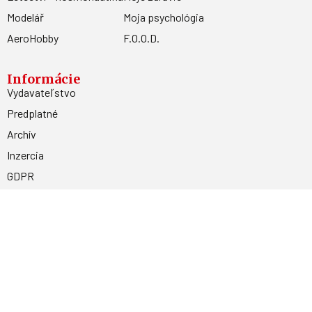
Modelář
Moja psychológia
AeroHobby
F.O.O.D.
Informácie
Vydavateľstvo
Predplatné
Archív
Inzercia
GDPR
Kontakty
Facebook