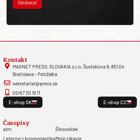
Odoberať
Kontakt
MAGNET PRESS, SLOVAKIA s.r.o. Šustekova 8, 851 04
Bratislava - Petržalka
sekretariat@press.sk
02/67 20 19 11
E-shop SK
E-shop CZ
Časopisy
atm
Šikovníček
Letectví + kosmonautika
Moje zdravie