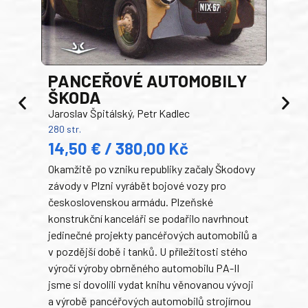
PANCEŘOVÉ AUTOMOBILY
ŠKODA
TA
Jaroslav Špitálský, Petr Kadlec
Ben
280 str.
352 s
14,50 € / 380,00 Kč
22
Okamžitě po vzniku republiky začaly Škodovy
Tank
závody v Plzni vyrábět bojové vozy pro
býva
československou armádu. Plzeňské
Rusk
konstrukční kanceláři se podařilo navrhnout
armá
jedinečné projekty pancéřových automobilů a
stře
v pozdější době i tanků. U příležitosti stého
při 
výročí výroby obrněného automobilu PA-II
blíz
jsme si dovolili vydat knihu věnovanou vývoji
tank
a výrobě pancéřových automobilů strojírnou
v lé