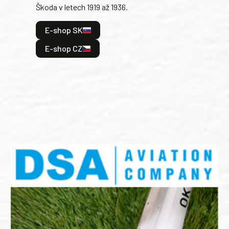
Škoda v letech 1919 až 1936.
tak 
hrdi
E-shop SK
je: 
odeh
E-shop CZ
bitv
E
E