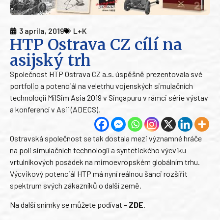
3 apríla, 2019
L+K
HTP Ostrava CZ cílí na
asijský trh
Společnost HTP Ostrava CZ a.s. úspěšně prezentovala své
portfolio a potenciál na veletrhu vojenských simulačních
technologií MilSim Asia 2019 v Singapuru v rámci série výstav
a konferencí v Asii (ADECS).
Ostravská společnost se tak dostala mezi významné hráče
na poli simulačních technologií a syntetického výcviku
vrtulníkových posádek na mimoevropském globálním trhu.
Výcvikový potenciál HTP má nyní reálnou šanci rozšířit
spektrum svých zákazníků o další země.
Na další snímky se můžete podívat –
ZDE
.