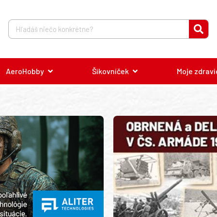
AeroHobby
Šikovníček
Moje zdravi