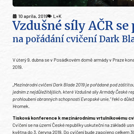
10 apríla, 2019
L+K
Vzdušné síly AČR se 
na pořádání cvičení Dark Bl
V úterý 9. dubna se v Posádkovém domě armády v Praze kona
2019.
„Mezinárodní cvičení Dark Blade 2019 je pořádané pod záštit
jedním z nejdůležitějších, které Vzdušné síly Armády České re
prohloubení obranných schopností Evropské unie,“
řekl o důle
Hromek.
Tisková konference k mezinárodnímu vrtulníkovému cvi
Cvičení se na území České republiky uskuteční na základě usne
května do 3. června 2019. Do cvičení bude zapojeno celkem 30 