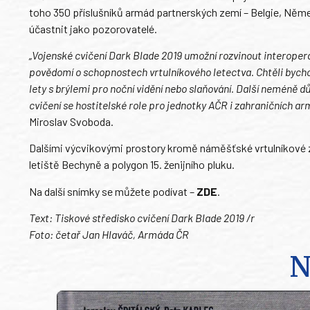
toho 350 příslušníků armád partnerských zemí – Belgie, Něme
účastnit jako pozorovatelé.
„Vojenské cvičení Dark Blade 2019 umožní rozvinout interoper
povědomí o schopnostech vrtulníkového letectva. Chtěli bycho
lety s brýlemi pro noční vidění nebo slaňování. Další neméně d
cvičení se hostitelské role pro jednotky AČR i zahraničních ar
Miroslav Svoboda.
Dalšími výcvikovými prostory kromě náměšťské vrtulníkové zá
letiště Bechyně a polygon 15. ženijního pluku.
Na další snímky se můžete podívat –
ZDE
.
Text: Tiskové středisko cvičení Dark Blade 2019 /r
Foto: četař Jan Hlaváč, Armáda ČR
N