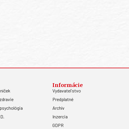
Informácie
níček
Vydavateľstvo
zdravie
Predplatné
psychológia
Archív
.D.
Inzercia
GDPR