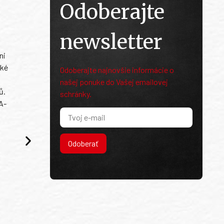
Odoberajte
newsletter
ni
ské
Odoberajte najnovšie informácie o
našej ponuke do Vašej emailovej
ů.
schránky.
A-
Odoberať