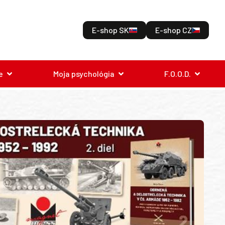
E-shop SK
E-shop CZ
e
Moja psychológia
F.O.O.D.