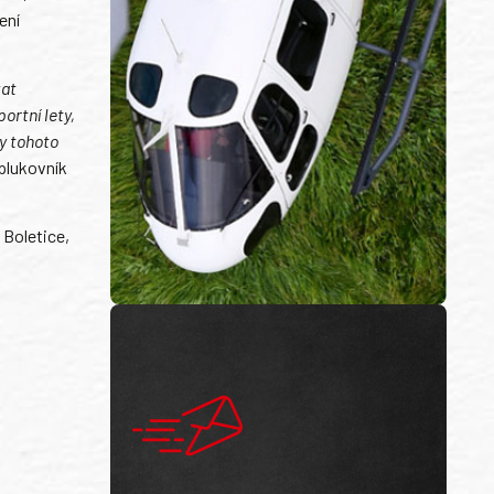
ení
kat
ortní lety,
ly tohoto
 plukovník
 Boletice,