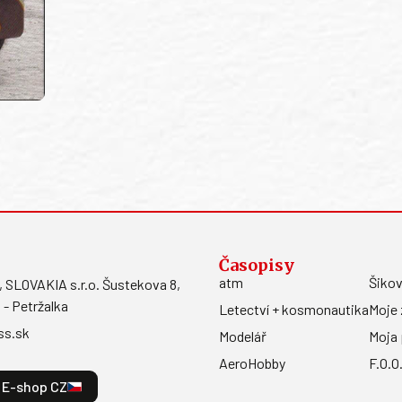
Časopisy
atm
Šikov
LOVAKIA s.r.o. Šustekova 8,
 - Petržalka
Letectví + kosmonautika
Moje 
ss.sk
Modelář
Moja 
AeroHobby
F.O.O
E-shop CZ