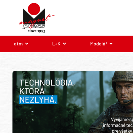
atm
L+K
Modelář