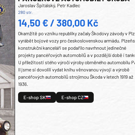
Jaroslav Špitálský, Petr Kadlec
280 str.
14,50 € / 380,00 Kč
Okamžitě po vzniku republiky začaly Škodovy závody v Plz
vyrábět bojové vozy pro československou armádu. Plzeň
konstrukční kanceláři se podařilo navrhnout jedinečné
projekty pancéřových automobilů a v pozdější době i tank
U příležitosti stého výročí výroby obrněného automobilu P
II jsme si dovolili vydat knihu věnovanou vývoji a výrobě
pancéřových automobilů strojírnou Škoda v letech 1919 až
1936.
E-shop SK
E-shop CZ