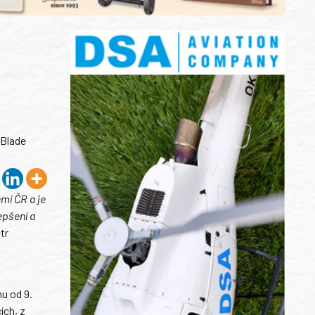
 Blade
mí ČR a je
epšení a
tr
nu od 9.
ích, z