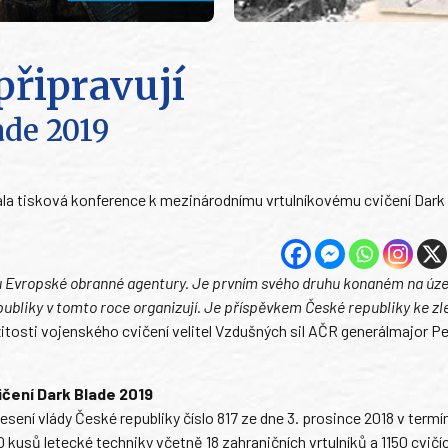
připravují
ade 2019
la tisková konference k mezinárodnímu vrtulníkovému cvičení Dark
ou Evropské obranné agentury. Je prvním svého druhu konaném na úze
publiky v tomto roce organizují. Je příspěvkem České republiky ke zl
žitosti vojenského cvičení velitel Vzdušných sil AČR generálmajor Pe
čení Dark Blade 2019
sení vlády České republiky číslo 817 ze dne 3. prosince 2018 v termí
kusů letecké techniky včetně 18 zahraničních vrtulníků a 1150 cvičíc