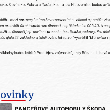
cko, Slovinsko, Polsko a Maďarsko. Itálie a Nizozemí se budou cvič
abilitu mezi partnery i mimo Severoatlantickou alianci a pomůže zís
m procvičit široké spektrum činností, například mise COMAO, transp
ůležitou činností je procvičení procedur hostitelské podpory. Pro úče
mád ujala 22. základna vrtulníkového letectva,“
vysvětlil řídící cvičení
kladny budou letiště Prostějov, vojenské újezdy Březina, Libavá a
ovinky
PANCEŘOVÉ AUTOMOBILY ŠKODA