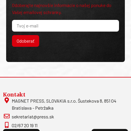
Odoberajte najnovšie informácie o našej ponuke do
Vašej emailovej schránky.
Odoberať
Kontakt
MAGNET PRESS, SLOVAKIA s.r.o. Šustekova 8, 851 04
Bratislava - Petržalka
sekretariat@press.sk
02/67 20 19 11