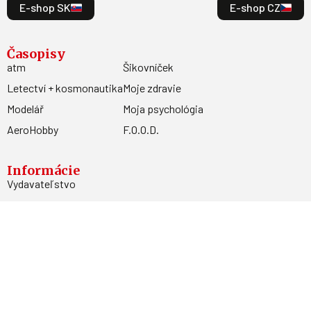
E-shop SK
E-shop CZ
Časopisy
atm
Šikovníček
Letectví + kosmonautika
Moje zdravie
Modelář
Moja psychológia
AeroHobby
F.O.O.D.
Informácie
Vydavateľstvo
Predplatné
Archív
Inzercia
GDPR
Kontakty