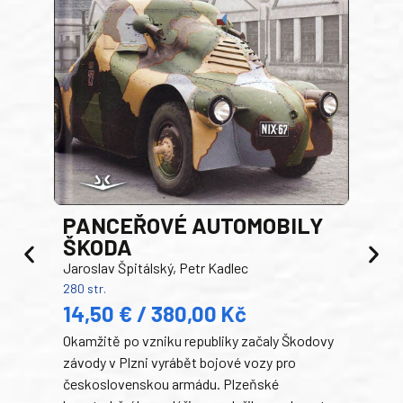
PANCEŘOVÉ AUTOMOBILY
ŠKODA
TA
Jaroslav Špitálský, Petr Kadlec
Ben
280 str.
352 s
14,50 € / 380,00 Kč
22
Okamžitě po vzniku republiky začaly Škodovy
Tank
závody v Plzni vyrábět bojové vozy pro
býva
československou armádu. Plzeňské
Rusk