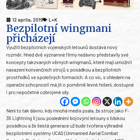
12 apríla, 2019
L+K
Bezpilotní wingmani
přicházejí
Využití bezpilotních vojenských letounů dostává nový
rozměr. Hned dvě významné firmy nedávno představily své
koncepty takzvaných věrných wingmanů, které mají umožnit
nasazení konvenčních strojů s posádkou a bezpilotních
prostředků ve společných formacích. A co víc, s ohledem na
operační schopnosti má jít o poměrně levné řešení, dostupné
i pro nepočetné ozbrojené síly.
Není to tak dávno, kdy mnohá média psala, že stroje jako F-
35 Lightning II jsou posledními bojovými letouny s lidskou
posádkou a že šestá generace už bude tvořena výhradně
bezpilotními systémy UCAS (Unmanned Aerial Combat