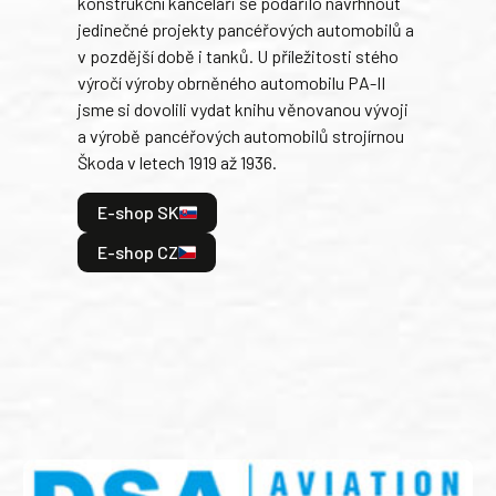
konstrukční kanceláři se podařilo navrhnout
armá
jedinečné projekty pancéřových automobilů a
stře
v pozdější době i tanků. U příležitosti stého
při 
výročí výroby obrněného automobilu PA-II
blíz
jsme si dovolili vydat knihu věnovanou vývoji
tank
a výrobě pancéřových automobilů strojírnou
v lé
Škoda v letech 1919 až 1936.
tak 
hrdi
E-shop SK
je: 
odeh
E-shop CZ
bitv
E
E