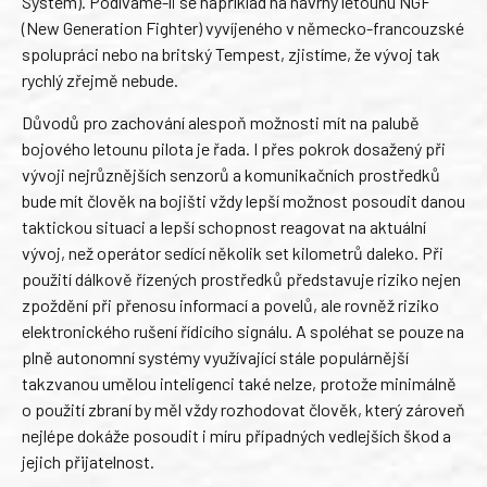
System). Podíváme-li se například na návrhy letounu NGF
(New Generation Fighter) vyvíjeného v německo-francouzské
spolupráci nebo na britský Tempest, zjistíme, že vývoj tak
rychlý zřejmě nebude.
Důvodů pro zachování alespoň možnosti mít na palubě
bojového letounu pilota je řada. I přes pokrok dosažený při
vývoji nejrůznějších senzorů a komunikačních prostředků
bude mít člověk na bojišti vždy lepší možnost posoudit danou
taktickou situaci a lepší schopnost reagovat na aktuální
vývoj, než operátor sedící několik set kilometrů daleko. Při
použití dálkově řízených prostředků představuje riziko nejen
zpoždění při přenosu informací a povelů, ale rovněž riziko
elektronického rušení řídicího signálu. A spoléhat se pouze na
plně autonomní systémy využívající stále populárnější
takzvanou umělou inteligenci také nelze, protože minimálně
o použití zbraní by měl vždy rozhodovat člověk, který zároveň
nejlépe dokáže posoudit i míru případných vedlejších škod a
jejich přijatelnost.